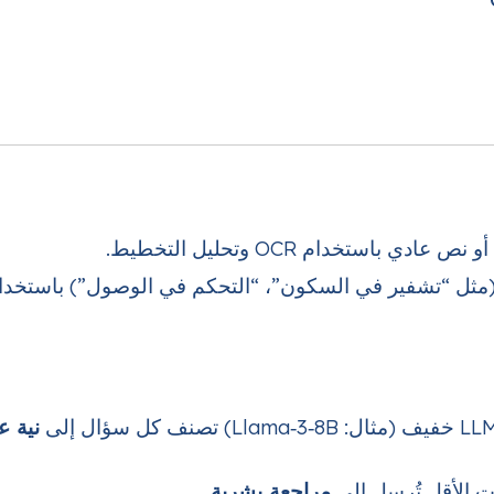
نية ع
مراجعة بشرية
.