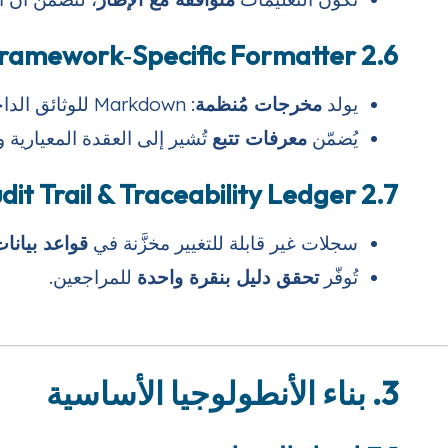
2.6 Framework‑Specific Formatter
يولد
مخرجات مُنظمة
: Markdown للوثائق الداخلية، PDF للبوابات الخارجية للبائعين، وJSON للاستهلاك عبر API.
يُضمّن
معرفات تتبع
تُشير إلى العقدة المعيارية 
2.7 Audit Trail & Traceability Ledger
سجلات غير قابلة للتغيير مخزَّنة في
قواعد بيانات سحاب
تُوفّر
تحقق دليل بنقرة واحدة
للمراجعين.
3. بناء الأنطولوجيا الأساسية