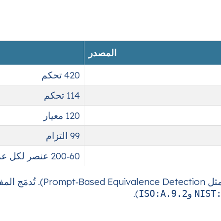
المصدر
420 تحكم
114 تحكم
120 معيار
99 التزام
60‑200 عنصر لكل عميل
ثل
Prompt‑Based Equivalence Detection
). تُدمَج ا
و
).
ISO:A.9.2
NIST