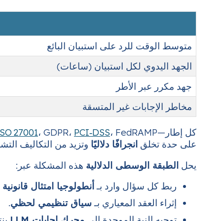
متوسط الوقت للرد على استبيان البائع
الجهد اليدوي لكل استبيان (ساعات)
جهد مكرر عبر الأطر
مخاطر الإجابات غير المتسقة
كل إطار—
PCI‑DSS
، GDPR،
ISO 27001
على حدة تخلق
انجرافًا دلاليًا
وتزيد من التكاليف التشغ
يحل
الطبقة الوسطى الدلالية
هذه المشكلة عبر:
ربط كل سؤال وارد بـ
أنطولوجيا امتثال قانونية 
إثراء العقد المعياري بـ
سياق تنظيمي لحظي
.
توجيه النية الموحدة إلى
محرك إجابات LLM
ينت