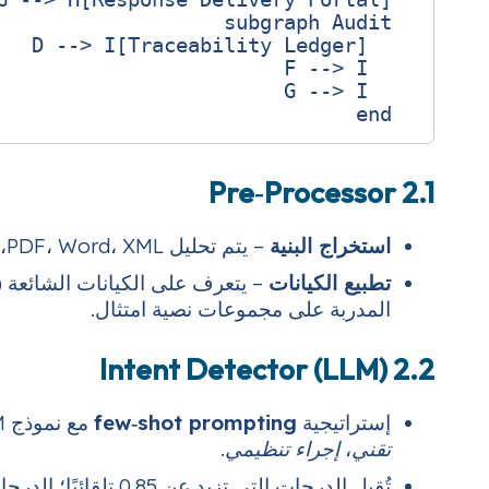
  end

2.1 Pre‑Processor
استخراج البنية
– يتم تحليل PDF، Word، XML، أو نص عادي باستخدام OCR وتحليل التخطيط.
تطبيع الكيانات
المدربة على مجموعات نصية امتثال.
2.2 Intent Detector (LLM)
إستراتيجية
few‑shot prompting
مع نموذج LLM خفيف (مثال: Llama‑3‑8B) تصنف كل سؤال إلى
تقني
،
إجراء تنظيمي
.
تُقبل الدرجات التي تزيد عن 0.85 تلقائيًا؛ الدرجات الأقل تُرسل إلى