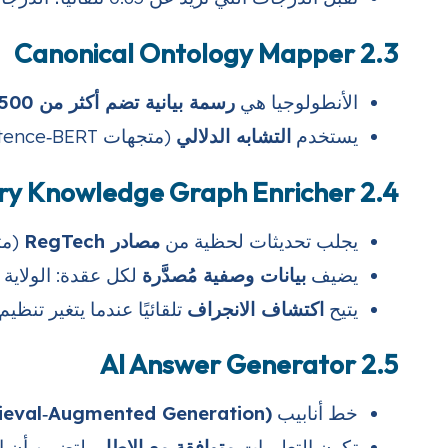
2.3 Canonical Ontology Mapper
الأنطولوجيا هي
رسمة بيانية تضم أكثر من 1500 عقدة
يستخدم
التشابه الدلالي
(متجهات sentence‑BERT) ومحرك قواعد
2.4 Regulatory Knowledge Graph Enricher
يجلب تحديثات لحظية من
مصادر RegTech
(مث
يضيف
بيانات وصفية مُصدَّرة
لكل عقدة: الولاية 
يتيح
اكتشاف الانجراف
تلقائيًا عندما يتغير تنظيم.
2.5 AI Answer Generator
خط أنابيب
ieval‑Augmented Generation)
تكون التعليمات
متوافقة مع الإطار
، لتضمن أن الإجابة ت