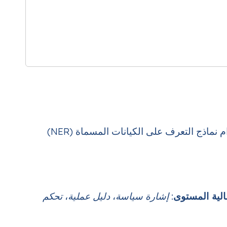
– يتعرف على الكيانات الشائعة (مثل “تشفير في السكون”، “التحكم في الوصول”) باستخدام نماذج التعرف على الكيانات المسماة (NER)
الية المستوى
:
إشارة سياسة
،
دليل عملية
،
تحكم