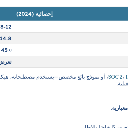
إحصائية (2024)
12‑18 يومًا
8‑14 س
≈ 45 %
تعرض 
،
SOC 2
، FedRAMP، أو نموذج بائع مخصص—يستخدم مصطلحاته، هيك
يلية.
معيارية
.
ج سردًا خاصًا بالإطار.