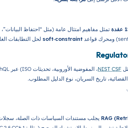
تمثل مفاهيم امتثال عامة (مثل “احتفاظ البيانات”، “
soft‑constraint
لحل التطابقات الغا
ل
NIST CSF
، المفوضية الأوروبية، تحديثات ISO) عبر GraphQL.
القضائية، تاريخ السريان، نوع الدليل المطلوب.
RAG (Retr
يجلب مستندات السياسات ذات الصلة، سجلات ال
شير إلى نمط الاستشهاد الصحيح (مثال: SOC 2 § CC6.1 مقابل ISO 27001‑A.9.2).