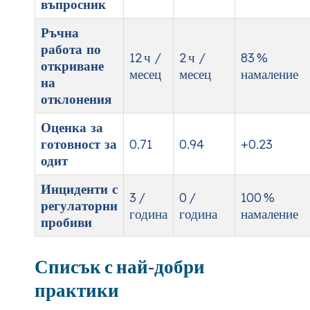
въпросник
Ръчна
работа по
12 ч /
2 ч /
83 %
откриване
месец
месец
намаление
на
отклонения
Оценка за
готовност за
0.71
0.94
+0.23
одит
Инциденти с
3 /
0 /
100 %
регулаторни
година
година
намаление
пробиви
Списък с най‑добри
практики