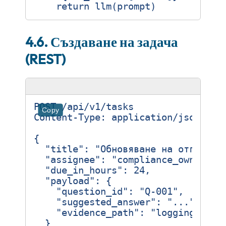
return
llm
(
prompt
)
4.6. Създаване на задача
(REST)
Copy