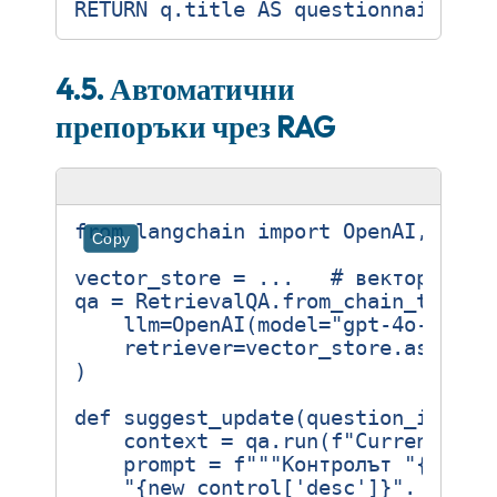
4.5. Автоматични
препоръки чрез RAG
from
langchain
import
OpenAI
,
Retr
Copy
vector_store
=
...
# векторни пр
qa
=
RetrievalQA
.
from_chain_type
(
llm
=
OpenAI
(
model
=
"gpt-4o-mini"
retriever
=
vector_store
.
as_retr
)
def
suggest_update
(
question_id
:
st
context
=
qa
.
run
(
f
"Current ans
prompt
=
f
"""Контролът "
{
new_c
    "
{
new_control
[
'desc'
]
}
". Обнов