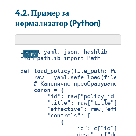
4.2. Пример за
нормализатор (Python)
import
yaml
,
json
,
hashlib
Copy
from
pathlib
import
Path
def
load_policy
(
file_path
:
Path
):
raw
=
yaml
.
safe_load
(
file_path
# Канонично преобразуване
canon
=
{
"id"
:
raw
[
"policy_id"
],
"title"
:
raw
[
"title"
],
"effective"
:
raw
[
"effectiv
"controls"
:
[
{
"id"
:
c
[
"id"
],
"desc"
:
c
[
"descrip