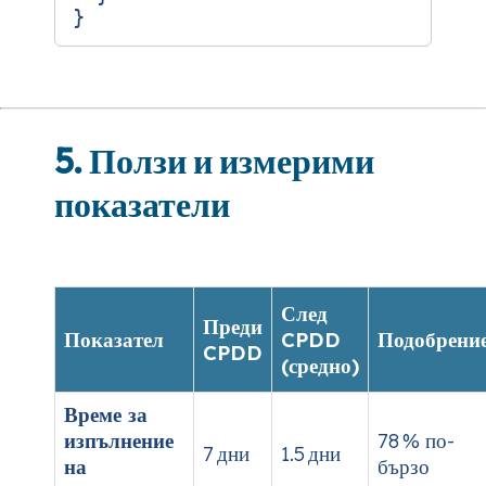
5. Ползи и измерими
показатели
След
Преди
Показател
CPDD
Подобрени
CPDD
(средно)
Време за
изпълнение
78 % по-
7 дни
1.5 дни
на
бързо