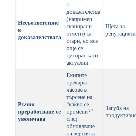
с
доказателства
(например
Несъответствие
сканирани
Щета за
в
отчети) са
репутацията
доказателствата
стари, но все
още се
цитират като
актуални
Екипите
прекарат
часове в
търсене на
Ръчно
“какво се
Загуба на
преработване се
промени?”
продуктивн
увеличава
след
обновяване
на версията