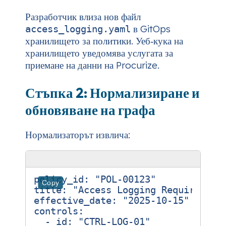
Разработчик влиза нов файл
в GitOps
access_logging.yaml
хранилището за политики. Уеб‑кука на
хранилището уведомява услугата за
приемане на данни на Procurize.
Стъпка 2: Нормализиране и
обновяване на графа
Нормализаторът извлича:
policy_id
:
"POL-00123"
Copy
title
:
"Access Logging Requirement
effective_date
:
"2025-10-15"
controls
:
- 
id
:
"CTRL-LOG-01"