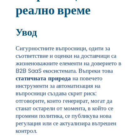
реално време
Увод
Сигурностните въпросници, одити за
съответствие и оценки на доставчици са
жизненоважните елементи на доверието в
B2B SaaS екосистемата. Въпреки това
статичната природа
на повечето
инструменти за автоматизация на
въпросници създава скрит риск:
отговорите, които генерират, могат да
станат остарели от момента, в който се
промени политика, се публикува нова
регулация или се актуализира вътрешен
контрол.