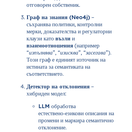
отговорен собственик.
Граф на знания (Neo4j)
–
съхранява политики, контролни
мерки, доказателства и регулаторни
клаузи като
възли
и
взаимоотношения
(например
“изпълнява”
,
“изисква”
,
“засегава”
).
Този граф е единият източник на
истината за семантиката на
съответствието.
Детектор на отклонения
–
хибриден модел:
LLM
обработва
естествено‑езикови описания на
промени и маркира семантично
отклонение.