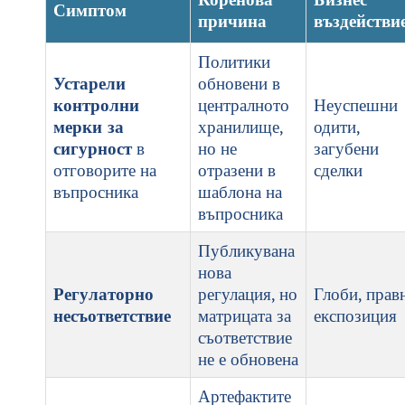
Симптом
причина
въздействи
Политики
Устарели
обновени в
контролни
централното
Неуспешни
мерки за
хранилище,
одити,
сигурност
в
но не
загубени
отговорите на
отразени в
сделки
въпросника
шаблона на
въпросника
Публикувана
нова
Регулаторно
регулация, но
Глоби, прав
несъответствие
матрицата за
експозиция
съответствие
не е обновена
Артефактите