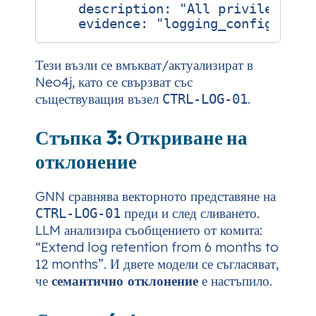
description
:
"All privileged a
evidence
:
"logging_config.json
Тези възли се вмъкват/актуализират в
Neo4j, като се свързват със
съществуващия възел
.
CTRL-LOG-01
Стъпка 3: Откриване на
отклонение
GNN сравнява векторното представяне на
преди и след сливането.
CTRL-LOG-01
LLM анализира съобщението от комита:
“Extend log retention from 6 months to
12 months”. И двете модели се съгласяват,
че
семантично отклонение
е настъпило.