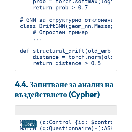
prob
=
torch
.
softmax
(
logits
,
d
return
prob
>
0.7
# GNN за структурно отклонение
class
DriftGNN
(
geom_nn
.
MessagePass
# Опростен пример
...
def
structural_drift
(
old_emb
,
new_
distance
=
torch
.
norm
(
old_emb
return
distance
>
0.5
4.4. Запитване за анализ на
въздействието (Cypher)
MATCH (c:Control {id: $control_id})
Copy
MATCH (q:Questionnaire)-[:ASKS]->(c