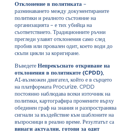
Отклонение в политиката
–
разминаването между документираните
политики и реалното състояние на
организацията – е тих убийца на
съответствието. Традиционните ръчни
прегледи улавят отклонения само след
пробив или провален одит, което води до
скъпи цикли за коригиране.
Въведете
Непрекъснато откриване на
отклонения в политиките (CPDD)
,
AI‑възможен двигател, който е в сърцето
на платформата Procurize. CPDD
постоянно наблюдава всеки източник на
политики, картографира промените върху
обединен граф на знания и разпространява
сигнали за въздействие към шаблоните на
въпросници в реално време. Резултатът са
винаги актуални, готови за одит