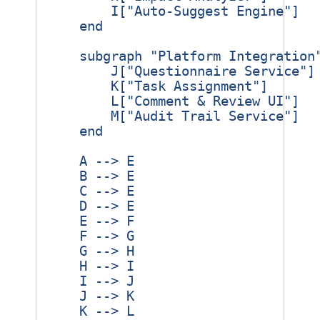
        I["Auto‑Suggest Engine"]

    end

    subgraph "Platform Integration"
        J["Questionnaire Service"]

        K["Task Assignment"]

        L["Comment & Review UI"]

        M["Audit Trail Service"]

    end

    A --> E

    B --> E

    C --> E

    D --> E

    E --> F

    F --> G

    G --> H

    H --> I

    I --> J

    J --> K

    K --> L
