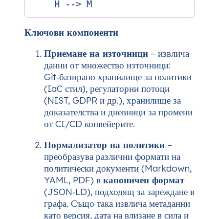
Ключови компоненти
Приемане на източници
– извлича
данни от множество източници:
Git‑базирано хранилище за политики
(IaC стил), регулаторни потоци
(NIST, GDPR и др.), хранилище за
доказателства и дневници за промени
от CI/CD конвейерите.
Нормализатор на политики
–
преобразува различни формати на
политически документи (Markdown,
YAML, PDF) в
каноничен формат
(JSON‑LD), подходящ за зареждане в
графа. Също така извлича метаданни
като версия, дата на влизане в сила и