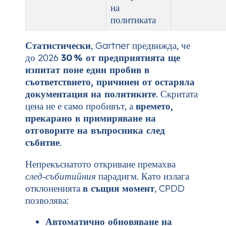
на
политиката
Статистически
, Gartner предвижда, че
до 2026
30 % от предприятията ще
изпитат поне един пробив в
съответствието, причинен от остаряла
документация на политиките
. Скритата
цена не е само пробивът, а
времето,
прекарано в примиряване на
отговорите на въпросника след
събитие
.
Непрекъснатото откриване премахва
след‑събитийния
парадигм. Като излага
отклоненията
в същия момент
, CPDD
позволява:
Автоматично обновяване на