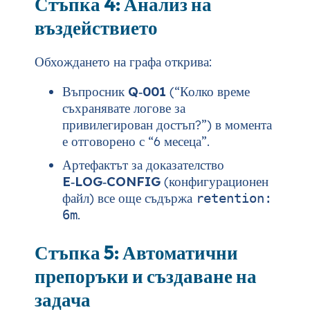
Стъпка 4: Анализ на
въздействието
Обхождането на графа открива:
Въпросник
Q‑001
(“Колко време
съхранявате логове за
привилегирован достъп?”) в момента
е отговорено с “6 месеца”.
Артефактът за доказателство
E‑LOG‑CONFIG
(конфигурационен
файл) все още съдържа
retention:
.
6m
Стъпка 5: Автоматични
препоръки и създаване на
задача