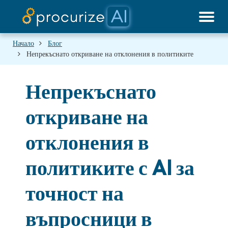
Нашите партньори
Ценообразуване
Платформа
Документи
блог
Начало
Блог
Непрекъснато откриване на отклонения в политиките
Непрекъснато
откриване на
отклонения в
политиките с AI за
точност на
въпросници в