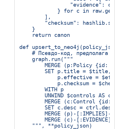
"evidence"
:
c
[
"evi
}
for
c
in
raw
.
get
(
"co
],
"checksum"
:
hashlib
.
sha256
}
return
canon
def
upsert_to_neo4j
(
policy_json
):
# Псевдо‑код, предполага драйв
graph
.
run
(
    """
,
**
policy_json
)