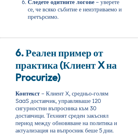
Следете одитните логове
– уверете
се, че всяко събитие е неизтриваемо и
претърсимо.
6. Реален пример от
практика (Клиент X на
Procurize)
Контекст
– Клиент X, средньо‑голям
SaaS доставчик, управляваше 120
сигурностни въпросника към 30
доставчици. Техният среден закъснял
период между обновяване на политика и
актуализация на въпросник беше 5 дни.