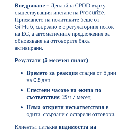
Внедряване
– Деплойна CPDD върху
съществуващия инстанс на Procurize.
Приемането на политиките беше от
GitHub, свързано е с регулаторния поток
на ЕС, а автоматичните предложения за
обновяване на отговорите бяха
активирани.
Резултати (3‑месечен пилот)
Времето за реакция
спадна от 5 дни
на 0.8 дни.
Спестени часове на екипа по
съответствие
: 15 ч / месец.
Няма открити несъответствия
в
одити, свързани с остарели отговори.
Клиентът изтъкна
видимостта на