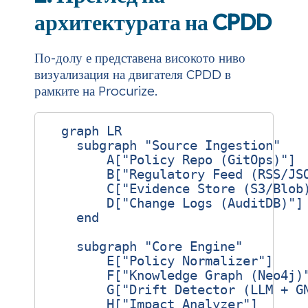
архитектурата на CPDD
По-долу е представена високото ниво
визуализация на двигателя CPDD в
рамките на Procurize.
  graph LR

    subgraph "Source Ingestion"

        A["Policy Repo (GitOps)"] 

        B["Regulatory Feed (RSS/JSO
        C["Evidence Store (S3/Blob)
        D["Change Logs (AuditDB)"]

    end

    subgraph "Core Engine"

        E["Policy Normalizer"] 

        F["Knowledge Graph (Neo4j)"
        G["Drift Detector (LLM + GN
        H["Impact Analyzer"]
