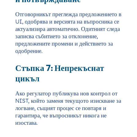
Отговорникът преглежда предложението в
UI, одобрява и версията на въпросника се
актуализира автоматично. Одитният следа
записва събитието за отклонение,
предложените промени и действието за
одобрение.
Стъпка 7: Непрекъснат
цикъл
Ако регулатор публикува нов контрол от
NIST, който заменя текущото изискване за
логване, същият процес се повтаря и
гарантира, че въпросникът никога не
изостава.