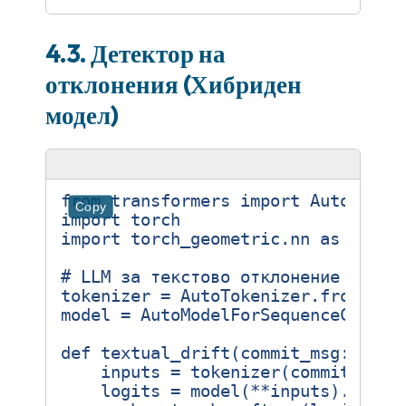
4.3. Детектор на
отклонения (Хибриден
модел)
from
transformers
import
AutoModel
Copy
import
torch
import
torch_geometric.nn
as
geom_
# LLM за текстово отклонение
tokenizer
=
AutoTokenizer
.
from_pre
model
=
AutoModelForSequenceClassi
def
textual_drift
(
commit_msg
:
str
)
inputs
=
tokenizer
(
commit_msg
,
logits
=
model
(
**
inputs
)
.
logit