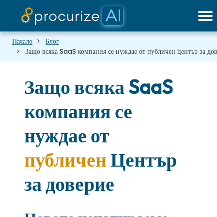
Нашите партньори
Ценообразуване
Платформа
Документи
блог
Начало
Блог
Защо всяка SaaS компания се нуждае от публичен център за до
Защо всяка SaaS
компания се
нуждае от
публичен
Център
за доверие