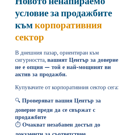
Новото ненапираемо
условие за продажбите
към
корпоративния
сектор
В днешния пазар, ориентиран към
сигурността,
вашият Център за доверие
не е опция — той е най-мощният ви
актив за продажби.
Купувачите от корпоративния сектор сега:
🔍
Проверяват вашия Център за
доверие преди да се свържат с
продажбите
⏱️
Очакват незабавен достъп до
документи за съответствие