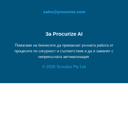
sales@procurize.com
За Procurize AI
Помагаме на бизнесите да премахнат ръчната работа от
процесите по сигурност и съответствие и да я заменят с
непрекъсната автоматизация.
© 2026 Scoutize Pty Ltd