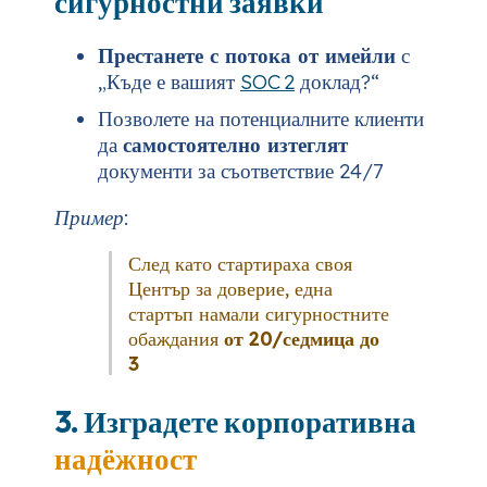
сигурностни заявки
Престанете с потока от имейли
с
„Къде е вашият
SOC 2
доклад?“
Позволете на потенциалните клиенти
да
самостоятелно изтеглят
документи за съответствие 24/7
Пример:
След като стартираха своя
Център за доверие, една
стартъп намали сигурностните
обаждания
от 20/седмица до
3
3. Изградете корпоративна
надёжност