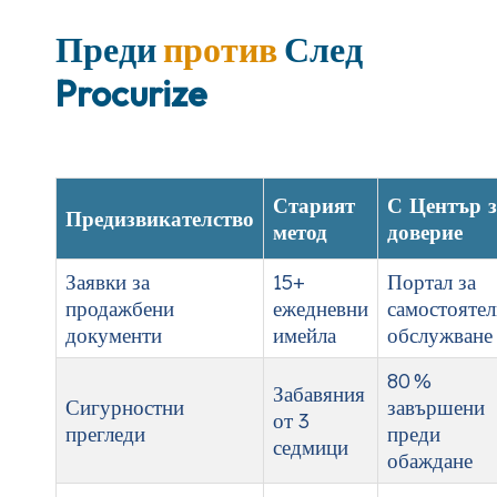
Преди
против
След
Procurize
Старият
С Център 
Предизвикателство
метод
доверие
Заявки за
15+
Портал за
продажбени
ежедневни
самостояте
документи
имейла
обслужване
80 %
Забавяния
Сигурностни
завършени
от 3
прегледи
преди
седмици
обаждане