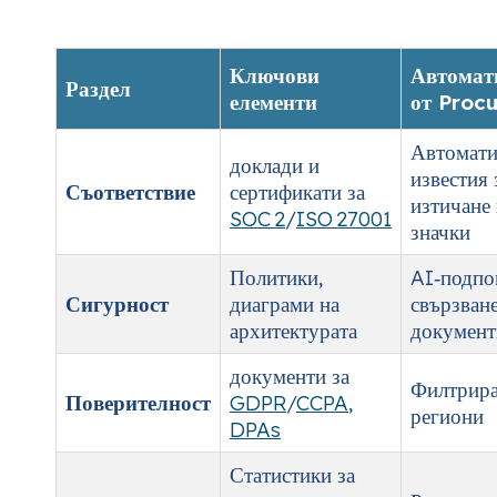
Ключови
Автомат
Раздел
елементи
от Procu
Автомат
доклади и
известия 
Съответствие
сертификати за
изтичане 
SOC 2
/
ISO 27001
значки
Политики,
AI‑подпо
Сигурност
диаграми на
свързване
архитектурата
документ
документи за
Филтрира
Поверителност
GDPR
/
CCPA
,
региони
DPAs
Статистики за