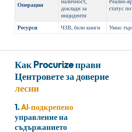
наличност,
Реално‑в
Операции
доклади за
статус п
инциденти
Ресурси
ЧЗВ, бели книги
Умно тър
Как Procurize прави
Центровете за доверие
лесни
1.
AI‑подкрепено
управление на
съдържанието