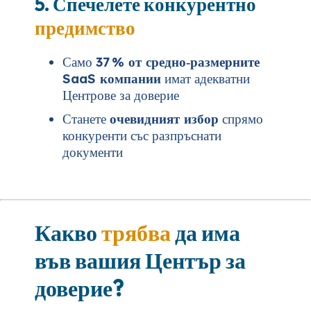
5. Спечелете конкурентно
предимство
Само
37 % от средно‑размерните
SaaS компании
имат адекватни
Центрове за доверие
Станете
очевидният избор
спрямо
конкуренти със разпръснати
документи
Какво
трябва
да има
във вашия Център за
доверие?