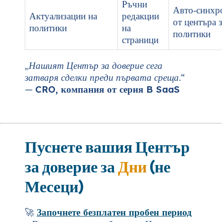
Ръчни
Авто‑синхр
Актуализации на
редакции
от центъра 
политики
на
политики
страници
„Нашият Център за доверие сега
затваря сделки преди първата среща.“
—
CRO, компания от серия B SaaS
Пуснете вашия Център
за доверие за
Дни
(не
Месеци)
🚀
Започнете безплатен пробен период