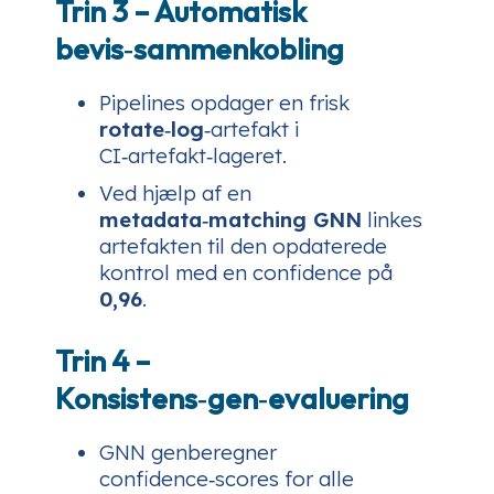
Trin 3 – Automatisk
bevis‑sammenkobling
Pipelines opdager en frisk
rotate‑log
‑artefakt i
CI‑artefakt‑lageret.
Ved hjælp af en
metadata‑matching GNN
linkes
artefakten til den opdaterede
kontrol med en confidence på
0,96
.
Trin 4 –
Konsistens‑gen‑evaluering
GNN genberegner
confidence‑scores for alle