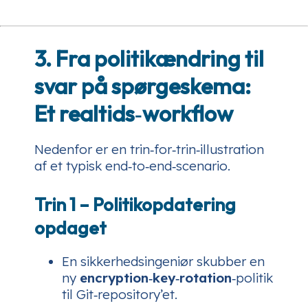
3. Fra politikændring til
svar på spørgeskema:
Et realtids‑workflow
Nedenfor er en trin‑for‑trin‑illustration
af et typisk end‑to‑end‑scenario.
Trin 1 – Politikopdatering
opdaget
En sikkerhedsingeniør skubber en
ny
encryption‑key‑rotation
‑politik
til Git‑repository’et.