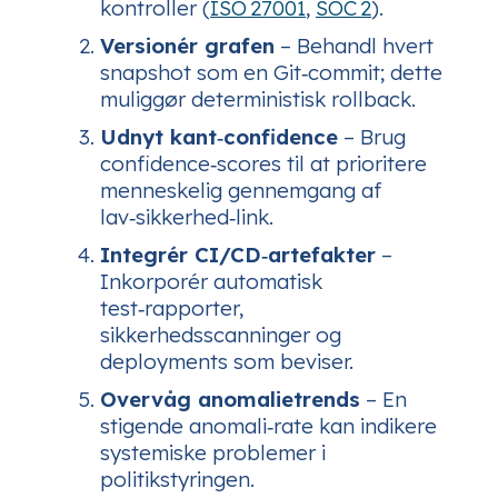
kontroller (
ISO 27001
,
SOC 2
).
Versionér grafen
– Behandl hvert
snapshot som en Git‑commit; dette
muliggør deterministisk rollback.
Udnyt kant‑confidence
– Brug
confidence‑scores til at prioritere
menneskelig gennemgang af
lav‑sikkerhed‑link.
Integrér CI/CD‑artefakter
–
Inkorporér automatisk
test‑rapporter,
sikkerhedsscanninger og
deployments som beviser.
Overvåg anomalietrends
– En
stigende anomali‑rate kan indikere
systemiske problemer i
politikstyringen.