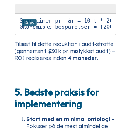
Sparetimer pr. år = 10 t * 20 = 200
Copy
Tilsæt til dette reduktion i audit‑straffe
(gennemsnit $30 k pr. mislykket audit) –
ROI realiseres inden
4 måneder
.
5. Bedste praksis for
implementering
Start med en minimal ontologi
–
Fokuser på de mest almindelige