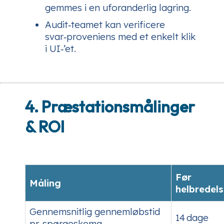
gemmes i en uforanderlig lagring.
Audit‑teamet kan verificere
svar‑proveniens med et enkelt klik
i UI‑’et.
4. Præstationsmålinger
& ROI
Før
Måling
helbredel
Gennemsnitlig gennemløbstid
14 dage
pr. spørgeskema