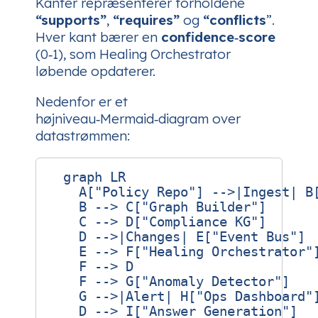
Kanter repræsenterer forholdene
“supports”
,
“requires”
og
“conflicts
”.
Hver kant bærer en
confidence‑score
(0‑1), som Healing Orchestrator
løbende opdaterer.
Nedenfor er et
højniveau‑Mermaid‑diagram over
datastrømmen:
  graph LR

    A["Policy Repo"] -->|Ingest| B[
    B --> C["Graph Builder"]

    C --> D["Compliance KG"]

    D -->|Changes| E["Event Bus"]

    E --> F["Healing Orchestrator"]
    F --> D

    F --> G["Anomaly Detector"]

    G -->|Alert| H["Ops Dashboard"]
    D --> I["Answer Generation"]
