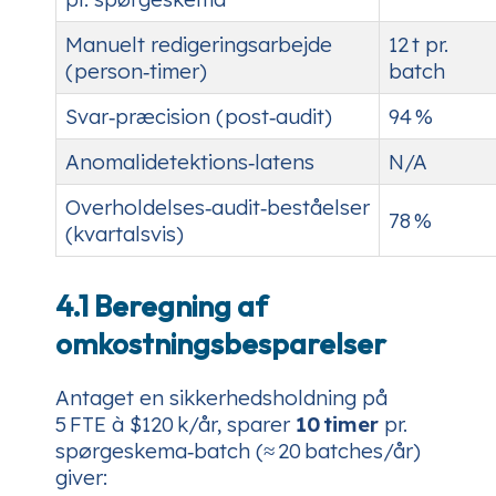
Manuelt redigeringsarbejde
12 t pr.
(person‑timer)
batch
Svar‑præcision (post‑audit)
94 %
Anomalidetektions‑latens
N/A
Overholdelses‑audit‑beståelser
78 %
(kvartalsvis)
4.1 Beregning af
omkostningsbesparelser
Antaget en sikkerhedsholdning på
5 FTE à $120 k/år, sparer
10 timer
pr.
spørgeskema‑batch (≈ 20 batches/år)
giver: