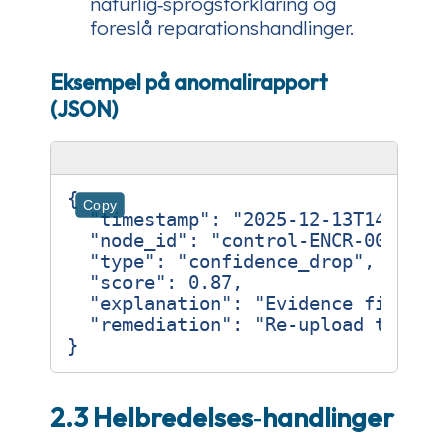
naturlig‑sprogsforklaring og
foreslå reparationshandlinger.
Eksempel på anomalirapport
(JSON)
{
Copy
"timestamp"
:
"2025-12-13T14:22:0
"node_id"
:
"control-ENCR-001"
,
"type"
:
"confidence_drop"
,
"score"
:
0.87
,
"explanation"
:
"Evidence file 'e
"remediation"
:
"Re‑upload the la
}
2.3 Helbredelses‑handlinger