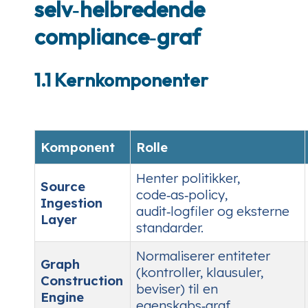
selv‑helbredende
compliance‑graf
1.1 Kernkomponenter
Komponent
Rolle
Henter politikker,
Source
code‑as‑policy,
Ingestion
audit‑logfiler og eksterne
Layer
standarder.
Normaliserer entiteter
Graph
(kontroller, klausuler,
Construction
beviser) til en
Engine
egenskabs‑graf.