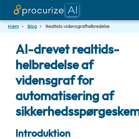
Vores partnere
Dokumenter
platform
Priser
Blog
Hjem
Blog
Realtids-vidensgrafhelbredelse
AI-drevet realtids-
helbredelse af
vidensgraf for
automatisering af
sikkerhedsspørgeske
Introduktion