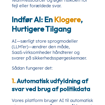
team‑ressourcer og øger risikoen for
fejl eller forældede svar.
Indfør AI: En
Klogere
,
Hurtigere Tilgang
AI—særligt store sprogmodeller
(LLM’er)—ændrer den måde,
SaaS‑virksomheder håndterer og
svarer på sikkerhedsspørgeskemaer.
Sådan fungerer det:
1.
Automatisk udfyldning af
svar ved brug af politikdata
Vores platform bruger AI til automatisk