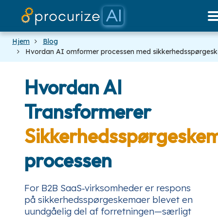
Vores partnere
Dokumenter
platform
Priser
Blog
Hjem
Blog
Hvordan AI omformer processen med sikkerhedsspørges
Hvordan AI
Transformerer
Sikkerhedsspørgeske
processen
For B2B SaaS‑virksomheder er respons
på sikkerhedsspørgeskemaer blevet en
uundgåelig del af forretningen—særligt