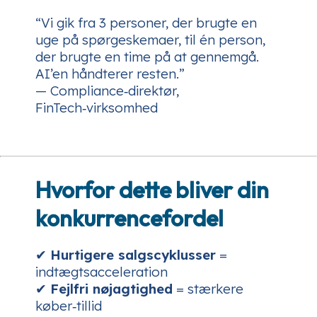
“Vi gik fra 3 personer, der brugte en
uge på spørgeskemaer, til én person,
der brugte en time på at gennemgå.
AI’en håndterer resten.”
—
Compliance‑direktør,
FinTech‑virksomhed
Hvorfor dette bliver din
konkurrencefordel
✔
Hurtigere salgs­cyklusser
=
indtægtsacceleration
✔
Fejlfri nøjagtighed
= stærkere
køber‑tillid