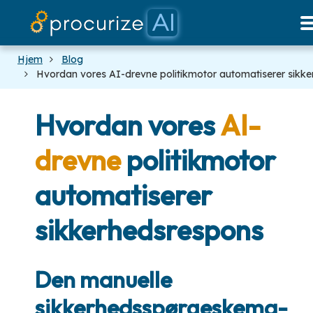
Vores partnere
Dokumenter
platform
Priser
Blog
Hjem
Blog
Hvordan vores AI-drevne politikmotor automatiserer sikk
Hvordan vores
AI-
drevne
politikmotor
automatiserer
sikkerhedsrespons
Den manuelle
sikkerhedsspørgeskema-