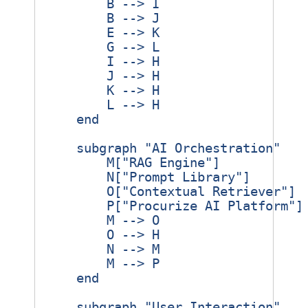
        B --> I

        B --> J

        E --> K

        G --> L

        I --> H

        J --> H

        K --> H

        L --> H

    end

    subgraph "AI Orchestration"

        M["RAG Engine"]

        N["Prompt Library"]

        O["Contextual Retriever"]

        P["Procurize AI Platform"]

        M --> O

        O --> H

        N --> M

        M --> P

    end

    subgraph "User Interaction"
