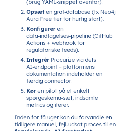
(brug YAML‑snippet ovenfor).
Opsæt
en graf‑database (fx Neo4j
Aura Free tier for hurtig start).
Konfigurer
en
data‑indtagelses‑pipeline (GitHub
Actions + webhook for
regulatoriske feeds).
Integrér
Procurize via dets
AI‑endpoint – platformens
dokumentation indeholder en
færdig connector.
Kør
en pilot på et enkelt
spørgeskema‑sæt, indsamle
metrics og iterer.
Inden for få uger kan du forvandle en
tidligere manuel, fejl‑udsat proces til en