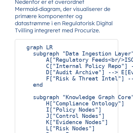
Nedenfor er et overordnet
Mermaid‑diagram, der visualiserer de
primære komponenter og
datastrømme i en Regulatorisk Digital
Tvilling integreret med Procurize.
  graph LR

    subgraph "Data Ingestion Layer"
        A["Regulatory Feeds<br/>ISO
        C["Internal Policy Repo"] -
        D["Audit Archive"] --> E[Ev
        F["Risk & Threat Intel"] --
    end

    subgraph "Knowledge Graph Core"
        H["Compliance Ontology"]

        I["Policy Nodes"]

        J["Control Nodes"]

        K["Evidence Nodes"]

        L["Risk Nodes"]
