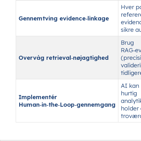
Hver po
referer
Gennemtving evidence‑linkage
eviden
sikre a
Brug
RAG‑ev
Overvåg retrieval‑nøjagtighed
(precis
valider
tidlige
AI kan 
hurtig
Implementér
analyt
Human‑in‑the‑Loop‑gennemgang
holder
troværd