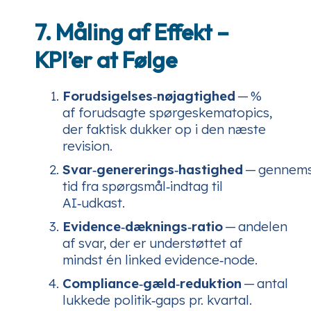
7. Måling af Effekt –
KPI’er at Følge
Forudsigelses‑nøjagtighed
— %
af forudsagte spørgeskematopics,
der faktisk dukker op i den næste
revision.
Svar‑genererings‑hastighed
— gennemsn
tid fra spørgsmål‑indtag til
AI‑udkast.
Evidence‑dæknings‑ratio
— andelen
af svar, der er understøttet af
mindst én linked evidence‑node.
Compliance‑gæld‑reduktion
— antal
lukkede politik‑gaps pr. kvartal.