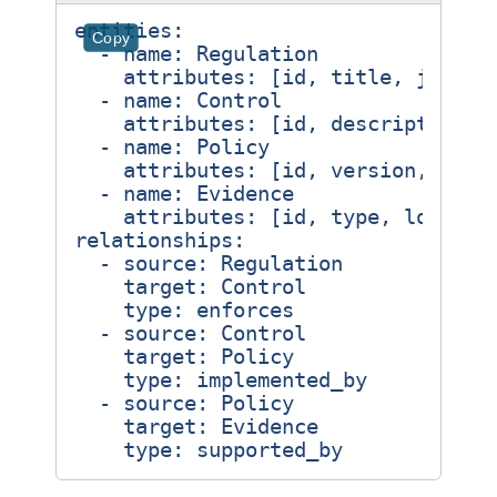
entities
:
Copy
- 
name
:
Regulation
attributes
:
[
id, title, jurisd
- 
name
:
Control
attributes
:
[
id, description, 
- 
name
:
Policy
attributes
:
[
id, version, scop
- 
name
:
Evidence
attributes
:
[
id, type, locatio
relationships
:
- 
source
:
Regulation
target
:
Control
type
:
enforces
- 
source
:
Control
target
:
Policy
type
:
implemented_by
- 
source
:
Policy
target
:
Evidence
type
:
supported_by