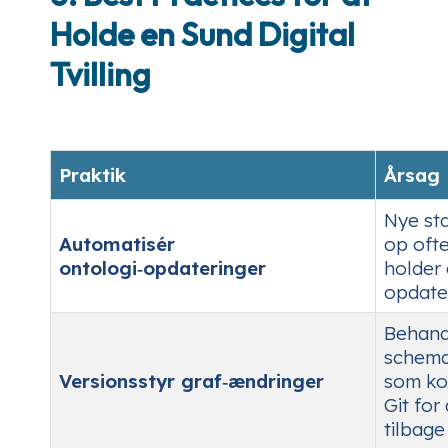
Holde en Sund Digital
Tvilling
Praktik
Årsag
Nye st
Automatisér
op ofte
ontologi‑opdateringer
holder
opdate
Behand
schema
Versionsstyr graf‑ændringer
som ko
Git for
tilbage