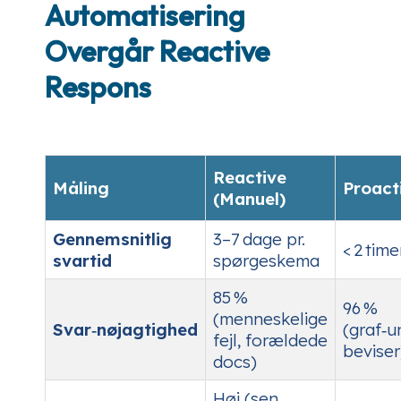
Automatisering
Overgår Reactive
Respons
Reactive
Måling
Proact
(Manuel)
Gennemsnitlig
3–7 dage pr.
< 2 time
svartid
spørgeskema
85 %
96 %
(menneskelige
Svar‑nøjagtighed
(graf‑u
fejl, forældede
beviser
docs)
Høj (sen