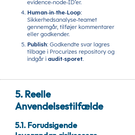
evidence‑node‑ID’er.
Human‑in‑the‑Loop
:
Sikkerhedsanalyse‑teamet
gennemgår, tilføjer kommentarer
eller godkender.
Publish
: Godkendte svar lagres
tilbage i Procurizes repository og
indgår i
audit‑sporet
.
5. Reelle
Anvendelsestilfælde
5.1. Forudsigende