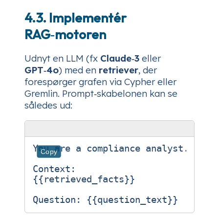
4.3. Implementér
RAG‑motoren
Udnyt en LLM (fx
Claude‑3
eller
GPT‑4o
) med en
retriever
, der
forespørger grafen via Cypher eller
Gremlin. Prompt‑skabelonen kan se
således ud:
You are a compliance analyst. Usin
Copy
Context:

{{retrieved_facts}}
