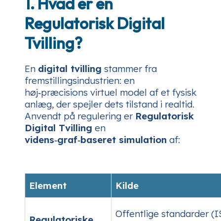
1. Hvad er en
Regulatorisk Digital
Tvilling?
En
digital tvilling
stammer fra
fremstillingsindustrien: en
høj‑præcisions virtuel model af et fysisk
anlæg, der spejler dets tilstand i realtid.
Anvendt på regulering er
Regulatorisk
Digital Tvilling
en
videns‑graf‑baseret simulation
af:
Element
Kilde
Offentlige standarder (
Regulatoriske