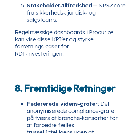
Stakeholder‑tilfredshed
— NPS‑score
fra sikkerheds‑, juridisk‑ og
salgsteams.
Regelmæssige dashboards i Procurize
kan vise disse KPI’er og styrke
forretnings‑caset for
RDT‑investeringen.
8. Fremtidige Retninger
Federerede videns‑grafer
: Del
anonymiserede compliance‑grafer
på tværs af branche‑konsortier for
at forbedre fælles
trussel‑intelligens uden at