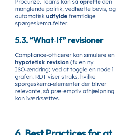
Procurize. Teams kan så
oprette
den
manglende politik, vedhæfte bevis, og
automatisk
udfylde
fremtidige
spørgeskema‑felter.
5.3. “What‑If” revisioner
Compliance‑officerer kan simulere en
hypotetisk revision
(fx en ny
ISO‑ændring) ved at toggle en node i
grafen. RDT viser straks, hvilke
spørgeskema‑elementer der bliver
relevante, så præ‑emptiv afhjælpning
kan iværksættes.
6. Best Practices for at