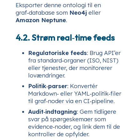
Eksporter denne ontologi til en
graf‑database som
Neo4j
eller
Amazon Neptune
.
4.2. Strøm real‑time feeds
Regulatoriske feeds
: Brug API’er
fra standard‑organer (ISO, NIST)
eller tjenester, der monitorerer
lovændringer.
Politik‑parser
: Konvertér
Markdown‑ eller YAML‑politik‑filer
til graf‑noder via en CI‑pipeline.
Audit‑indtagning
: Gem tidligere
svar på spørgeskemaer som
evidence‑noder, og link dem til de
kontroller de opfylder.