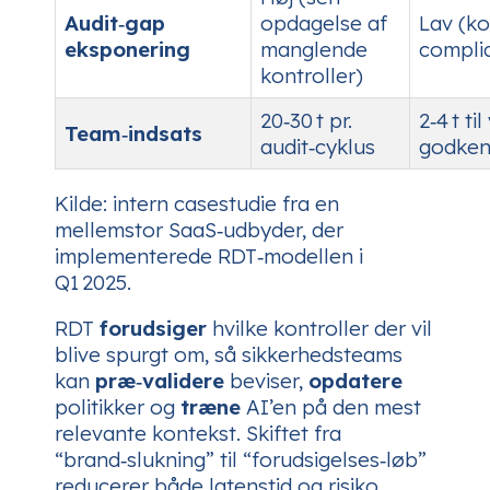
Audit‑gap
opdagelse af
Lav (ko
eksponering
manglende
complia
kontroller)
20‑30 t pr.
2‑4 t ti
Team‑indsats
audit‑cyklus
godken
Kilde: intern casestudie fra en
mellemstor SaaS‑udbyder, der
implementerede RDT‑modellen i
Q1 2025.
RDT
forudsiger
hvilke kontroller der vil
blive spurgt om, så sikkerhedsteams
kan
præ‑validere
beviser,
opdatere
politikker og
træne
AI’en på den mest
relevante kontekst. Skiftet fra
“brand‑slukning” til “forudsigelses‑løb”
reducerer både latenstid og risiko.