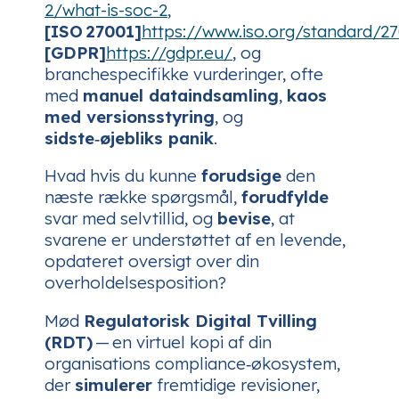
2/what-is-soc-2
,
[ISO 27001]
https://www.iso.org/standard/2
[GDPR]
https://gdpr.eu/
, og
branchespecifikke vurderinger, ofte
med
manuel dataindsamling
,
kaos
med versionsstyring
, og
sidste‑øjebliks panik
.
Hvad hvis du kunne
forudsige
den
næste række spørgsmål,
forudfylde
svar med selvtillid, og
bevise
, at
svarene er understøttet af en levende,
opdateret oversigt over din
overholdelsesposition?
Mød
Regulatorisk Digital Tvilling
(RDT)
— en virtuel kopi af din
organisations compliance‑økosystem,
der
simulerer
fremtidige revisioner,