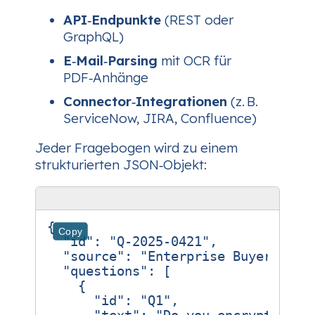
API‑Endpunkte
(REST oder
GraphQL)
E‑Mail‑Parsing
mit OCR für
PDF‑Anhänge
Connector‑Integrationen
(z. B.
ServiceNow, JIRA, Confluence)
Jeder Fragebogen wird zu einem
strukturierten JSON‑Objekt:
{
Copy
"id"
:
"Q-2025-0421"
,
"source"
:
"Enterprise Buyer"
,
"questions"
:
[
{
"id"
:
"Q1"
,