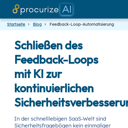
Unsere Partne
Dokumente
Plattform
Preise
Blog
Startseite
Blog
Feedback-Loop-Automatisierung
Schließen des
Feedback-Loops
mit KI zur
kontinuierlichen
Sicherheitsverbesseru
In der schnelllebigen SaaS‑Welt sind
Sicherheitsfragebögen kein einmaliger