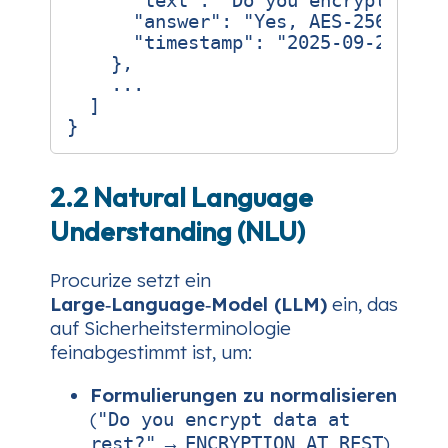
"text"
:
"Do you encrypt data
"answer"
:
"Yes, AES‑256"
,
"timestamp"
:
"2025-09-28T14:
},
...
]
}
2.2 Natural Language
Understanding (NLU)
Procurize setzt ein
Large‑Language‑Model (LLM)
ein, das
auf Sicherheitsterminologie
feinabgestimmt ist, um:
Formulierungen zu normalisieren
(
"Do you encrypt data at
→
)
rest?"
ENCRYPTION_AT_REST