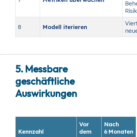
Behe
Risi
Vier
8
Modell iterieren
neu
5. Messbare
geschäftliche
Auswirkungen
Vor
Nach
Kennzahl
dem
6 Monaten