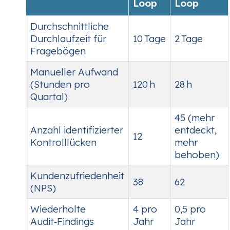
Loop
Loop
Durchschnittliche
Durchlaufzeit für
10 Tage
2 Tage
Fragebögen
Manueller Aufwand
(Stunden pro
120 h
28 h
Quartal)
45 (mehr
Anzahl identifizierter
entdeckt,
12
Kontrolllücken
mehr
behoben)
Kundenzufriedenheit
38
62
(NPS)
Wiederholte
4 pro
0,5 pro
Audit‑Findings
Jahr
Jahr