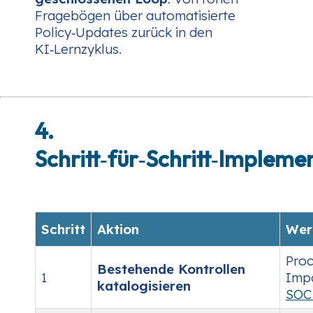
Fragebögen über automatisierte
Policy‑Updates zurück in den
KI‑Lernzyklus.
4.
Schritt‑für‑Schritt‑Impleme
Schritt
Aktion
Wer
Proc
Bestehende Kontrollen
1
Imp
katalogisieren
SOC