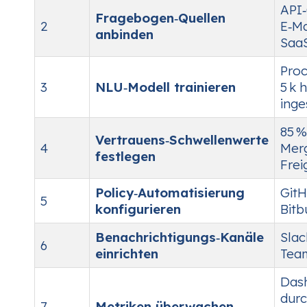
API
Fragebogen‑Quellen
2
E‑Ma
anbinden
SaaS
Proc
3
NLU‑Modell trainieren
5 k 
inge
85 %
Vertrauens‑Schwellenwerte
4
Merg
festlegen
Frei
Policy‑Automatisierung
GitH
5
konfigurieren
Bitb
Benachrichtigungs‑Kanäle
Slac
6
einrichten
Tea
Dash
durc
7
Metriken überwachen