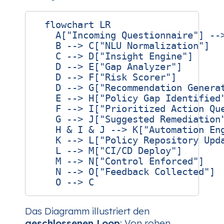
  flowchart LR

    A["Incoming Questionnaire"] -->
    B --> C["NLU Normalization"]

    C --> D["Insight Engine"]

    D --> E["Gap Analyzer"]

    D --> F["Risk Scorer"]

    D --> G["Recommendation Generat
    E --> H["Policy Gap Identified"
    F --> I["Prioritized Action Que
    G --> J["Suggested Remediation"
    H & I & J --> K["Automation Eng
    K --> L["Policy Repository Upda
    L --> M["CI/CD Deploy"]

    M --> N["Control Enforced"]

    N --> O["Feedback Collected"]

Das Diagramm illustriert den
geschlossenen Loop
: Von rohen