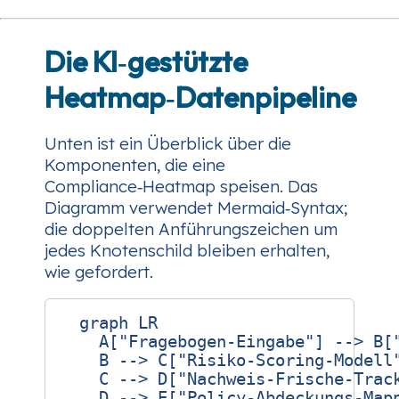
Die KI‑gestützte
Heatmap‑Datenpipeline
Unten ist ein Überblick über die
Komponenten, die eine
Compliance‑Heatmap speisen. Das
Diagramm verwendet Mermaid‑Syntax;
die doppelten Anführungszeichen um
jedes Knotenschild bleiben erhalten,
wie gefordert.
  graph LR

    A["Fragebogen-Eingabe"] --> B["
    B --> C["Risiko-Scoring-Modell"
    C --> D["Nachweis-Frische-Track
    D --> E["Policy-Abdeckungs-Mapp