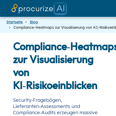
Unsere Partner
Dokumente
Plattform
Preise
Blog
Startseite
Blog
Compliance-Heatmaps zur Visualisierung von KI-Risikoeinb
Compliance‑Heatmap
zur Visualisierung
von
KI‑Risikoeinblicken
Security‑Fragebögen,
Lieferanten‑Assessments und
Compliance‑Audits erzeugen massive