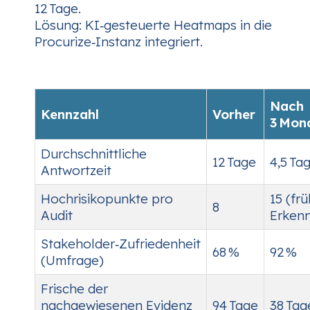
12 Tage.
Lösung
: KI‑gesteuerte Heatmaps in die
Procurize‑Instanz integriert.
Nach
Kennzahl
Vorher
3 Mon
Durchschnittliche
12 Tage
4,5 Ta
Antwortzeit
Hochrisikopunkte pro
15 (fr
8
Audit
Erken
Stakeholder‑Zufriedenheit
68 %
92 %
(Umfrage)
Frische der
nachgewiesenen Evidenz
94 Tage
38 Tag