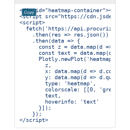
<
div
id
=
"heatmap-container"
></
div
>
Copy
<
script
src
=
"https://cdn.jsdelivr.
<
script
>
fetch
(
'https://api.procurize.ai/
.
then
(
res
=>
res
.
json
())
.
then
(
data
=>
{
const
z
=
data
.
map
(
d
=>
d
.
ri
const
text
=
data
.
map
(
d
=>
`
Plotly
.
newPlot
(
'heatmap-cont
z
,
x
:
data
.
map
(
d
=>
d
.
control
y
:
data
.
map
(
d
=>
d
.
questio
type
:
'heatmap'
,
colorscale
:
[[
0
,
'green'
],
text
,
hoverinfo
:
'text'
}]);
});
</
script
>