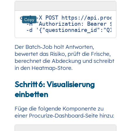
curl -X POST https://api.procurize
Copy
  -H 
"Authorization: Bearer 
$API_K
  -d 
'{"questionnaire_id":"Q12345"
Der Batch‑Job holt Antworten,
bewertet das Risiko, prüft die Frische,
berechnet die Abdeckung und schreibt
in den Heatmap‑Store.
Schritt 6: Visualisierung
einbetten
Füge die folgende Komponente zu
einer Procurize‑Dashboard‑Seite hinzu: