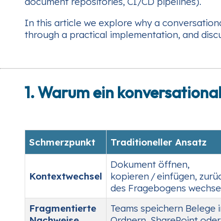
document repositories, CI/CD pipelines).
In this article we explore why a conversationa
through a practical implementation, and discu
1. Warum ein konversational
Schmerzpunkt
Traditioneller Ansatz
Dokument öffnen,
Kontextwechsel
kopieren / einfügen, zur
des Fragebogens wechse
Fragmentierte
Teams speichern Belege 
Nachweise
Ordnern, SharePoint oder