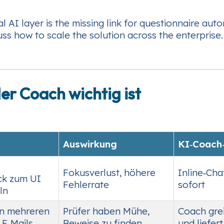
l AI layer is the missing link for questionnaire aut
ss how to scale the solution across the enterprise.
er Coach wichtig ist
Auswirkung
KI‑Coach‑
Fokusverlust, höhere
Inline‑Cha
ück zum UI
Fehlerrate
sofort
ln
in mehreren
Prüfer haben Mühe,
Coach grei
 E‑Mails
Beweise zu finden
und liefer