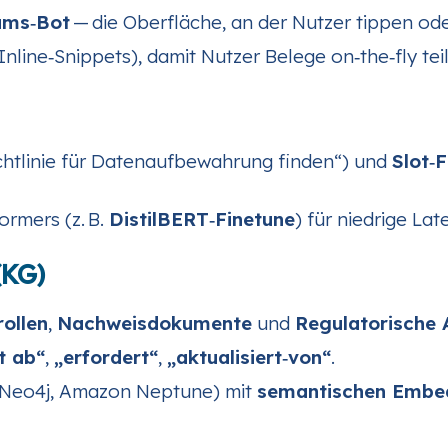
ams‑Bot
— die Oberfläche, an der Nutzer tippen od
nline‑Snippets), damit Nutzer Belege on‑the‑fly te
Richtlinie für Datenaufbewahrung finden“) und
Slot‑F
ormers (z. B.
DistilBERT‑Finetune
) für niedrige Lat
(KG)
ollen
,
Nachweisdokumente
und
Regulatorische
t ab“
,
„erfordert“
,
„aktualisiert‑von“
.
Neo4j, Amazon Neptune) mit
semantischen Embe