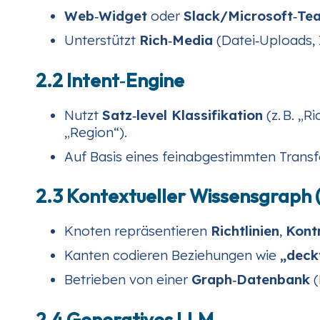
Web‑Widget
oder
Slack/Microsoft‑Te
Unterstützt
Rich‑Media
(Datei‑Uploads, I
2.2 Intent‑Engine
Nutzt
Satz‑level Klassifikation
(z. B. „
„Region“).
Auf Basis eines feinabgestimmten Transf
2.3 Kontextueller Wissensgraph 
Knoten repräsentieren
Richtlinien
,
Kontr
Kanten codieren Beziehungen wie
„deck
Betrieben von einer
Graph‑Datenbank
(
2.4 Generatives LLM