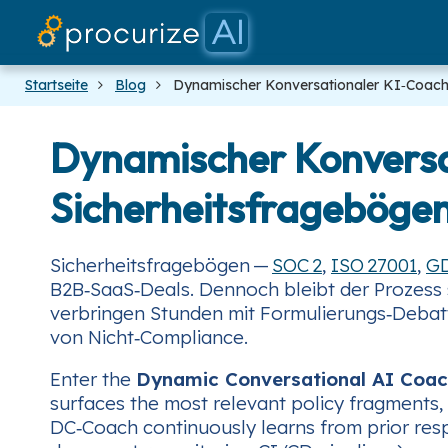
Startseite
Blog
Dynamischer Konversationaler KI‑Coac
Dynamischer Konversat
Sicherheitsfrageböge
Sicherheitsfragebögen —
SOC 2
,
ISO 27001
,
G
B2B‑SaaS‑Deals. Dennoch bleibt der Prozess 
verbringen Stunden mit Formulierungs‑Debatt
von Nicht‑Compliance.
Enter the
Dynamic Conversational AI Coa
surfaces the most relevant policy fragments, 
DC‑Coach continuously learns from prior resp