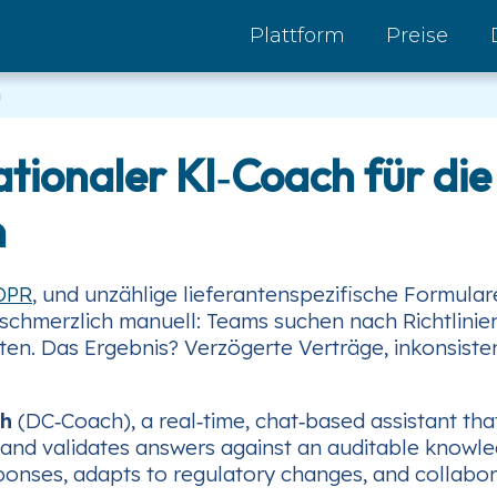
Plattform
Preise
h
ionaler KI‑Coach für die 
n
DPR
, und unzählige lieferantenspezifische Formular
schmerzlich manuell: Teams suchen nach Richtlinien
en. Das Ergebnis? Verzögerte Verträge, inkonsiste
ch
(DC‑Coach), a real‑time, chat‑based assistant th
and validates answers against an auditable knowledg
onses, adapts to regulatory changes, and collaborat