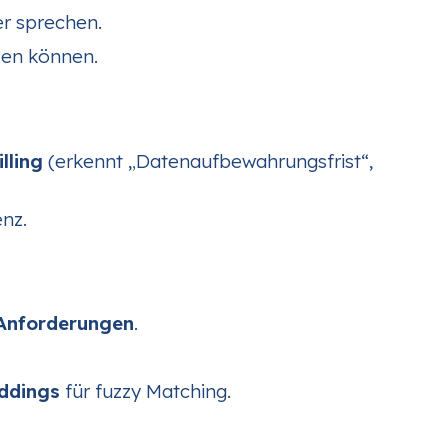
er sprechen.
ilen können.
illing
(erkennt „Datenaufbewahrungsfrist“,
enz.
 Anforderungen
.
ddings
für fuzzy Matching.