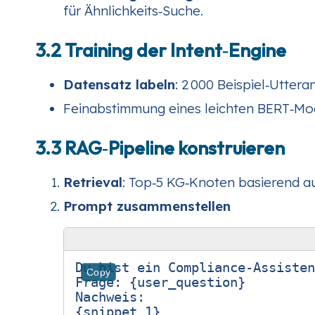
für Ähnlichkeits‑Suche.
3.2 Training der Intent‑Engine
Datensatz labeln
: 2 000 Beispiel‑Uttera
Feinabstimmung eines leichten BERT‑Mo
3.3 RAG‑Pipeline konstruieren
Retrieval
: Top‑5 KG‑Knoten basierend au
Prompt zusammenstellen
Du bist ein Compliance‑Assisten
Copy
Frage: {user_question}

Nachweis:

{snippet_1}
