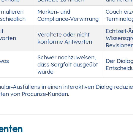
rmulieren
Marken‑ und
Coach erzw
schiedlich
Compliance‑Verwirrung
Terminolo
ll
Echtzeit‑Ä
Veraltete oder nicht
tworten
Wissensgr
konforme Antworten
Revisione
Schwer nachzuweisen,
 was
Der Dialog
dass Sorgfalt ausgeübt
Entscheid
wurde
ar‑Ausfüllens in einen interaktiven Dialog reduzie
daten von Procurize‑Kunden.
enten