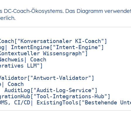
des DC‑Coach‑Ökosystems. Das Diagramm verwende
rlich.
oach["Konversationaler KI‑Coach"]

g| IntentEngine["Intent‑Engine"]

ontextueller Wissensgraph"]

achweis| Coach

ratives LLM"]

alidator["Antwort‑Validator"]

| Coach

 AuditLog["Audit‑Log‑Service"]

rationHub["Tool‑Integrations‑Hub"]
