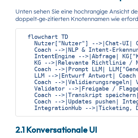
Unten sehen Sie eine hochrangige Ansicht 
doppelt‑ge‑zitierten Knotennamen wie erforde
  flowchart TD

    Nutzer["Nutzer"] -->|Chat‑UI| C
    Coach -->|NLP & Intent‑Erkennun
    IntentEngine -->|Abfrage| KG["K
    KG -->|Relevante Richtlinie / N
    Coach -->|Prompt LLM| LLM["Gene
    LLM -->|Entwurf Antwort| Coach

    Coach -->|Validierungsregeln| V
    Validator -->|Freigabe / Flagge
    Coach -->|Transkript speichern|
    Coach -->|Updates pushen| Integ
2.1 Konversationale UI