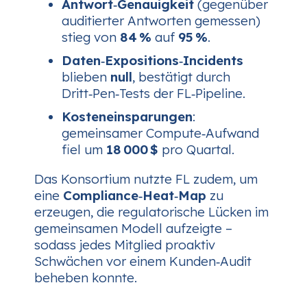
Antwort‑Genauigkeit
(gegenüber
auditierter Antworten gemessen)
stieg von
84 %
auf
95 %
.
Daten‑Expositions‑Incidents
blieben
null
, bestätigt durch
Dritt‑Pen‑Tests der FL‑Pipeline.
Kosteneinsparungen
:
gemeinsamer Compute‑Aufwand
fiel um
18 000 $
pro Quartal.
Das Konsortium nutzte FL zudem, um
eine
Compliance‑Heat‑Map
zu
erzeugen, die regulatorische Lücken im
gemeinsamen Modell aufzeigte –
sodass jedes Mitglied proaktiv
Schwächen vor einem Kunden‑Audit
beheben konnte.