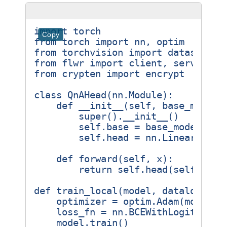
import
torch
Copy
from
torch
import
nn
,
optim
from
torchvision
import
datasets
,
from
flwr
import
client
,
server
from
crypten
import
encrypt
class
QnAHead
(
nn
.
Module
):
def
__init__
(
self
,
base_model
)
super
()
.
__init__
()
self
.
base
=
base_model
self
.
head
=
nn
.
Linear
(
base
def
forward
(
self
,
x
):
return
self
.
head
(
self
.
base
def
train_local
(
model
,
dataloader
,
optimizer
=
optim
.
Adam
(
model
.
p
loss_fn
=
nn
.
BCEWithLogitsLoss
model
.
train
()