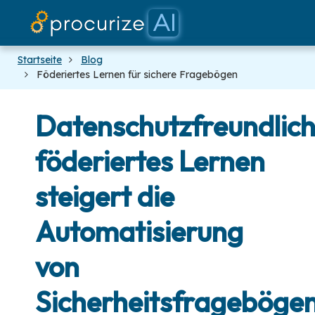
Unsere Part
Dokument
Plattfor
Preise
Blog
Startseite
Blog
Föderiertes Lernen für sichere Fragebögen
Datenschutzfreundlic
föderiertes Lernen
steigert die
Automatisierung
von
Sicherheitsfrageböge