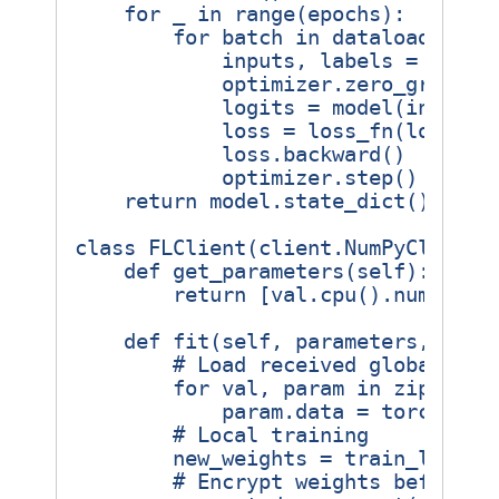
for
_
in
range
(
epochs
):
for
batch
in
dataloader
:
inputs
,
labels
=
batch
optimizer
.
zero_grad
()
logits
=
model
(
inputs
)
loss
=
loss_fn
(
logits
.
loss
.
backward
()
optimizer
.
step
()
return
model
.
state_dict
()
class
FLClient
(
client
.
NumPyClient
)
def
get_parameters
(
self
):
return
[
val
.
cpu
()
.
numpy
()
def
fit
(
self
,
parameters
,
conf
# Load received global wei
for
val
,
param
in
zip
(
para
param
.
data
=
torch
.
ten
# Local training
new_weights
=
train_local
(
# Encrypt weights before s