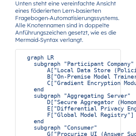
Unten steht eine vereinfachte Ansicht
eines föderierten Lern‑basierten
Fragebogen‑Automatisierungssystems.
Alle Knotennamen sind in doppelte
Anführungszeichen gesetzt, wie es die
Mermaid‑Syntax verlangt.
  graph LR

    subgraph "Participant Company"

        A["Local Data Store (Polici
        B["On‑Premise Model Trainer
        C["Gradient Encryption Modu
    end

    subgraph "Aggregating Server"

        D["Secure Aggregator (Homom
        E["Differential Privacy Eng
        F["Global Model Registry"]

    end

    subgraph "Consumer"

        G["Procurize UI (Answer Sug