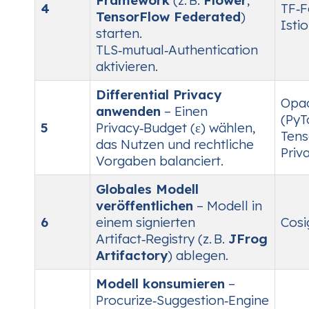
Framework
(z. B.
Flower
,
4
TF‑F
TensorFlow Federated
)
Isti
starten.
TLS‑mutual‑Authentication
aktivieren.
Differential Privacy
Opa
anwenden
– Einen
(PyT
5
Privacy‑Budget (ε) wählen,
Tens
das Nutzen und rechtliche
Priv
Vorgaben balanciert.
Globales Modell
veröffentlichen
– Modell in
6
einem signierten
Cosi
Artifact‑Registry (z. B.
JFrog
Artifactory
) ablegen.
Modell konsumieren
–
Procurize‑Suggestion‑Engine