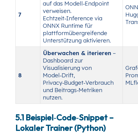
auf das Modell‑Endpoint
ONN
verweisen.
7
Hug
Echtzeit‑Inference via
Tran
ONNX Runtime für
plattformübergreifende
Unterstützung aktivieren.
Überwachen & iterieren
–
Dashboard zur
Visualisierung von
Graf
8
Model‑Drift,
Prom
Privacy‑Budget‑Verbrauch
MLfl
und Beitrags‑Metriken
nutzen.
5.1 Beispiel‑Code‑Snippet –
Lokaler Trainer (Python)