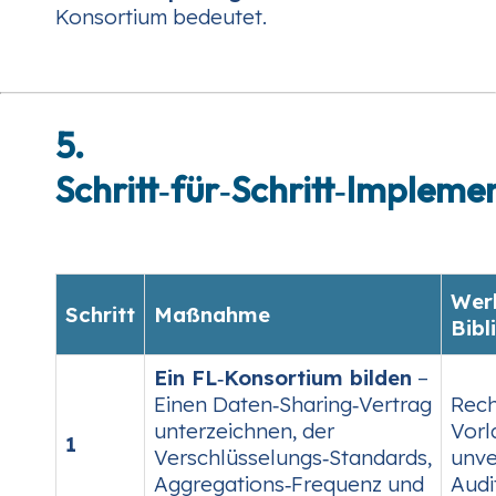
Konsortium bedeutet.
5.
Schritt‑für‑Schritt‑Impleme
Wer
Schritt
Maßnahme
Bibl
Ein FL‑Konsortium bilden
–
Einen Daten‑Sharing‑Vertrag
Rech
unterzeichnen, der
Vorl
1
Verschlüsselungs‑Standards,
unve
Aggregations‑Frequenz und
Audi