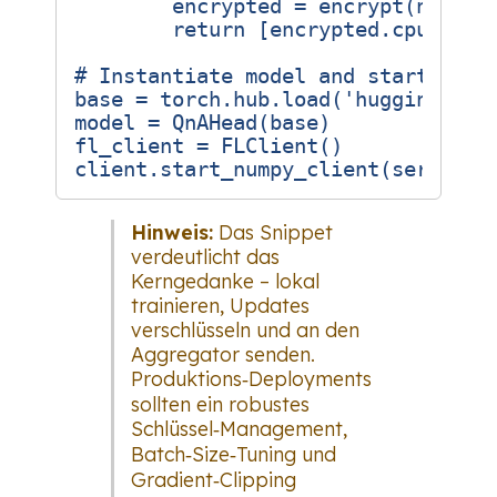
encrypted
=
encrypt
(
new_we
return
[
encrypted
.
cpu
()
.
nu
# Instantiate model and start clie
base
=
torch
.
hub
.
load
(
'huggingface
model
=
QnAHead
(
base
)
fl_client
=
FLClient
()
client
.
start_numpy_client
(
server_a
Hinweis:
Das Snippet
verdeutlicht das
Kerngedanke – lokal
trainieren, Updates
verschlüsseln und an den
Aggregator senden.
Produktions‑Deployments
sollten ein robustes
Schlüssel‑Management,
Batch‑Size‑Tuning und
Gradient‑Clipping