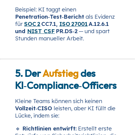
Beispiel:
KI taggt einen
Penetration‑Test‑Bericht
als Evidenz
für
SOC 2
CC7.1,
ISO 27001
A.12.6.1
und
NIST CSF
PR.DS‑2
— und spart
Stunden manueller Arbeit.
5. Der
Aufstieg
des
KI‑Compliance‑Officers
Kleine Teams können sich keinen
Vollzeit‑CISO
leisten, aber KI füllt die
Lücke, indem sie:
🔹
Richtlinien entwirft:
Erstellt erste