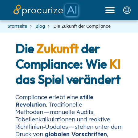
Unsere Partner
Dokumente
Plattform
Preise
Blog
Startseite
Blog
Die Zukunft der Compliance
Die
Zukunft
der
Compliance: Wie
KI
das Spiel verändert
Compliance erlebt eine
stille
Revolution
. Traditionelle
Methoden — manuelle Audits,
Tabellenkalkulationen und reaktive
Richtlinien‑Updates — stehen unter dem
Druck von
globalen Vorschriften,