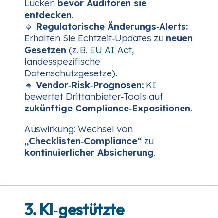
Lücken
bevor Auditoren sie
entdecken
.
🔹
Regulatorische Änderungs‑Alerts:
Erhalten Sie Echtzeit‑Updates zu
neuen
Gesetzen
(z. B.
EU AI Act
,
landesspezifische
Datenschutzgesetze).
🔹
Vendor‑Risk‑Prognosen:
KI
bewertet Drittanbieter‑Tools auf
zukünftige Compliance‑Expositionen
.
Auswirkung:
Wechsel von
„Checklisten‑Compliance“
zu
kontinuierlicher Absicherung
.
3. KI‑gestützte