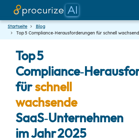
Unsere Partner
Dokumente
Plattform
Preise
Blog
Startseite
Blog
Top 5 Compliance‑Herausforderungen für schnell wachse
Top 5
Compliance‑Herausfo
für
schnell
wachsende
SaaS‑Unternehmen
im Jahr 2025