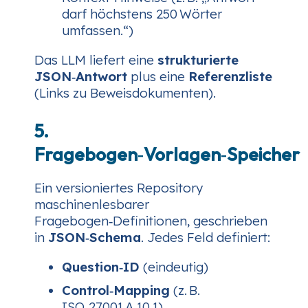
darf höchstens 250 Wörter
umfassen.“)
Das LLM liefert eine
strukturierte
JSON‑Antwort
plus eine
Referenzliste
(Links zu Beweisdokumenten).
5.
Fragebogen‑Vorlagen‑Speicher
Ein versioniertes Repository
maschinenlesbarer
Fragebogen‑Definitionen, geschrieben
in
JSON‑Schema
. Jedes Feld definiert:
Question‑ID
(eindeutig)
Control‑Mapping
(z. B.
ISO‑27001 A.10.1)