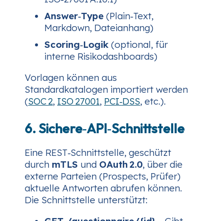
Answer‑Type
(Plain‑Text,
Markdown, Dateianhang)
Scoring‑Logik
(optional, für
interne Risikodashboards)
Vorlagen können aus
Standardkatalogen importiert werden
(
SOC 2
,
ISO 27001
,
PCI‑DSS
, etc.).
6. Sichere‑API‑Schnittstelle
Eine REST‑Schnittstelle, geschützt
durch
mTLS
und
OAuth 2.0
, über die
externe Parteien (Prospects, Prüfer)
aktuelle Antworten abrufen können.
Die Schnittstelle unterstützt:
GET /questionnaire/{id}
– Gibt