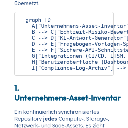
übersetzt.
  graph TD

    A["Unternehmens‑Asset‑Inventar"
    B --> C["Echtzeit‑Risiko‑Bewert
    C --> D["KI‑Antwort‑Generator"]
    D --> E["Fragebogen‑Vorlagen‑Sp
    E --> F["Sichere‑API‑Schnittste
    G["Integrationen (CI/CD, ITSM, 
    H["Benutzeroberfläche (Dashboar
1.
Unternehmens‑Asset‑Inventar
Ein kontinuierlich synchronisiertes
Repository
jedes
Compute‑, Storage‑,
Netzwerk‑ und SaaS‑Assets. Es zieht