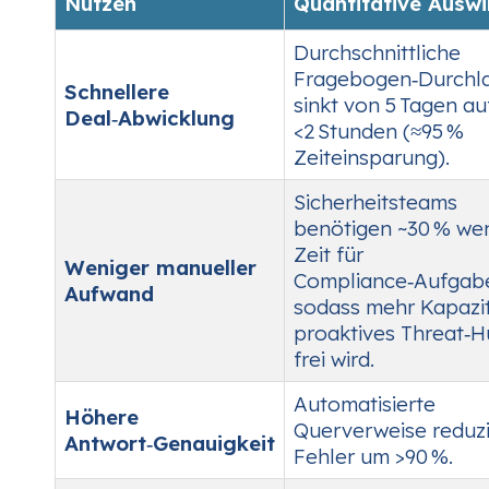
Nutzen
Quantitative Ausw
Durchschnittliche
Fragebogen‑Durchla
Schnellere
sinkt von 5 Tagen au
Deal‑Abwicklung
<2 Stunden (≈95 %
Zeiteinsparung).
Sicherheitsteams
benötigen ~30 % we
Zeit für
Weniger manueller
Compliance‑Aufgab
Aufwand
sodass mehr Kapazit
proaktives Threat‑H
frei wird.
Automatisierte
Höhere
Querverweise reduz
Antwort‑Genauigkeit
Fehler um >90 %.