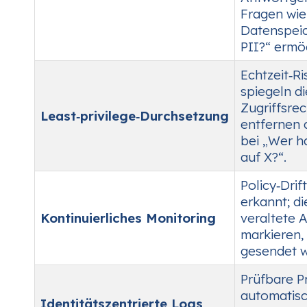
Fragen wi
Datenspeic
PII?“ ermög
Echtzeit‑R
spiegeln di
Zugriffsre
Least‑privilege‑Durchsetzung
entfernen 
bei „Wer h
auf X?“.
Policy‑Drif
erkannt; d
Kontinuierliches Monitoring
veraltete 
markieren,
gesendet 
Prüfbare P
automatisc
Identitätszentrierte Logs