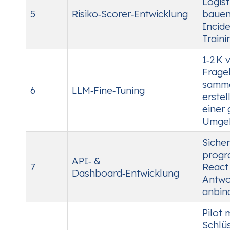
Logis
5
Risiko‑Scorer‑Entwicklung
bauen;
Incid
Traini
1‑2 K
Frage
samme
6
LLM‑Fine‑Tuning
erstel
einer 
Umgeb
Sicher
progr
API‑ &
7
React
Dashboard‑Entwicklung
Antwo
anbin
Pilot 
Schlü