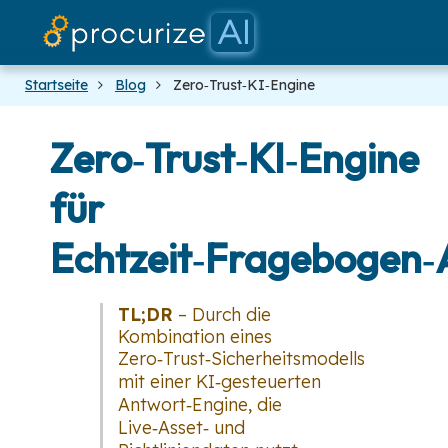
Unsere 
Doku
Plat
Pre
Bl
Startseite
Blog
Zero‑Trust‑KI‑Engine
Zero‑Trust‑KI‑Engine
für
Echtzeit‑Fragebogen‑
TL;DR
– Durch die
Kombination eines
Zero‑Trust‑Sicherheitsmodells
mit einer KI‑gesteuerten
Antwort‑Engine, die
Live‑Asset‑ und