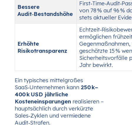
First‑Time‑Audit‑Pass
Bessere
von 78 % auf 96 % d
Audit‑Bestandshöhe
stets aktueller Evide
Echtzeit‑Risikobewe
ermöglichen frühzei
Erhöhte
Gegenmaßnahmen, 
Risikotransparenz
geschätzte 15 % wen
Sicherheitsvorfälle 
Jahr bewirkt.
Ein typisches mittelgroßes
SaaS‑Unternehmen kann
250 k–
400 k USD jährliche
Kosteneinsparungen
realisieren –
hauptsächlich durch verkürzte
Sales‑Zyklen und vermiedene
Audit‑Strafen.