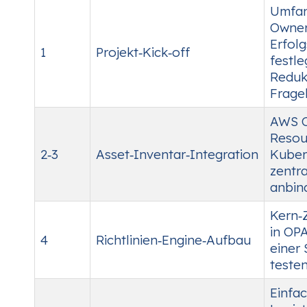
Umfan
Owner
Erfol
1
Projekt‑Kick‑off
festle
Reduk
Frage
AWS C
Resou
2‑3
Asset‑Inventar‑Integration
Kuber
zentr
anbin
Kern‑Z
in OP
4
Richtlinien‑Engine‑Aufbau
einer
testen
Einfa