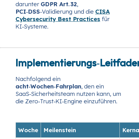
darunter
GDPR Art. 32
,
PCI‑DSS
‑Validierung und die
CISA
Cybersecurity Best Practices
für
KI‑Systeme.
Implementierungs‑Leitfade
Nachfolgend ein
acht‑Wochen‑Fahrplan
, den ein
SaaS‑Sicherheitsteam nutzen kann, um
die Zero‑Trust‑KI‑Engine einzuführen.
Woche
Meilenstein
Kerna