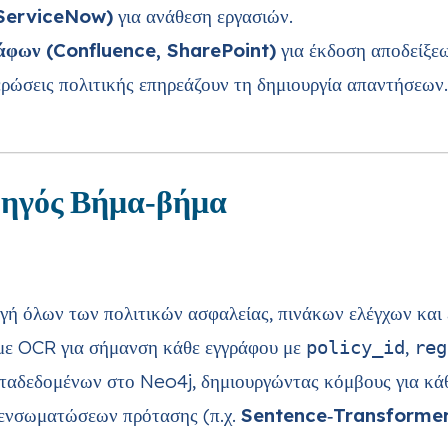
, ServiceNow)
για ανάθεση εργασιών.
ράφων (Confluence, SharePoint)
για έκδοση αποδείξεω
ρώσεις πολιτικής επηρεάζουν τη δημιουργία απαντήσεων.
δηγός Βήμα‑βήμα
γή όλων των πολιτικών ασφαλείας, πινάκων ελέγχων κα
ε OCR για σήμανση κάθε εγγράφου με
,
policy_id
reg
αδεδομένων στο Neo4j, δημιουργώντας κόμβους για κάθε
ενσωματώσεων πρότασης (π.χ.
Sentence‑Transforme