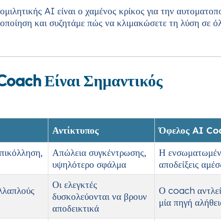
νομιλητικής AI είναι ο χαμένος κρίκος για την αυτοματ
λοποίηση και συζητάμε πώς να κλιμακώσετε τη λύση σε όλ
 Coach Είναι Σημαντικός
Αντίκτυπος
Όφελος AI Co
επικόλληση,
Απώλεια συγκέντρωσης,
Η ενσωματωμένη
υψηλότερο σφάλμα
αποδείξεις αμέ
Οι ελεγκτές
λλαπλούς
Ο coach αντλεί
δυσκολεύονται να βρουν
μία πηγή αλήθει
αποδεικτικά