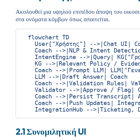
Ακολουθεί μια υψηλού επιπέδου άποψη του οικοσ
στα ονόματα κόμβων όπως απαιτείται.
  flowchart TD

    User["Χρήστης"] -->|Chat UI| Co
    Coach -->|NLP & Intent Detectio
    IntentEngine -->|Query| KG["Γρα
    KG -->|Relevant Policy / Eviden
    Coach -->|Prompt LLM| LLM["Γενε
    LLM -->|Draft Answer| Coach

    Coach -->|Validation Rules| Val
    Validator -->|Approve / Flag| C
    Coach -->|Persist Transcript| A
    Coach -->|Push Updates| Integra
2.1 Συνομιλητική UI