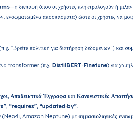
eams
—η διεπαφή όπου οι χρήστες πληκτρολογούν ή μιλάν
ν, ενσωματωμένα αποσπάσματα) ώστε οι χρήστες να μοιρ
(π.χ. “Βρείτε πολιτική για διατήρηση δεδομένων”) και
συ
νο transformer (π.χ.
DistilBERT‑Finetune
) για χαμη
χοι
,
Αποδεικτικά Έγγραφα
και
Κανονιστικές Απαιτήσ
rs”
,
“requires”
,
“updated‑by”
.
ν
(Neo4j, Amazon Neptune) με
σημασιολογικές ενσω