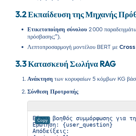
3.2 Εκπαίδευση της Μηχανής Πρό
Ετικετοποίηση σύνολου
2 000 παραδειγμάτω
πρόσβασης;”).
Λεπτοπροσαρμογή μοντέλου BERT με
Cross
3.3 Κατασκευή Σωλήνα RAG
Ανάκτηση
των κορυφαίων 5 κόμβων KG βάσε
Σύνθεση Προτροπής
Είσαι βοηθός συμμόρφωσης για τη
Copy
Ερώτηση: {user_question}

Απόδείξεις:
