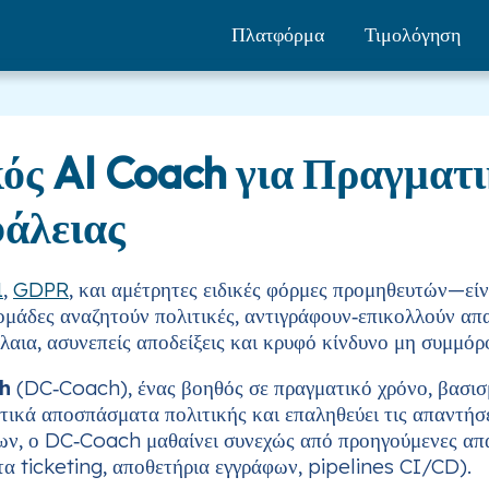
Πλατφόρμα
Τιμολόγηση
κός AI Coach για Πραγμα
άλειας
1
,
GDPR
, και αμέτρητες ειδικές φόρμες προμηθευτών—ε
ι ομάδες αναζητούν πολιτικές, αντιγράφουν‑επικολλούν α
αια, ασυνεπείς αποδείξεις και κρυφό κίνδυνο μη συμμό
ch
(DC‑Coach), ένας βοηθός σε πραγματικό χρόνο, βασισμ
ετικά αποσπάσματα πολιτικής και επαληθεύει τις απαντήσ
σεων, ο DC‑Coach μαθαίνει συνεχώς από προηγούμενες απ
τα ticketing, αποθετήρια εγγράφων, pipelines CI/CD).