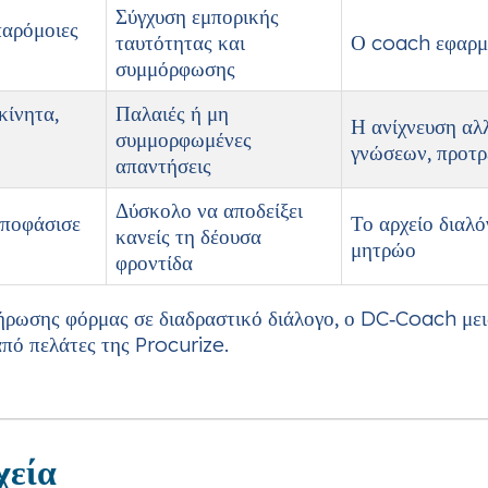
Σύγχυση εμπορικής
παρόμοιες
ταυτότητας και
Ο coach εφαρμό
συμμόρφωσης
κίνητα,
Παλαιές ή μη
Η ανίχνευση αλ
συμμορφωμένες
γνώσεων, προτρ
απαντήσεις
Δύσκολο να αποδείξει
αποφάσισε
Το αρχείο διαλό
κανείς τη δέουσα
μητρώο
φροντίδα
λήρωσης φόρμας σε διαδραστικό διάλογο, ο DC‑Coach με
πό πελάτες της Procurize.
χεία