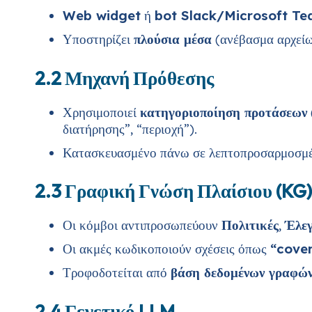
Web widget
ή
bot Slack/Microsoft T
Υποστηρίζει
πλούσια μέσα
(ανέβασμα αρχείω
2.2 Μηχανή Πρόθεσης
Χρησιμοποιεί
κατηγοριοποίηση προτάσεων
διατήρησης”, “περιοχή”).
Κατασκευασμένο πάνω σε λεπτοπροσαρμοσμέ
2.3 Γραφική Γνώση Πλαίσιου (KG)
Οι κόμβοι αντιπροσωπεύουν
Πολιτικές
,
Έλεγ
Οι ακμές κωδικοποιούν σχέσεις όπως
“cove
Τροφοδοτείται από
βάση δεδομένων γραφώ
2.4 Γενετικό LLM