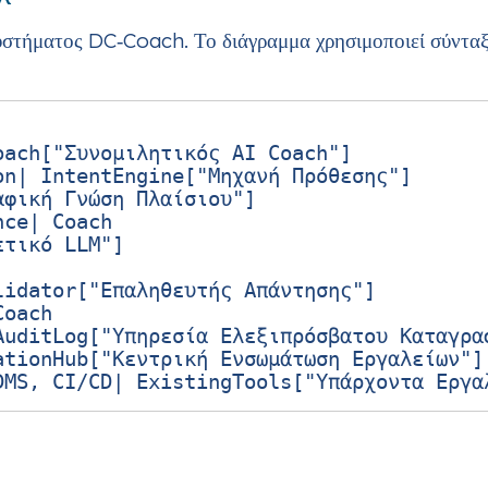
υστήματος DC‑Coach. Το διάγραμμα χρησιμοποιεί σύντα
ach["Συνομιλητικός AI Coach"]

n| IntentEngine["Μηχανή Πρόθεσης"]

φική Γνώση Πλαίσιου"]

ce| Coach

τικό LLM"]

idator["Επαληθευτής Απάντησης"]

oach

uditLog["Υπηρεσία Ελεξιπρόσβατου Καταγραφ
tionHub["Κεντρική Ενσωμάτωση Εργαλείων"]
