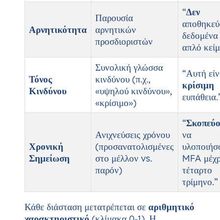
“
Δεν
Παρουσία
αποθηκεύ
Αρνητικότητα
αρνητικών
δεδομένα
προσδιοριστών
απλό κείμ
Συνολική γλώσσα
“Αυτή είν
Τόνος
κινδύνου (π.χ.,
κρίσιμη
Κινδύνου
«υψηλού κινδύνου»,
ευπάθεια.
«κρίσιμο»)
“
Σκοπεύ
Ανιχνεύσεις χρόνου
να
Χρονική
(προσανατολισμένες
υλοποιήσ
Σημείωση
στο μέλλον vs.
MFA μέχρ
παρόν)
τέταρτο
τρίμηνο.”
Κάθε διάσταση μετατρέπεται σε
αριθμητικό
χαρακτηριστικό
(κλίμακα 0‑1). Η