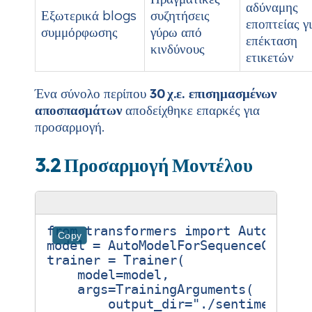
αδύναμης
Εξωτερικά blogs
συζητήσεις
εποπτείας γ
συμμόρφωσης
γύρω από
επέκταση
κινδύνους
ετικετών
Ένα σύνολο περίπου
30 χ.ε. επισημασμένων
αποσπασμάτων
αποδείχθηκε επαρκές για
προσαρμογή.
3.2 Προσαρμογή Μοντέλου
from
transformers
import
AutoModel
Copy
model
=
AutoModelForSequenceClassi
trainer
=
Trainer
(
model
=
model
,
args
=
TrainingArguments
(
output_dir
=
"./sentiment_mo