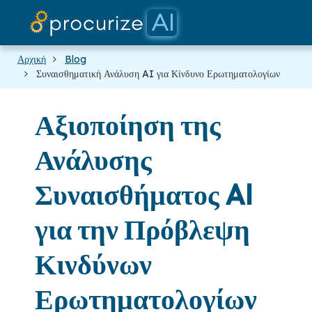
Οι Συνεργάτες
Τιμολόγησ
Πλατφόρμ
ιστολόγιο
Έγγραφα
Αρχική
Blog
Συναισθηματική Ανάλυση AI για Κίνδυνο Ερωτηματολογίων
Αξιοποίηση της
Ανάλυσης
Συναισθήματος AI
για την Πρόβλεψη
Κινδύνων
Ερωτηματολογίων