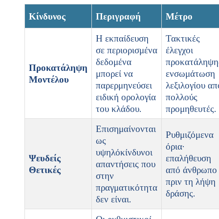
Κίνδυνος
Περιγραφή
Μέτρο
Η εκπαίδευση
Τακτικές
σε περιορισμένα
έλεγχοι
δεδομένα
προκατάληψη
Προκατάληψη
μπορεί να
ενσωμάτωση
Μοντέλου
παρερμηνεύσει
λεξιλογίου απ
ειδική ορολογία
πολλούς
του κλάδου.
προμηθευτές.
Επισημαίνονται
Ρυθμιζόμενα
ως
όρια·
υψηλόκίνδυνοι
Ψευδείς
επαλήθευση
απαντήσεις που
Θετικές
από άνθρωπο
στην
πριν τη λήψη
πραγματικότητα
δράσης.
δεν είναι.