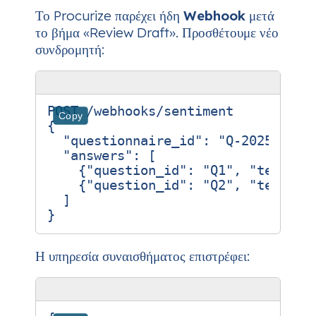
Το Procurize παρέχει ήδη
Webhook
μετά
το βήμα «Review Draft». Προσθέτουμε νέο
συνδρομητή:
POST
/webhooks/sentiment
Copy
{
"questionnaire_id"
:
"Q-2025-1122
"answers"
:
[
{
"question_id"
:
"Q1"
,
"text"
:
{
"question_id"
:
"Q2"
,
"text"
:
]
}
Η υπηρεσία συναισθήματος επιστρέφει: