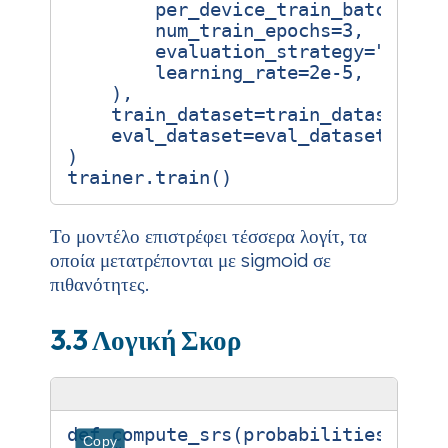
per_device_train_batch_siz
num_train_epochs
=
3
,
evaluation_strategy
=
"epoch
learning_rate
=
2e-5
,
),
train_dataset
=
train_dataset
,
eval_dataset
=
eval_dataset
,
)
trainer
.
train
()
Το μοντέλο επιστρέφει τέσσερα λογίτ, τα
οποία μετατρέπονται με sigmoid σε
πιθανότητες.
3.3 Λογική Σκορ
def
compute_srs
(
probabilities
,
wei
Copy