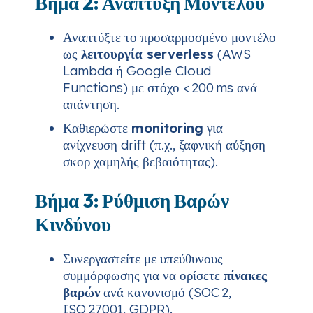
Βήμα 2: Ανάπτυξη Μοντέλου
Αναπτύξτε το προσαρμοσμένο μοντέλο
ως
λειτουργία serverless
(AWS
Lambda ή Google Cloud
Functions) με στόχο < 200 ms ανά
απάντηση.
Καθιερώστε
monitoring
για
ανίχνευση drift (π.χ., ξαφνική αύξηση
σκορ χαμηλής βεβαιότητας).
Βήμα 3: Ρύθμιση Βαρών
Κινδύνου
Συνεργαστείτε με υπεύθυνους
συμμόρφωσης για να ορίσετε
πίνακες
βαρών
ανά κανονισμό (SOC 2,
ISO 27001, GDPR).