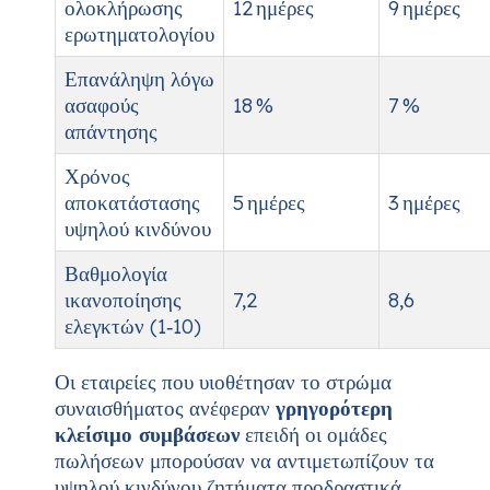
ολοκλήρωσης
12 ημέρες
9 ημέρες
ερωτηματολογίου
Επανάληψη λόγω
ασαφούς
18 %
7 %
απάντησης
Χρόνος
αποκατάστασης
5 ημέρες
3 ημέρες
υψηλού κινδύνου
Βαθμολογία
ικανοποίησης
7,2
8,6
ελεγκτών (1‑10)
Οι εταιρείες που υιοθέτησαν το στρώμα
συναισθήματος ανέφεραν
γρηγορότερη
κλείσιμο συμβάσεων
επειδή οι ομάδες
πωλήσεων μπορούσαν να αντιμετωπίζουν τα
υψηλού κινδύνου ζητήματα προδραστικά,