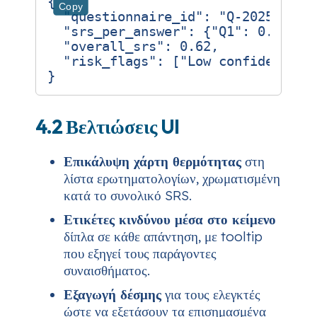
{
Copy
"questionnaire_id"
:
"Q-2025-1122
"srs_per_answer"
:
{
"Q1"
:
0.78
,
"
"overall_srs"
:
0.62
,
"risk_flags"
:
[
"Low confidence o
}
4.2 Βελτιώσεις UI
Επικάλυψη χάρτη θερμότητας
στη
λίστα ερωτηματολογίων, χρωματισμένη
κατά το συνολικό SRS.
Ετικέτες κινδύνου μέσα στο κείμενο
δίπλα σε κάθε απάντηση, με tooltip
που εξηγεί τους παράγοντες
συναισθήματος.
Εξαγωγή δέσμης
για τους ελεγκτές
ώστε να εξετάσουν τα επισημασμένα