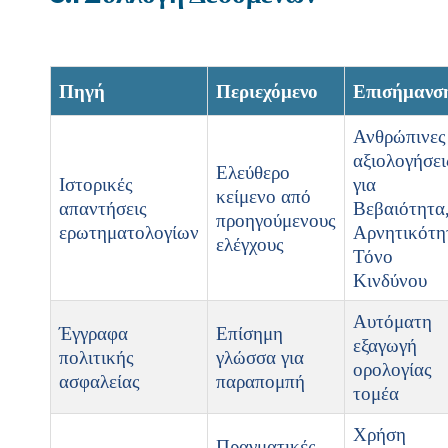
Πηγή
Περιεχόμενο
Επισήμανσ
Ανθρώπινες
αξιολογήσει
Ελεύθερο
Ιστορικές
για
κείμενο από
απαντήσεις
Βεβαιότητα
προηγούμενους
ερωτηματολογίων
Αρνητικότη
ελέγχους
Τόνο
Κινδύνου
Αυτόματη
Έγγραφα
Επίσημη
εξαγωγή
πολιτικής
γλώσσα για
ορολογίας
ασφαλείας
παραπομπή
τομέα
Χρήση
Πραγματικές