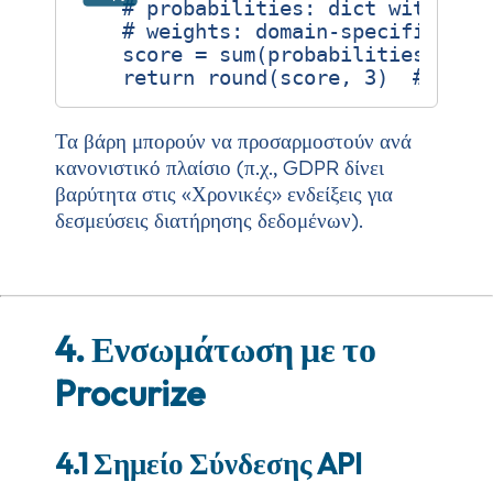
# probabilities: dict with key
# weights: domain‑specific imp
score
=
sum
(
probabilities
[
k
]
*
return
round
(
score
,
3
)
# 0‑1 
Τα βάρη μπορούν να προσαρμοστούν ανά
κανονιστικό πλαίσιο (π.χ., GDPR δίνει
βαρύτητα στις «Χρονικές» ενδείξεις για
δεσμεύσεις διατήρησης δεδομένων).
4. Ενσωμάτωση με το
Procurize
4.1 Σημείο Σύνδεσης API