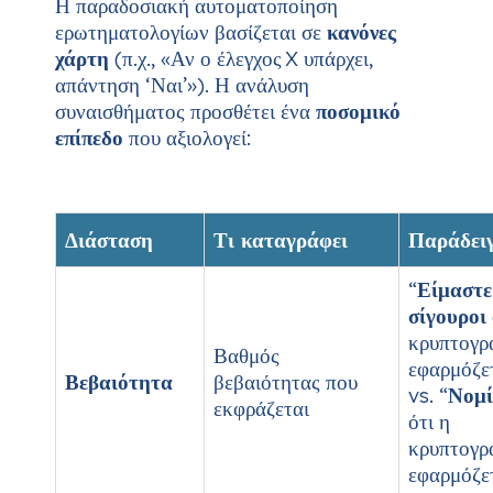
Η παραδοσιακή αυτοματοποίηση
ερωτηματολογίων βασίζεται σε
κανόνες
χάρτη
(π.χ., «Αν ο έλεγχος X υπάρχει,
απάντηση ‘Ναι’»). Η ανάλυση
συναισθήματος προσθέτει ένα
ποσομικό
επίπεδο
που αξιολογεί:
Διάσταση
Τι καταγράφει
Παράδει
“
Είμαστε
σίγουροι
κρυπτογρ
Βαθμός
εφαρμόζετ
Βεβαιότητα
βεβαιότητας που
vs. “
Νομί
εκφράζεται
ότι η
κρυπτογρ
εφαρμόζετ