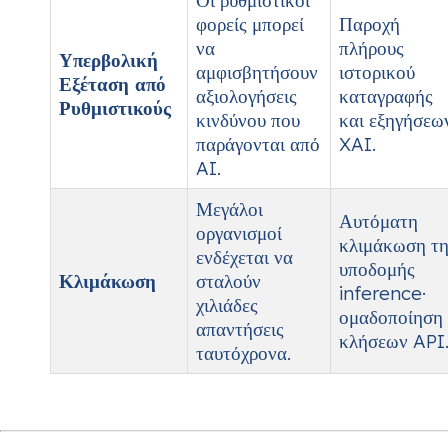
Οι ρυθμιστικοί
φορείς μπορεί
Παροχή
να
πλήρους
Υπερβολική
αμφισβητήσουν
ιστορικού
Εξέταση από
αξιολογήσεις
καταγραφής
Ρυθμιστικούς
κινδύνου που
και εξηγήσεω
παράγονται από
XAI.
AI.
Μεγάλοι
Αυτόματη
οργανισμοί
κλιμάκωση τη
ενδέχεται να
υποδομής
Κλιμάκωση
σταλούν
inference·
χιλιάδες
ομαδοποίηση
απαντήσεις
κλήσεων API
ταυτόχρονα.