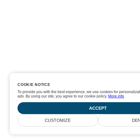
COOKIE NOTICE
COOKIE NOTICE
To provide you with the best experience, we use cookies for personalizat
To provide you with the best experience, we use cookies for personalizat
ads. By using our site, you agree to our cookie policy.
ads. By using our site, you agree to our cookie policy.
More info
More info
ACCEPT
ACCEPT
CUSTOMIZE
CUSTOMIZE
DE
DE