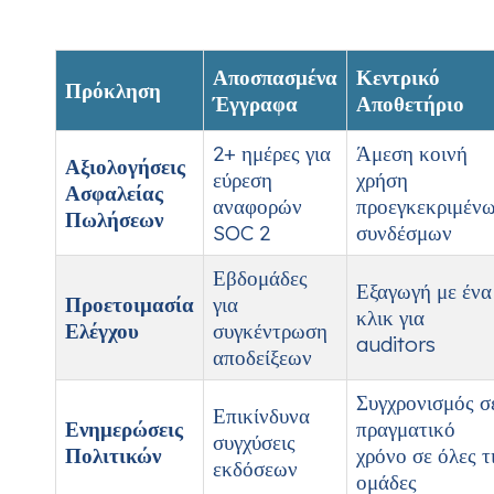
Αποσπασμένα
Κεντρικό
Πρόκληση
Έγγραφα
Αποθετήριο
2+ ημέρες για
Άμεση κοινή
Αξιολογήσεις
εύρεση
χρήση
Ασφαλείας
αναφορών
προεγκεκριμέν
Πωλήσεων
SOC 2
συνδέσμων
Εβδομάδες
Εξαγωγή με ένα
Προετοιμασία
για
κλικ για
Ελέγχου
συγκέντρωση
auditors
αποδείξεων
Συγχρονισμός σ
Επικίνδυνα
Ενημερώσεις
πραγματικό
συγχύσεις
Πολιτικών
χρόνο σε όλες τ
εκδόσεων
ομάδες