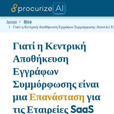
Οι Συνεργάτες μας
Τιμολόγηση
Πλατφόρμα
ιστολόγιο
Έγγραφα
Αρχική
Blog
Γιατί η Κεντρική Αποθήκευση Εγγράφων Συμμόρφωσης Αποτελεί Επ
Γιατί η Κεντρική
Αποθήκευση
Εγγράφων
Συμμόρφωσης είναι
μια
Επανάσταση
για
τις Εταιρείες SaaS