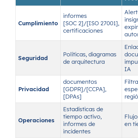
Aler
informes
insig
Cumplimiento
[SOC 2]/[ISO 27001],
expi
certificaciones
auto
Enla
Políticas, diagramas
docu
Seguridad
de arquitectura
impu
IA
documentos
Filtr
Privacidad
[GDPR]/[CCPA],
espe
[DPAs]
regi
Estadísticas de
tiempo activo,
Fluj
Operaciones
informes de
en t
incidentes