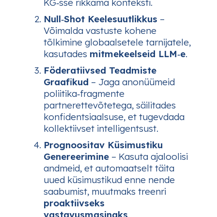
KG‑sse rikkama konteksti.
Null‑Shot Keelesuutlikkus
–
Võimalda vastuste kohene
tõlkimine globaalsetele tarnijatele,
kasutades
mitmekeelseid LLM‑e
.
Föderatiivsed Teadmiste
Graafikud
– Jaga anonüümeid
poliitika‑fragmente
partnerettevõtetega, säilitades
konfidentsiaalsuse, et tugevdada
kollektiivset intelligentsust.
Prognoositav Küsimustiku
Genereerimine
– Kasuta ajaloolisi
andmeid, et automaatselt täita
uued küsimustikud enne nende
saabumist, muutmaks treenri
proaktiivseks
vastavusmasinaks
.