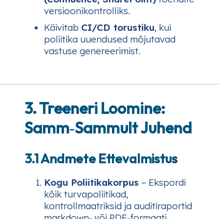
versioonikontrolliks.
Käivitab
CI/CD torustiku
, kui
poliitika uuendused mõjutavad
vastuse genereerimist.
3. Treeneri Loomine:
Samm‑Sammult Juhend
3.1 Andmete Ettevalmistus
Kogu Poliitikakorpus
– Ekspordi
kõik turvapoliitikad,
kontrollmaatriksid ja auditiraportid
markdown‑ või PDF‑formaati.