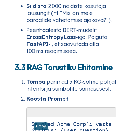
Sildista
2 000 näidiste kasutaja
lausungit (nt “Mis on meie
paroolide vahetamise ajakava?”).
Peenhäälesta BERT‑mudelit
CrossEntropyLoss
‑iga. Paiguta
FastAPI
‑l, et saavutada alla
100 ms reagimisaeg.
3.3 RAG Torustiku Ehitamine
Tõmba
parimad 5 KG‑sõlme põhjal
intentsi ja sümbolite sarnasusest.
Koosta Prompt
Sa oled Acme Corp’i vastavus‑as
Copy
Küsimus: {user_question}
