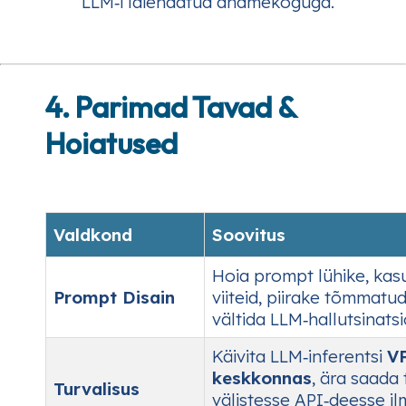
LLM‑i laiendatud andmekoguga.
4. Parimad Tavad &
Hoiatused
Valdkond
Soovitus
Hoia prompt lühike, kas
Prompt Disain
viiteid, piirake tõmmatud
vältida LLM‑hallutsinats
Käivita LLM‑inferentsi
VP
keskkonnas
, ära saada 
Turvalisus
välistesse API‑deesse i