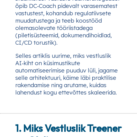
õpib DC‑Coach pidevalt varasematest
vastustest, kohandub regulatiivsete
muudatustega ja teeb koostööd
olemasolevate tööriistadega
(piletisüsteemid, dokumendihoidlad,
CI/CD torustik).
Selles artiklis uurime, miks vestluslik
AI‑kiht on küsimustikute
automatiseerimise puuduv lüli, jagame
selle arhitektuuri, käime läbi praktilise
rakendamise ning arutame, kuidas
lahendust kogu ettevõttes skaleerida.
1. Miks Vestluslik Treener