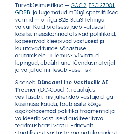
Turvaküsimustikud —
SOC 2
,
ISO 27001
,
GDPR
, ja lugematud müügi‑spetsiifilised
vormid — on iga B2B SaaS tehingu
valvur. Kuid protsess jääb valusasti
käsitsi: meeskonnad otsivad poliitikaid,
kopeerivad‑kleepivad vastuseid ja
kulutavad tunde sõnastuse
arutamisele. Tulemus? Viivitatud
lepingud, ebaühtlane tõendusmaterjal
ja varjatud mittesobivuse risk.
Siseneb
Dünaamiline Vestluslik AI
Treener
(DC‑Coach), reaalajas
vestlusabi, mis juhendab vastajaid iga
küsimuse kaudu, toob esile kõige
asjakohasemad poliitika‑fragmentid ja
valideerib vastuseid auditeeritava
teadmusbaasi vastu. Erinevalt
staatilistest vastuste raamatukogudest