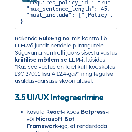
"requires_policy_id"
:
true
,
"max_sentence_length"
:
45
,
"must_include"
:
[
"[Policy ID]"
]
}
Rakenda
RuleEngine
, mis kontrollib
LLM‑väljundit nendele piirangutele.
Sügavama kontrolli jaoks sisesta vastus
kriitilise mõtlemise LLM‑i
, küsides
“Kas see vastus on täielikult kooskõlas
ISO 27001 lisa A.12.4‑ga?” ning tegutse
usaldusväärsuse skoori alusel.
3.5 UI/UX Integreerimine
Kasuta
React
‑i koos
Botpress
‑i
või
Microsoft Bot
Framework
‑iga, et renderdada