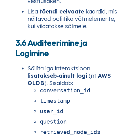
vestlusaken.
Lisa
tõendi eelvaate
kaardid, mis
näitavad poliitika võtmelemente,
kui viidatakse sõlmele.
3.6 Auditeerimine ja
Logimine
Säilita iga interaktsioon
lisatakseb‑ainult logi
(nt
AWS
QLDB
). Sisaldab:
conversation_id
timestamp
user_id
question
retrieved_node_ids