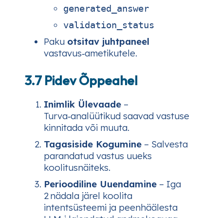
generated_answer
validation_status
Paku
otsitav juhtpaneel
vastavus‑ametikutele.
3.7 Pidev Õppeahel
Inimlik Ülevaade
–
Turva‑analüütikud saavad vastuse
kinnitada või muuta.
Tagasiside Kogumine
– Salvesta
parandatud vastus uueks
koolitusnäiteks.
Perioodiline Uuendamine
– Iga
2 nädala järel koolita
intentsüsteemi ja peenhäälesta