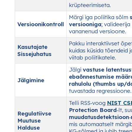
krüpteerimiseta.
Märgi iga poliitika sõlm
Versioonikontroll
versiooniga
; valideerij
vananenud versioone.
Pakku interaktiivset õpet
Kasutajate
kuidas küsida tõendeid j
Sissejuhatus
viitab poliitikatele.
Jälgi
vastuse latentsus
ebaõnnestumise määr
Jälgimine
rahulolu (thumbs up/d
tuvastada regressioone.
Telli RSS‑voog
NIST CS
Protection Board
‑lt, 
Regulatiivse
muudatusdetektsioon‑
Muutuse
mis automaatselt märgi
Halduse
KG‑sõlmed ja juhib tree