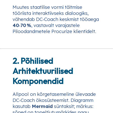
Muutes staatilise vormi täitmise
tööriista interaktiivseks dialoogiks,
vähendab DC‑Coach keskmist tööaega
40‑70 %
, vastavalt varajastele
Piloodandmetele Procurize klientidelt.
2. Põhilised
Arhitektuurilised
Komponendid
Allpool on kõrgetasemeline ülevaade
DC‑Coach ökosüsteemist. Diagramm
kasutab
Mermaid
süntaksit; märkus:
sõned on topeltjutumärkides nagu