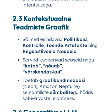
latentsusega.
2.3 Kontekstuaalne
Teadmiste Graafik
Sõlmed esindavad
Poliitikaid
,
Kontrolle
,
Tõende Artefakte
ning
Regulatiivseid Nõudeid
.
Servad kodeerivad seoseid nagu
“katab”
,
“nõuab”
,
“värskendas‑kui”
.
Toetab
graafikandmebaasi
(Neo4j, Amazon Neptune)
semantiliste
sümbolite
ga hädas
sobiva vaste leidmiseks.