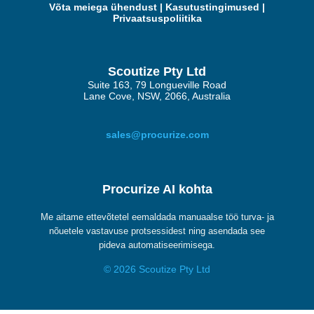
Võta meiega ühendust
|
Kasutustingimused
|
Privaatsuspoliitika
Scoutize Pty Ltd
Suite 163, 79 Longueville Road
Lane Cove, NSW, 2066, Australia
sales@procurize.com
Procurize AI kohta
Me aitame ettevõtetel eemaldada manuaalse töö turva- ja
nõuetele vastavuse protsessidest ning asendada see
pideva automatiseerimisega.
© 2026 Scoutize Pty Ltd