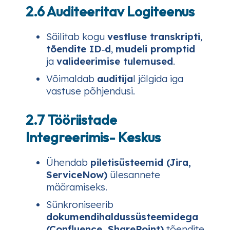
2.6 Auditeeritav Logiteenus
Säilitab kogu
vestluse transkripti
,
tõendite ID‑d
,
mudeli promptid
ja
valideerimise tulemused
.
Võimaldab
auditija
l jälgida iga
vastuse põhjendusi.
2.7 Tööriistade
Integreerimis- Keskus
Ühendab
piletisüsteemid (Jira,
ServiceNow)
ülesannete
määramiseks.
Sünkroniseerib
dokumendihaldussüsteemidega
(Confluence, SharePoint)
tõendite