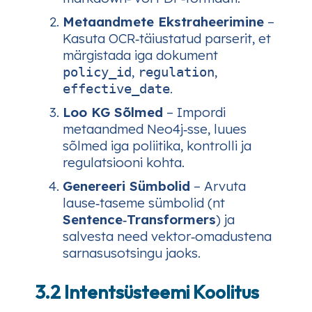
Metaandmete Ekstraheerimine
–
Kasuta OCR‑täiustatud parserit, et
märgistada iga dokument
,
,
policy_id
regulation
.
effective_date
Loo KG Sõlmed
– Impordi
metaandmed Neo4j‑sse, luues
sõlmed iga poliitika, kontrolli ja
regulatsiooni kohta.
Genereeri Sümbolid
– Arvuta
lause‑taseme sümbolid (nt
Sentence‑Transformers
) ja
salvesta need vektor‑omadustena
sarnasusotsingu jaoks.
3.2 Intentsüsteemi Koolitus