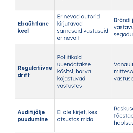
Erinevad autorid
Brändi 
Ebaühtlane
kirjutavad
vastav
keel
sarnaseid vastuseid
segadu
erinevalt
Poliitikaid
uuendatakse
Vanaul
Regulatiivne
käsitsi, harva
mittes
drift
kajastuvad
vastus
vastustes
Raskus
Auditijälje
Ei ole kirjet, kes
tõesta
puudumine
otsustas mida
hoolsu