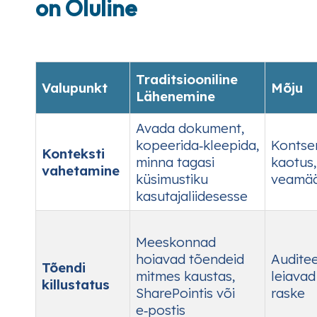
on Oluline
Traditsiooniline
Valupunkt
Mõju
Lähenemine
Avada dokument,
kopeerida‑kleepida,
Kontsen
Konteksti
minna tagasi
kaotus
vahetamine
küsimustiku
veamä
kasutajaliidesesse
Meeskonnad
hoiavad tõendeid
Auditee
Tõendi
mitmes kaustas,
leiavad
killustatus
SharePointis või
raske
e‑postis