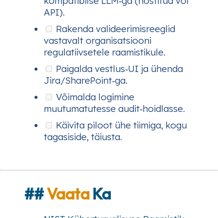
kompatibilse LLM‑ga (hostitud või
API).
Rakenda valideerimisreeglid
vastavalt organisatsiooni
regulatiivsetele raamistikule.
Paigalda vestlus‑UI ja ühenda
Jira/SharePoint‑ga.
Võimalda logimine
muutumatutesse audit‑hoidlasse.
Käivita piloot ühe tiimiga, kogu
tagasiside, täiusta.
##
Vaata
Ka