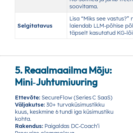
soovitama.
Lisa “Miks see vastus?” 
Selgitatavus
laiendab LLM‑põhise põ
täpselt kasutatud KG‑lõi
5. Reaalmaailma Mõju:
Mini‑Juhtumiuuring
Ettevõte:
SecureFlow (Series C SaaS)
Väljakutse:
30+ turvaküsimustikku
kuus, keskmine 6 tundi iga küsimustiku
kohta.
Rakendus:
Paigaldas DC‑Coach’i
Procurize olemasoleva