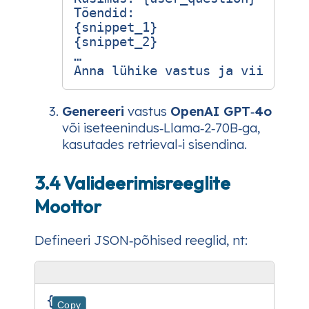
Tõendid:

{snippet_1}

{snippet_2}

…

Genereeri
vastus
OpenAI GPT‑4o
või iseteenindus‑Llama‑2‑70B‑ga,
kasutades retrieval‑i sisendina.
3.4 Valideerimisreeglite
Moottor
Defineeri JSON‑põhised reeglid, nt:
{
Copy