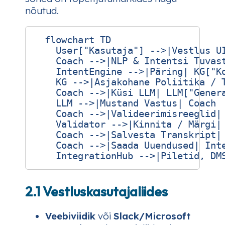
nõutud.
  flowchart TD

    User["Kasutaja"] -->|Vestlus UI
    Coach -->|NLP & Intentsi Tuvast
    IntentEngine -->|Päring| KG["Ko
    KG -->|Asjakohane Poliitika / T
    Coach -->|Küsi LLM| LLM["Genera
    LLM -->|Mustand Vastus| Coach

    Coach -->|Valideerimisreeglid| 
    Validator -->|Kinnita / Märgi| 
    Coach -->|Salvesta Transkript| 
    Coach -->|Saada Uuendused| Inte
2.1 Vestluskasutajaliides
Veebiviidik
või
Slack/Microsoft