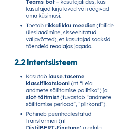
Teams bot
– kasutajaliides, kus
kasutajad kirjutavad või räägivad
oma küsimusi.
Toetab
rikkalikku meediat
(failide
üleslaadimine, sisseehitatud
väljavõtted), et kasutajad saaksid
tõendeid reaalajas jagada.
2.2 Intentsüsteem
Kasutab
lause‑taseme
klassifikatsiooni
(nt “Leia
andmete säilitamise poliitika”) ja
slot‑täitmist
(tuvastab “andmete
säilitamise periood”, “piirkond”).
Põhineb peenhäälestatud
transformeri (nt
DistilBERT‑Finetune
) madala