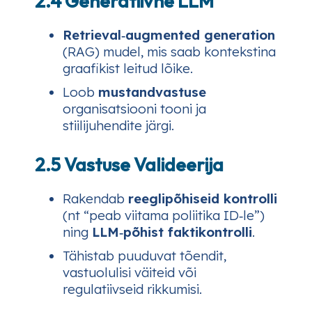
2.4 Generatiivne LLM
Retrieval‑augmented generation
(RAG) mudel, mis saab kontekstina
graafikist leitud lõike.
Loob
mustandvastuse
organisatsiooni tooni ja
stiilijuhendite järgi.
2.5 Vastuse Valideerija
Rakendab
reeglipõhiseid kontrolli
(nt “peab viitama poliitika ID‑le”)
ning
LLM‑põhist faktikontrolli
.
Tähistab puuduvat tõendit,
vastuolulisi väiteid või
regulatiivseid rikkumisi.