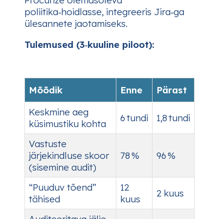
poliitika‑hoidlasse, integreeris Jira‑ga
ülesannete jaotamiseks.
Tulemused (3‑kuuline piloot):
Mõõdik
Enne
Pärast
Keskmine aeg
6 tundi
1,8 tundi
küsimustiku kohta
Vastuste
järjekindluse skoor
78 %
96 %
(sisemine audit)
“Puuduv tõend”
12
2 kuus
tähised
kuus
Auditeeritava jälje