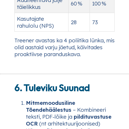
60 %
100 %
täielikkus
Kasutajate
28
73
rahulolu (NPS)
Treener avastas ka 4 poliitika lünka, mis
olid aastaid varju jäetud, käivitades
proaktiivse paranduskava.
6. Tuleviku Suunad
Mitmemoodusiline
Tõendehäälestus
– Kombineeri
teksti, PDF‑lõike ja
pildituvastuse
OCR
(nt arhitektuurijoonised)