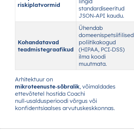
lingid
riskiplatvormid
standardiseeritud
JSON‑API kaudu.
Ühendab
domeenispetsiifilised
Kohandatavad
poliitikakogud
teadmistegraafikud
(HIPAA, PCI‑DSS)
ilma koodi
muutmata.
Arhitektuur on
mikroteenuste‑sõbralik
, võimaldades
ettevõtetel hostida Coachi
null‑usaldusperioodi võrgus või
konfidentsiaalses arvutuskeskkonnas.