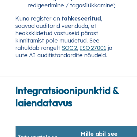
redigeerimine / tagasilükkamine)
Kuna register on
tahkeseeritud
,
saavad auditorid veenduda, et
heakskiidetud vastuseid pärast
kinnitamist pole muudetud. See
rahuldab rangelt
SOC 2
,
ISO 27001
ja
uute AI‑auditistandardite nõudeid.
Integratsioonipunktid &
laiendatavus
Mille abil see