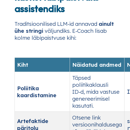
assistendiks
Traditsioonilised LLM‑id annavad
ainult
ühe stringi
väljundiks. E‑Coach lisab
kolme läbipaistvuse kihi:
Kiht
Näidatud andmed
N
Täpsed
poliitikaklausli
Poliitika
ID‑d, mida vastuse
I
kaardistamine
genereerimisel
kasutati.
Otsene link
Artefaktide
s
versioonihaldusega
päritolu
r