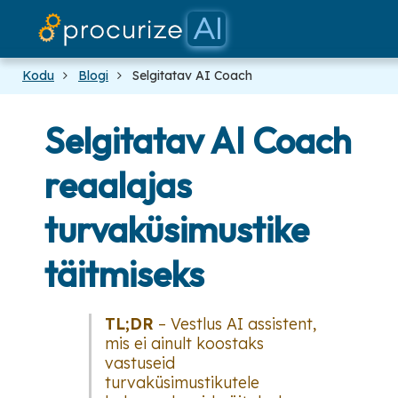
Meie partner
dokumendi
Platvorm
Hinnakiri
blogi
Kodu
Blogi
Selgitatav AI Coach
Selgitatav AI Coach
reaalajas
turvaküsimustike
täitmiseks
TL;DR
– Vestlus AI assistent,
mis ei ainult koostaks
vastuseid
turvaküsimustikutele