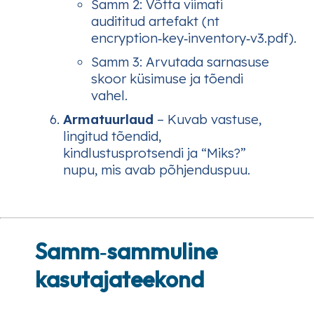
Samm 2
: Võtta viimati
audititud artefakt (nt
encryption‑key‑inventory‑v3.pdf).
Samm 3
: Arvutada sarnasuse
skoor küsimuse ja tõendi
vahel.
Armatuurlaud
– Kuvab vastuse,
lingitud tõendid,
kindlustusprotsendi ja “Miks?”
nupu, mis avab põhjenduspuu.
Samm‑sammuline
kasutajateekond