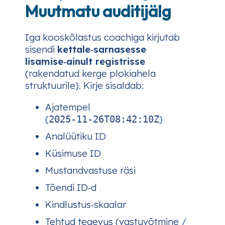
Muutmatu auditijälg
Iga kooskõlastus coachiga kirjutab
sisendi
kettale‑sarnasesse
lisamise‑ainult registrisse
(rakendatud kerge plokiahela
struktuurile). Kirje sisaldab:
Ajatempel
(
)
2025‑11‑26T08:42:10Z
Analüütiku ID
Küsimuse ID
Mustandvastuse räsi
Tõendi ID‑d
Kindlustus‑skaalar
Tehtud tegevus (vastuvõtmine /