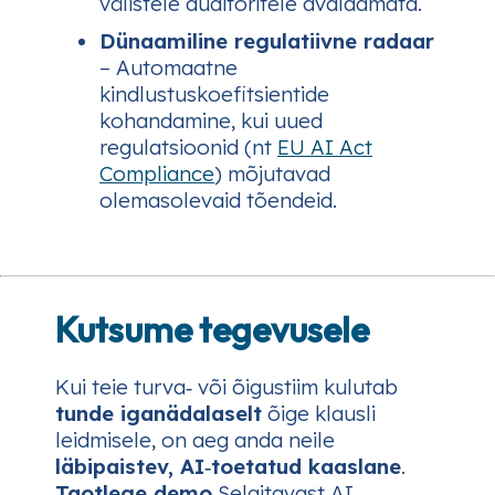
välistele auditoritele avaldamata.
Dünaamiline regulatiivne radaar
– Automaatne
kindlustuskoefitsientide
kohandamine, kui uued
regulatsioonid (nt
EU AI Act
Compliance
) mõjutavad
olemasolevaid tõendeid.
Kutsume tegevusele
Kui teie turva‑ või õigustiim kulutab
tunde iganädalaselt
õige klausli
leidmisele, on aeg anda neile
läbipaistev, AI‑toetatud kaaslane
.
Taotlege demo
Selgitavast AI