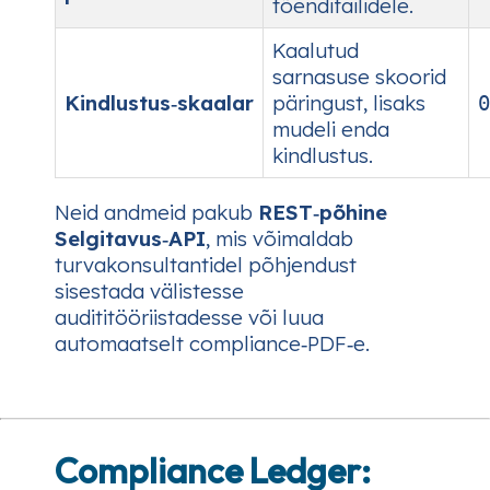
tõendifailidele.
Kaalutud
sarnasuse skoorid
Kindlustus‑skaalar
päringust, lisaks
0
mudeli enda
kindlustus.
Neid andmeid pakub
REST‑põhine
Selgitavus‑API
, mis võimaldab
turvakonsultantidel põhjendust
sisestada välistesse
audititööriistadesse või luua
automaatselt compliance‑PDF‑e.
Compliance Ledger: