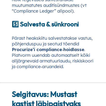
muutumatutes auditisündmustes (vt
“Compliance Ledger” allpool).
5️⃣ Salvesta & sünkrooni
Pärast heakskiitu salvestatakse vastus,
põhjenduspuu ja seotud tõendid
Procurize’i compliance‑hoidlasse
.
Platvorm uuendab automaatselt kõiki
alljärgnevaid armatuurlaudu, riskiskoori
ja compliance‑aruandeid.
Selgitavus: Mustast
kastist läbipaistvaks