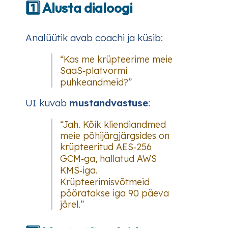
1️⃣ Alusta dialoogi
Analüütik avab coachi ja küsib:
“Kas me krüpteerime meie
SaaS‑platvormi
puhkeandmeid?”
UI kuvab
mustandvastuse
:
“Jah. Kõik kliendiandmed
meie põhijärgjärgsides on
krüpteeritud AES‑256
GCM‑ga, hallatud AWS
KMS‑iga.
Krüpteerimisvõtmeid
pööratakse iga 90 päeva
järel.”