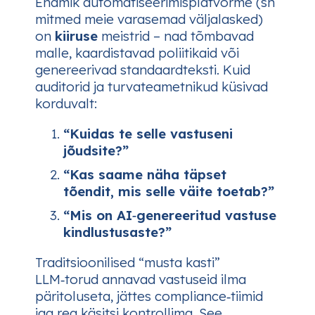
Enamik automatiseerimisplatvorme (sh
mitmed meie varasemad väljalasked)
on
kiiruse
meistrid – nad tõmbavad
malle, kaardistavad poliitikaid või
genereerivad standaardteksti. Kuid
auditorid ja turvateametnikud küsivad
korduvalt:
“Kuidas te selle vastuseni
jõudsite?”
“Kas saame näha täpset
tõendit, mis selle väite toetab?”
“Mis on AI‑genereeritud vastuse
kindlustusaste?”
Traditsioonilised “musta kasti”
LLM‑torud annavad vastuseid ilma
päritoluseta, jättes compliance‑tiimid
iga rea käsitsi kontrollima. See