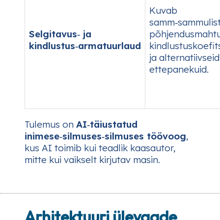
Kuvab
samm‑sammulis
Selgitavus‑ ja
põhjendusmahtu
kindlustus‑armatuurlaud
kindlustuskoefit
ja alternatiivseid
ettepanekuid.
Tulemus on
AI‑täiustatud
inimese‑silmuses‑silmuses töövoog
,
kus AI toimib kui teadlik kaasautor,
mitte kui vaikselt kirjutav masin.
Arhitektuuri ülevaade