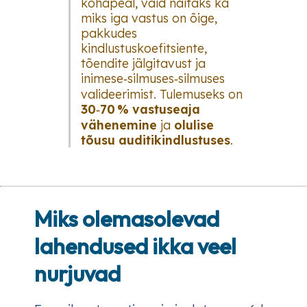
kohapeal, vaid näitaks ka
miks
iga vastus on õige,
pakkudes
kindlustuskoefitsiente,
tõendite jälgitavust ja
inimese‑silmuses‑silmuses
valideerimist. Tulemuseks on
30‑70 % vastuseaja
vähenemine
ja
olulise
tõusu auditikindlustuses
.
Miks olemasolevad
lahendused ikka veel
nurjuvad