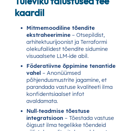
Tuleviku täiustused tee
kaardil
Mitmemoodiline tõendite
ekstraheerimine
– Otsepildist,
arhitektuurijoonist ja Terraformi
olekufailidest tõendite sidumine
visuaalsete LLM‑ide abil.
Föderatiivne õppimine tenantide
vahel
– Anonüümsed
põhjendusmustrite jagamine, et
parandada vastuse kvaliteeti ilma
konfidentsiaalset infot
avaldamata.
Null‑teadmise tõestuse
integratsioon
– Tõestada vastuse
õigsust ilma tegelikke tõendeid