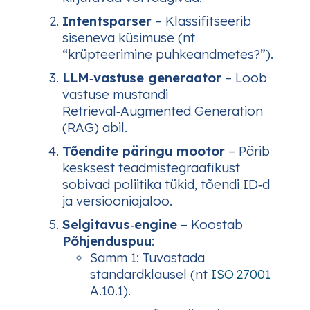
Intentsparser
– Klassifitseerib
siseneva küsimuse (nt
“krüpteerimine puhkeandmetes?”).
LLM‑vastuse generaator
– Loob
vastuse mustandi
Retrieval‑Augmented Generation
(RAG) abil.
Tõendite päringu mootor
– Pärib
kesksest teadmistegraafikust
sobivad poliitika tükid, tõendi ID‑d
ja versiooniajaloo.
Selgitavus‑engine
– Koostab
Põhjenduspuu
:
Samm 1
: Tuvastada
standardklausel (nt
ISO 27001
A.10.1).