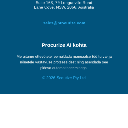
Suite 163, 79 Longueville Road
Lane Cove, NSW, 2066, Australia
sales@procurize.com
Procurize AI kohta
Me aitame ettevõtetel eemaldada manuaalse töö turva- ja
nõuetele vastavuse protsessidest ning asendada see
pideva automatiseerimisega.
© 2026 Scoutize Pty Ltd