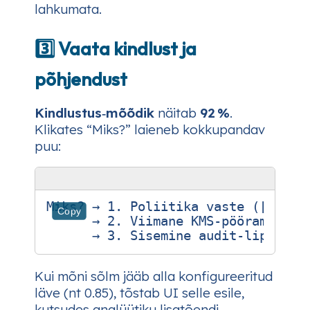
lahkumata.
3️⃣ Vaata kindlust ja
põhjendust
Kindlustus‑mõõdik
näitab
92 %
.
Klikates “Miks?” laieneb kokkupandav
puu:
Miks? → 1. Poliitika vaste ([ISO 2
Copy
      → 2. Viimane KMS‑pööramise lo
Kui mõni sõlm jääb alla konfigureeritud
läve (nt 0.85), tõstab UI selle esile,
kutsudes analüütiku lisatõendi