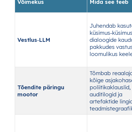
Võimekus
Mida see teeb
Juhendab kasut
küsimus‑küsimu
Vestlus‑LLM
dialoogide kaud
pakkudes vastu
loomulikus keele
Tõmbab reaalaj
kõige asjakoha
Tõendite päringu
poliitikaklauslid,
mootor
auditilogid ja
artefaktide lingi
teadmistegraafik