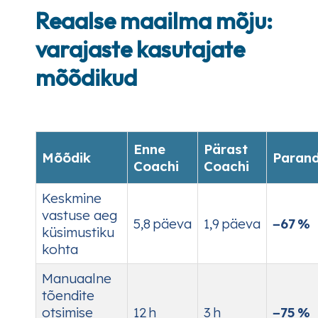
Reaalse maailma mõju:
varajaste kasutajate
mõõdikud
Enne
Pärast
Mõõdik
Paran
Coachi
Coachi
Keskmine
vastuse aeg
5,8 päeva
1,9 päeva
−67 %
küsimustiku
kohta
Manuaalne
tõendite
otsimise
12 h
3 h
−75 %