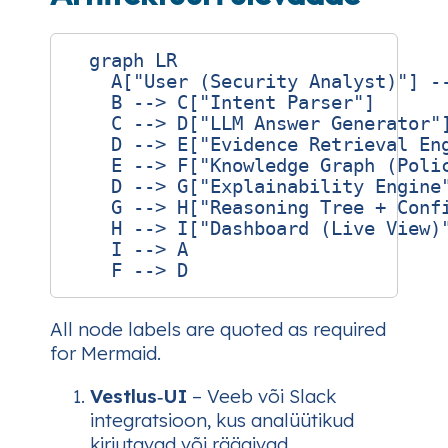
  graph LR

    A["User (Security Analyst)"] --
    B --> C["Intent Parser"]

    C --> D["LLM Answer Generator"]
    D --> E["Evidence Retrieval Eng
    E --> F["Knowledge Graph (Polic
    D --> G["Explainability Engine"
    G --> H["Reasoning Tree + Confi
    H --> I["Dashboard (Live View)"
    I --> A

All node labels are quoted as required
for Mermaid.
Vestlus‑UI
– Veeb või Slack
integratsioon, kus analüütikud
kirjutavad või räägivad.