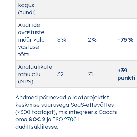
kogus
(tundi)
Auditide
avastuste
määr vale
8 %
2 %
−75 %
vastuse
tõttu
Analüütikute
+39
rahulolu
32
71
punkti
(NPS)
Andmed pärinevad pilootprojektist
keskmise suurusega SaaS‑ettevõttes
(≈300 töötajat), mis integreeris Coachi
oma
SOC 2
ja
ISO 27001
audittsüklitesse.