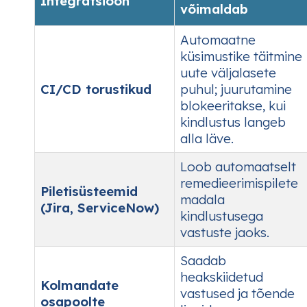
Integratsioon
võimaldab
Automaatne
küsimustike täitmine
uute väljalasete
CI/CD torustikud
puhul; juurutamine
blokeeritakse, kui
kindlustus langeb
alla läve.
Loob automaatselt
remedieerimispilete
Piletisüsteemid
madala
(Jira, ServiceNow)
kindlustusega
vastuste jaoks.
Saadab
heakskiidetud
Kolmandate
vastused ja tõende
osapoolte