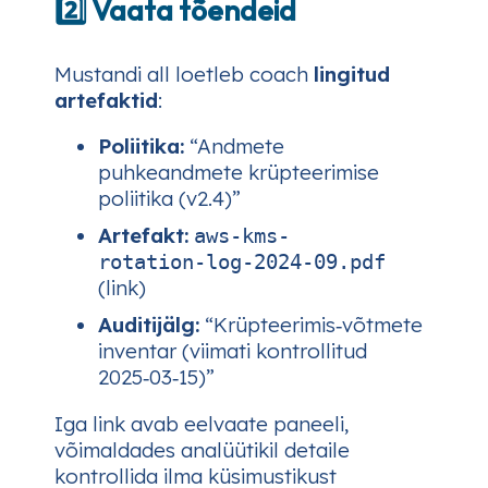
2️⃣ Vaata tõendeid
Mustandi all loetleb coach
lingitud
artefaktid
:
Poliitika:
“Andmete
puhkeandmete krüpteerimise
poliitika (v2.4)”
Artefakt:
aws-kms-
rotation‑log‑2024-09.pdf
(link)
Auditijälg:
“Krüpteerimis‑võtmete
inventar (viimati kontrollitud
2025‑03‑15)”
Iga link avab eelvaate paneeli,
võimaldades analüütikil detaile
kontrollida ilma küsimustikust