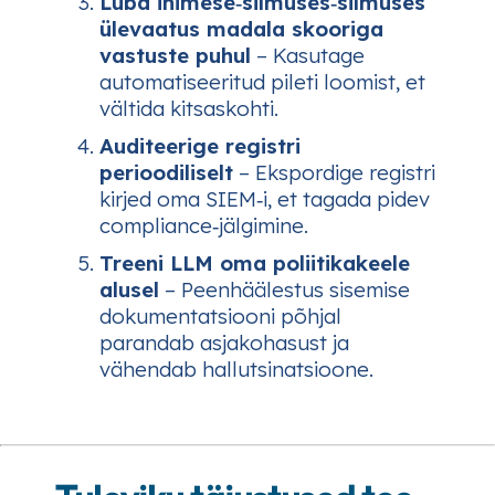
Luba inimese‑silmuses‑silmuses
ülevaatus madala skooriga
vastuste puhul
– Kasutage
automatiseeritud pileti loomist, et
vältida kitsaskohti.
Auditeerige registri
perioodiliselt
– Ekspordige registri
kirjed oma SIEM‑i, et tagada pidev
compliance‑jälgimine.
Treeni LLM oma poliitikakeele
alusel
– Peenhäälestus sisemise
dokumentatsiooni põhjal
parandab asjakohasust ja
vähendab hallutsinatsioone.