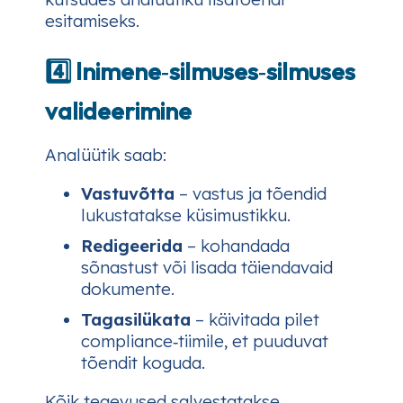
esitamiseks.
4️⃣ Inimene‑silmuses‑silmuses
valideerimine
Analüütik saab:
Vastuvõtta
– vastus ja tõendid
lukustatakse küsimustikku.
Redigeerida
– kohandada
sõnastust või lisada täiendavaid
dokumente.
Tagasilükata
– käivitada pilet
compliance‑tiimile, et puuduvat
tõendit koguda.
Kõik tegevused salvestatakse