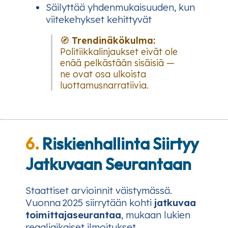
Säilyttää yhdenmukaisuuden, kun
viitekehykset kehittyvät
🧭
Trendinäkökulma:
Politiikkalinjaukset eivät ole
enää pelkästään sisäisiä —
ne ovat osa ulkoista
luottamusnarratiivia.
6.
Riskienhallinta Siirtyy
Jatkuvaan Seurantaan
Staattiset arvioinnit väistymässä.
Vuonna 2025 siirrytään kohti
jatkuvaa
toimittajaseurantaa
, mukaan lukien
reaaliaikaiset ilmoitukset