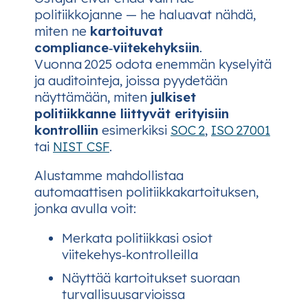
politiikkojanne — he haluavat nähdä,
miten ne
kartoituvat
compliance‑viitekehyksiin
.
Vuonna 2025 odota enemmän kyselyitä
ja auditointeja, joissa pyydetään
näyttämään, miten
julkiset
politiikkanne liittyvät erityisiin
kontrolliin
esimerkiksi
SOC 2
,
ISO 27001
tai
NIST CSF
.
Alustamme mahdollistaa
automaattisen politiikkakartoituksen,
jonka avulla voit:
Merkata politiikkasi osiot
viitekehys‑kontrolleilla
Näyttää kartoitukset suoraan
turvallisuusarvioissa