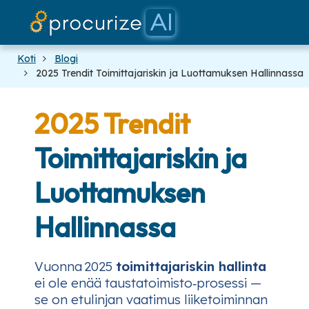
Kumppanimme
dokumentit
Hinnoittelu
Alusta
blogi
Koti
Blogi
2025 Trendit Toimittajariskin ja Luottamuksen Hallinnassa
2025 Trendit
Toimittajariskin ja
Luottamuksen
Hallinnassa
Vuonna 2025
toimittajariskin hallinta
ei ole enää taustatoimisto‑prosessi —
se on etulinjan vaatimus liiketoiminnan