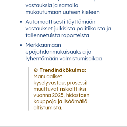
vastauksia ja samalla
mukautumaan uuteen kieleen
Automaattisesti täyttämään
vastaukset julkisista politiikoista ja
tallennetuista raporteista
Merkkaamaan
epäjohdonmukaisuuksia ja
lyhentämään valmistumisaikaa
⚙️
Trendinäkökulma:
Manuaaliset
kyselyvastausprosessit
muuttuvat riskialttiiksi
vuonna 2025, hidastaen
kauppoja ja lisäämällä
altistumista.