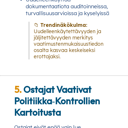
dokumentaatiota auditoinneissa,
turvallisuusarvioissa ja kyselyissä
📁
Trendinäkökulma:
Uudelleenkäytettävyyden ja
jäljitettävyyden merkitys
vaatimustenmukaisuustiedon
osalta kasvaa keskeiseksi
erottajaksi.
5.
Ostajat Vaativat
Politiikka‑Kontrollien
Kartoitusta
Ostajat eivät enää vain lue