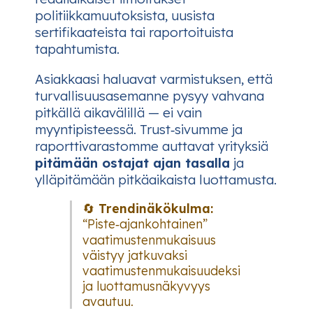
politiikkamuutoksista, uusista
sertifikaateista tai raportoituista
tapahtumista.
Asiakkaasi haluavat varmistuksen, että
turvallisuusasemanne pysyy vahvana
pitkällä aikavälillä — ei vain
myyntipisteessä. Trust‑sivumme ja
raporttivarastomme auttavat yrityksiä
pitämään ostajat ajan tasalla
ja
ylläpitämään pitkäaikaista luottamusta.
🔄
Trendinäkökulma:
“Piste‑ajankohtainen”
vaatimustenmukaisuus
väistyy jatkuvaksi
vaatimustenmukaisuudeksi
ja luottamusnäkyvyys
avautuu.