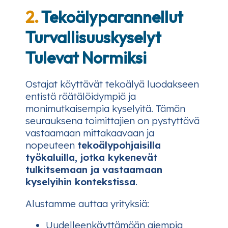
2.
Tekoälyparannellut
Turvallisuuskyselyt
Tulevat Normiksi
Ostajat käyttävät tekoälyä luodakseen
entistä räätälöidympiä ja
monimutkaisempia kyselyitä. Tämän
seurauksena toimittajien on pystyttävä
vastaamaan mittakaavaan ja
nopeuteen
tekoälypohjaisilla
työkaluilla, jotka kykenevät
tulkitsemaan ja vastaamaan
kyselyihin kontekstissa
.
Alustamme auttaa yrityksiä:
Uudelleenkäyttämään aiempia