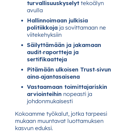
turvallisuuskyselyt
tekoälyn
avulla
Hallinnoimaan julkisia
politiikkoja
ja sovittamaan ne
viitekehyksiin
Säilyttämään ja jakamaan
audit‑raportteja ja
sertifikaatteja
Pitämään ulkoisen Trust‑sivun
aina‑ajantasaisena
Vastaamaan toimittajariskin
arviointeihin
nopeasti ja
johdonmukaisesti
Kokoamme työkalut, jotka tarpeesi
mukaan muuntavat luottamuksen
kasvun eduksi.