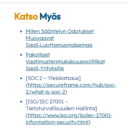
Katso
Myös
Miten Sääntelyn Odotukset
Muovaavat
SaaS‑Luottamusmaisemaa
Pakolliset
Vaatimustenmukaisuuspolitiikat
SaaS‑Yrityksille
[SOC 2 – Yleiskatsaus]
(
https://secureframe.com/hub/soc-
2/what-is-soc-2
)
[ISO/IEC 27001 –
Tietoturvallisuuden Hallinta]
(
https://www.iso.org/isoiec-27001-
information-security.html
)