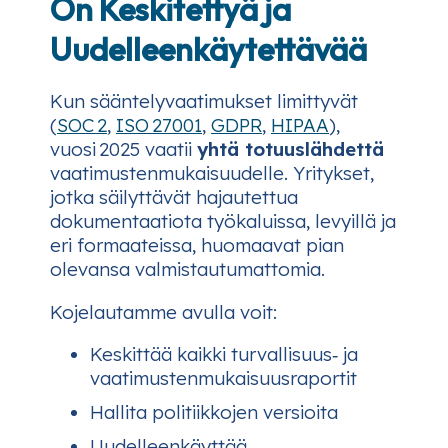
On Keskitettyä ja
Uudelleenkäytettävää
Kun sääntelyvaatimukset limittyvät
(
SOC 2
,
ISO 27001
,
GDPR
,
HIPAA
),
vuosi 2025 vaatii
yhtä totuuslähdettä
vaatimustenmukaisuudelle. Yritykset,
jotka säilyttävät hajautettua
dokumentaatiota työkaluissa, levyillä ja
eri formaateissa, huomaavat pian
olevansa valmistautumattomia.
Kojelautamme avulla voit:
Keskittää kaikki turvallisuus‑ ja
vaatimustenmukaisuusraportit
Hallita politiikkojen versioita
Uudelleenkäyttää