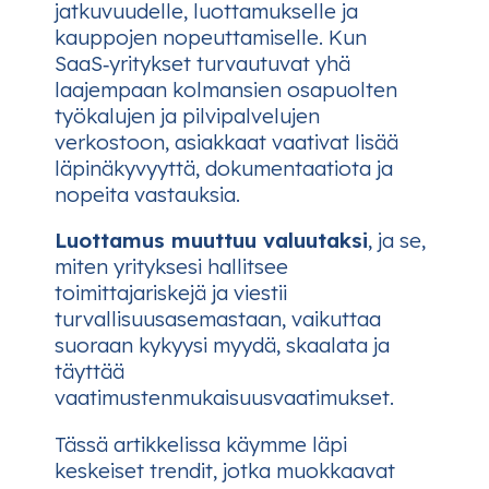
jatkuvuudelle, luottamukselle ja
kauppojen nopeuttamiselle. Kun
SaaS‑yritykset turvautuvat yhä
laajempaan kolmansien osapuolten
työkalujen ja pilvipalvelujen
verkostoon, asiakkaat vaativat lisää
läpinäkyvyyttä, dokumentaatiota ja
nopeita vastauksia.
Luottamus muuttuu valuutaksi
, ja se,
miten yrityksesi hallitsee
toimittajariskejä ja viestii
turvallisuusasemastaan, vaikuttaa
suoraan kykyysi myydä, skaalata ja
täyttää
vaatimustenmukaisuusvaatimukset.
Tässä artikkelissa käymme läpi
keskeiset trendit, jotka muokkaavat