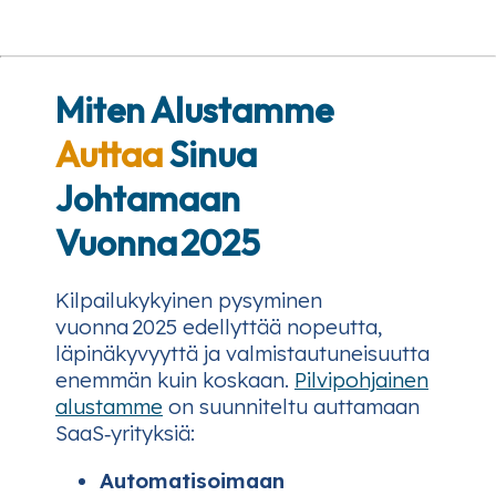
Miten Alustamme
Auttaa
Sinua
Johtamaan
Vuonna 2025
Kilpailukykyinen pysyminen
vuonna 2025 edellyttää nopeutta,
läpinäkyvyyttä ja valmistautuneisuutta
enemmän kuin koskaan.
Pilvipohjainen
alustamme
on suunniteltu auttamaan
SaaS‑yrityksiä:
Automatisoimaan