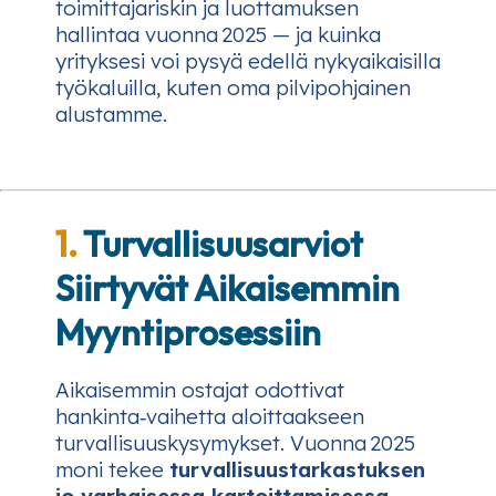
toimittajariskin ja luottamuksen
hallintaa vuonna 2025 — ja kuinka
yrityksesi voi pysyä edellä nykyaikaisilla
työkaluilla, kuten oma pilvipohjainen
alustamme.
1.
Turvallisuusarviot
Siirtyvät Aikaisemmin
Myyntiprosessiin
Aikaisemmin ostajat odottivat
hankinta‑vaihetta aloittaakseen
turvallisuuskysymykset. Vuonna 2025
moni tekee
turvallisuustarkastuksen
jo varhaisessa kartoittamisessa
—