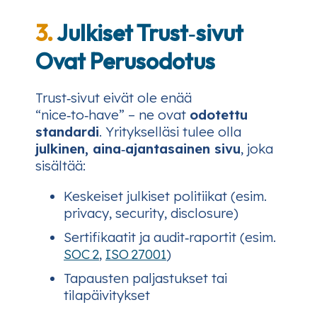
3.
Julkiset Trust‑sivut
Ovat Perusodotus
Trust‑sivut eivät ole enää
“nice‑to‑have” – ne ovat
odotettu
standardi
. Yritykselläsi tulee olla
julkinen, aina‑ajantasainen sivu
, joka
sisältää:
Keskeiset julkiset politiikat (esim.
privacy, security, disclosure)
Sertifikaatit ja audit‑raportit (esim.
SOC 2
,
ISO 27001
)
Tapausten paljastukset tai
tilapäivitykset