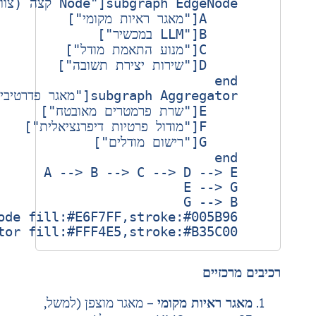
ם
יות מקומי
– מאגר מוצפן (למשל,