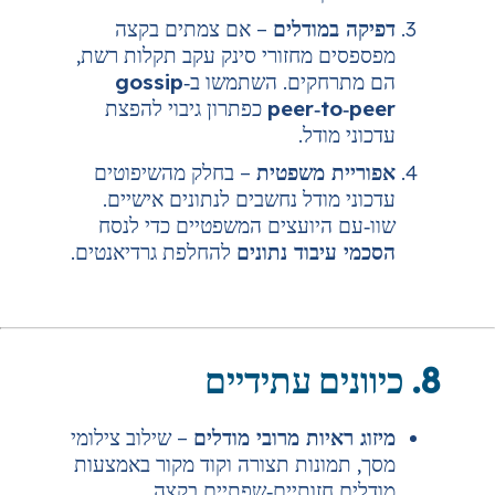
מודלים
– אם צמתים בקצה
 מחזורי סינק עקב תקלות רשת,
קים. השתמשו ב‑
gossip
peer‑t
כפתרון גיבוי להפצת
ודל.
 משפטית
– בחלק מהשיפוטים
ודל נחשבים לנתונים אישיים.
היועצים המשפטיים כדי לנסח
בוד נתונים
להחלפת גרדיאנטים.
יות מרובי מודלים
– שילוב צילומי
ונות תצורה וקוד מקור באמצעות
חזותיים‑שפתיים בקצה.