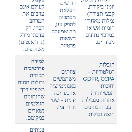
דורשים
לעולם אינם
העלאת
עוזבים את
מסמכים
י
המרחב
לספק ענן,
הפיזי. רק
מה שמעלה
ם
עדכוני מודל
חששות
(גרדיאנטים)
פרטיות.
משותפים.
למידה
פדרטיבית
צוותים
מכבדת
G
משתמשים
גבולות תחום
באנונימיזציה
משפטי בכך
או בעריכה
שהנתונים
ות
ידנית – שגוי
הגולמיים
ם
וגרור זמן.
נשארים
במקומם.
צמתים