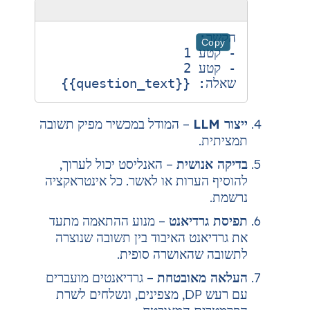
C
question_te}}
– המודל במכשיר מפיק תשובה
.
נושית
– האנליסט יכול לערוך,
הערות או לאשר. כל אינטראקציה
רדיאנט
– מנוע ההתאמה מתעד
אנט האיבוד בין תשובה שנוצרה
שהאושרה סופית.
מאובטחת
– גרדיאנטים מועברים
עם רעש DP, מצפינים, ונשלחים לשרת