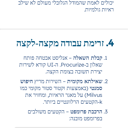
שהמודל הגלובלי מעולם לא שילב
שאלה
– אנליסט אבטחה פותח
שאלון ב‑Procurize. ה‑UI קורא לשירות
שובה בצומת הקצה.
מקומית
– השירות מריץ
חיפוש
אמצעות וקטור סטור מקומי כמו
Milvu) על מאגר הראיות, ומחזיר את
רומפט
– הקטעים משולבים
 מובנה: