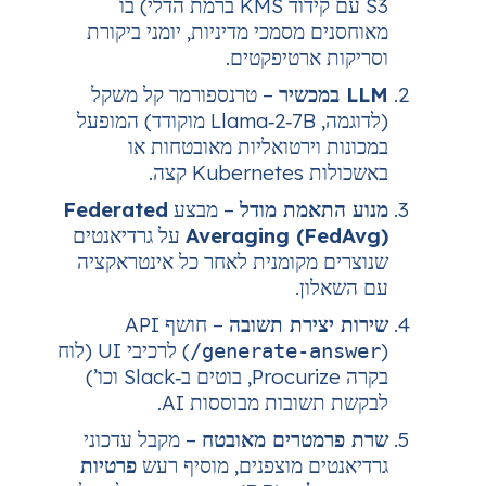
S3 עם קידוד KMS ברמת הדלי) בו
 מסמכי מדיניות, יומני ביקורת
 ארטיפקטים.
– טרנספורמר קל משקל
(לדוגמה, Llama‑2‑7B מוקודד) המופעל
וירטואליות מאובטחות או
K קצה.
אמת מודל
– מבצע
Federated
Averaging (F
על גרדיאנטים
 מקומנית לאחר כל אינטראקציה
ון.
צירת תשובה
– חושף API
(
) לרכיבי UI (לוח
/generate-a
בקרה Procurize, בוטים ב‑Slack וכו’)
ובות מבוססות AI.
מטרים מאובטח
– מקבל עדכוני
ים מוצפנים, מוסיף רעש
פרטיות