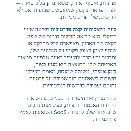
ף ראיות, ומשא ומתן על גרסאות —
 בקבוק שמחוסמים שבועות, אם לא
זרים מכירות.
ת קצה פדרטיבית
מציעה שינוי
מביאה מודלים חזקים של שפה
ון, מאפשרת לכל מחלקה או
פן מקומי על הנתונים שלו,
לי להעביר ראיות גולמיות ממאגר
 התוצאה היא
מנוע בטוח,
משותף
שמנסח, מאמת ומעדכן
נים תוך שמירה על פרטיות
 בדרישות רגולטוריות.
היסודות הטכניים, נדגיש את
ה והציות, ונציג מפת דרכים
שלב‑אחר‑שלב לחברות SaaS השואפות לאמץ