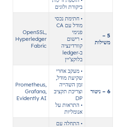
• הוספת זרימת
ביקורת ולוגים
• חתימת נכסי
מודל עם CA
פנימי
OpenSSL,
• רישום
Hyperledger
קוורדינציה
Fabric
ב‑ledger
בלוקצ’יין
• מעקב אחרי
שקיעת מודל,
זמן השהייה
Prometheus,
וצריכת תקציב
Grafana,
Evidently AI
DP
• התראות על
אנומליות
• התחלה עם