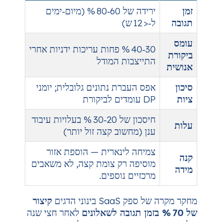
ירידה של 60‑80 % (מיום‑ימים
1 ש)
30‑40 % פחות עריכות ידניות אחרי
ייצבות המודל
ס העברת נתונים גלובלית; יומני
 לביקורת
חיסכון של 20‑30 % בעלויות עיבוד
ן (מחשוב קצה זול יותר)
יחה לינארית — הוספת אזור
סיפה רק צומת קצה, לא משאבים
כזיים נוספים.
בינוני הדגים
קיצור
לאחר חצי שנה