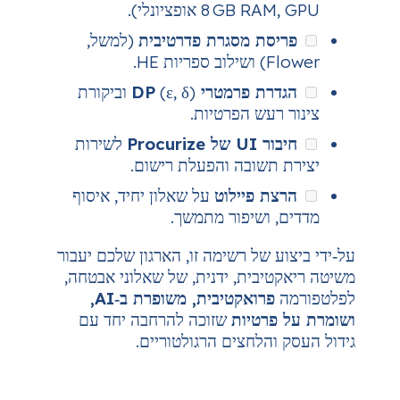
GB אופציונלי).
ת מסגרת פדרטיבית
(למשל,
.
 פרמטרי DP
(ε, δ) וביקורת
ש הפרטיות.
Procur
לשירות
שובה והפעלת רישום.
 פיילוט
על שאלון יחיד, איסוף
ושיפור מתמשך.
של רשימה זו, הארגון שלכם יעבור
בית, ידנית, של שאלוני אבטחה,
פרואקטיבית, משופרת ב‑AI,
טיות
שזוכה להרחבה יחד עם
לחצים הרגולטוריים.