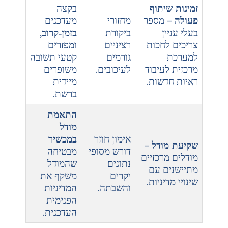
בקצה
ר
מחזורי
מעדכנים
ביקורת
בזמן‑קרוב
,
ת
רציניים
ומפזרים
גורמים
קטעי תשובה
וד
לעיכובים.
משופרים
.
מיידית
ברשת.
התאמת
מודל
אימון חוזר
במכשיר
–
דורש מסופי
מבטיחה
יים
נתונים
שהמודל
ם
יקרים
משקף את
.
והשבתה.
המדיניות
הפנימית
העדכנית.