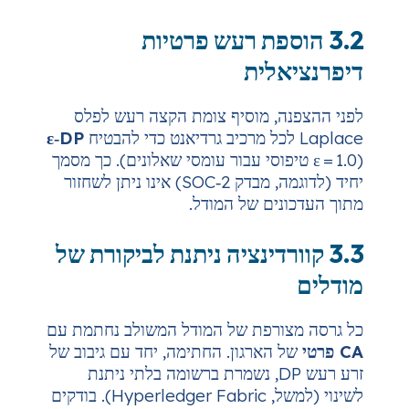
ספת רעש פרטיות
ית
 מוסיף צומת הקצה רעש לפלס
ε‑DP
ε טיפוסי עבור עומסי שאלונים). כך מסמך
יחיד (לדוגמה, מבדק SOC‑2) אינו ניתן לשחזור
ם של המודל.
רדינציה ניתנת לביקורת של
רפת של המודל המשולב נחתמת עם
ארגון. החתימה, יחד עם גיבוב של
רע רעש DP, נשמרת ברשומה בלתי ניתנת
לשינוי (למשל, Hyperledger Fabric). בודקים