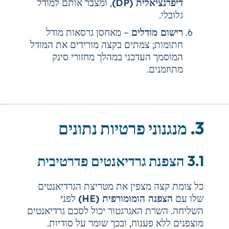
ית (DP)
, ומצבר אותם למודל
ודלים
– מאחסן גרסאות מודל
 צמתים בקצה מורידים את המודל
העדכני במהלך מחזורי סינק
.
מצפין את מטריצת הגרדיאנטים
הומומורפית (HE)
לפני
 האגרגטור יכול לסכם גרדיאנטים
ענוח, ובכך שומר על סודיות.