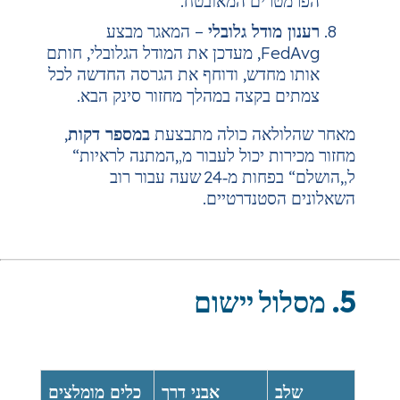
ם המאובטח.
דל גלובלי
– המאגר מבצע
FedAvg, מעדכן את המודל הגלובלי, חותם
דש, ודוחף את הגרסה החדשה לכל
קצה במהלך מחזור סינק הבא.
ה כולה מתבצעת
במספר דקות
,
 יכול לעבור מ„המתנה לראיות“
ל„הושלם“ בפחות מ‑24 שעה עבור רוב
נדרטיים.
אבני דרך
כלים מומלצים