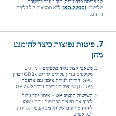
טיבית, תוך מעבר לביקורת
ISO‑2
ללא ממצאים של דליפת
ת נפוצות כיצד להימנע
צה בלתי מספקים
– מודלים
מקוקצים עדיין עלולים לדרוש > 8 GB זיכרון
אימון עם אדפטר
קציב DP
– אימון יתר עלול
ת תקציב הפרטיות מהר. יישמו
חוונים של תקציב
וקבעו תקרות ε
.