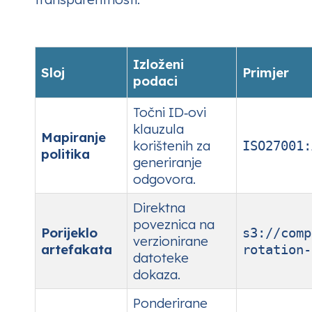
Izloženi
Sloj
Primjer
podaci
Točni ID‑ovi
klauzula
Mapiranje
korištenih za
ISO27001:
politika
generiranje
odgovora.
Direktna
poveznica na
Porijeklo
s3://comp
verzionirane
artefakata
rotation-
datoteke
dokaza.
Ponderirane