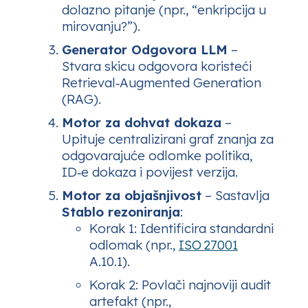
dolazno pitanje (npr., “enkripcija u
mirovanju?”).
Generator Odgovora LLM
–
Stvara skicu odgovora koristeći
Retrieval‑Augmented Generation
(RAG).
Motor za dohvat dokaza
–
Upituje centralizirani graf znanja za
odgovarajuće odlomke politika,
ID‑e dokaza i povijest verzija.
Motor za objašnjivost
– Sastavlja
Stablo rezoniranja
:
Korak 1
: Identificira standardni
odlomak (npr.,
ISO 27001
A.10.1).
Korak 2
: Povlači najnoviji audit
artefakt (npr.,