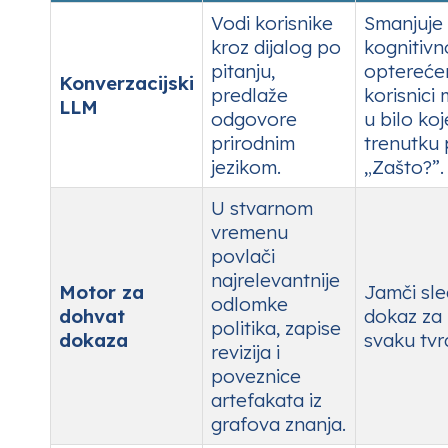
Vodi korisnike
Smanjuje
kroz dijalog po
kognitivn
pitanju,
opterećen
Konverzacijski
predlaže
korisnici
LLM
odgovore
u bilo ko
prirodnim
trenutku p
jezikom.
„Zašto?”.
U stvarnom
vremenu
povlači
najrelevantnije
Motor za
Jamči sled
odlomke
dohvat
dokaz za
politika, zapise
dokaza
svaku tvr
revizija i
poveznice
artefakata iz
grafova znanja.