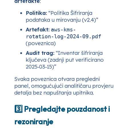
artefakte
:
Politika:
“Politika Šifriranja
podataka u mirovanju (v2.4)”
Artefakt:
aws-kms-
rotation‑log‑2024-09.pdf
(poveznica)
Audit trag:
“Inventar šifriranja
ključeva (zadnji put verificirano
2025‑03‑15)”
Svaka poveznica otvara pregledni
panel, omogućujući analitičaru provjeru
detalja bez napuštanja upitnika.
3️⃣ Pregledajte pouzdanost i
rezoniranje