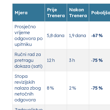
Prije
Nakon
Mjera
Poboljš
Trenera
Trenera
Prosječno
vrijeme
5,8 dana
1,9 dana
‑67 %
odgovora po
upitniku
Ručni rad za
pretragu
12 h
3 h
‑75 %
dokaza (sati)
Stopa
revizijskih
nalaza zbog
8 %
2 %
‑75 %
netočnih
odgovora
Zadovoljstvo