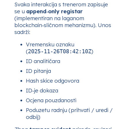
Svaka interakcija s trenerom zapisuje
se u
append‑only registar
(implementiran na laganom
blockchain‑sličnom mehanizmu). Unos
sadrži:
Vremensku oznaku
(
)
2025‑11‑26T08:42:10Z
ID analitičara
ID pitanja
Hash skice odgovora
ID‑je dokaza
Ocjena pouzdanosti
Poduzetu radnju (prihvati / uredi /
odbij)