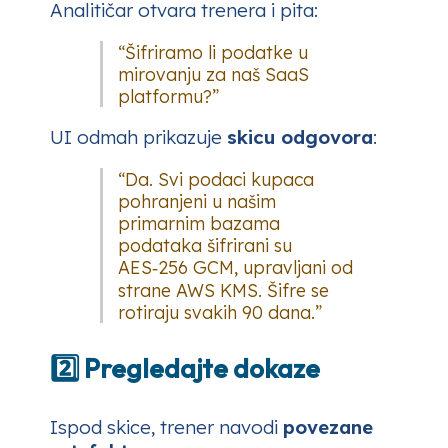
Analitičar otvara trenera i pita:
“Šifriramo li podatke u
mirovanju za naš SaaS
platformu?”
UI odmah prikazuje
skicu odgovora
:
“Da. Svi podaci kupaca
pohranjeni u našim
primarnim bazama
podataka šifrirani su
AES‑256 GCM, upravljani od
strane AWS KMS. Šifre se
rotiraju svakih 90 dana.”
2️⃣ Pregledajte dokaze
Ispod skice, trener navodi
povezane