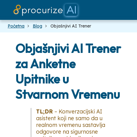
Naši part
Dokumen
platfor
Cijene
Blog
Početna
Blog
Objašnjivi AI Trener
Objašnjivi AI Trener
za Anketne
Upitnike u
Stvarnom Vremenu
TL;DR
– Konverzacijski AI
asistent koji ne samo da u
realnom vremenu sastavlja
odgovore na sigurnosne