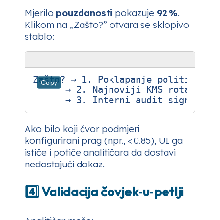
Mjerilo
pouzdanosti
pokazuje
92 %
.
Klikom na „Zašto?” otvara se sklopivo
stablo:
Zašto? → 1. Poklapanje politike ([
Copy
      → 2. Najnoviji KMS rotacijski
Ako bilo koji čvor podmjeri
konfigurirani prag (npr., < 0.85), UI ga
ističe i potiče analitičara da dostavi
nedostajući dokaz.
4️⃣ Validacija čovjek‑u‑petlji