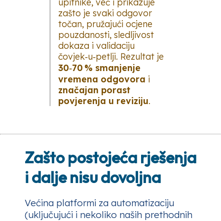
upitnike, već i prikazuje
zašto
je svaki odgovor
točan, pružajući ocjene
pouzdanosti, sledljivost
dokaza i validaciju
čovjek‑u‑petlji. Rezultat je
30‑70 % smanjenje
vremena odgovora
i
značajan porast
povjerenja u reviziju
.
Zašto postojeća rješenja
i dalje nisu dovoljna
Većina platformi za automatizaciju
(uključujući i nekoliko naših prethodnih