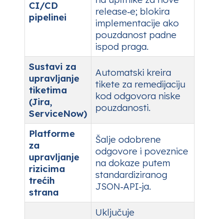
CI/CD
release‑e; blokira
pipelinei
implementacije ako
pouzdanost padne
ispod praga.
Sustavi za
Automatski kreira
upravljanje
tikete za remedijaciju
tiketima
kod odgovora niske
(Jira,
pouzdanosti.
ServiceNow)
Platforme
Šalje odobrene
za
odgovore i poveznice
upravljanje
na dokaze putem
rizicima
standardiziranog
trećih
JSON‑API‑ja.
strana
Uključuje