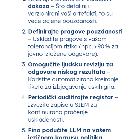
dokaza
– Što detaljniji i
verzionirani vaši artefakti, to su
veće ocjene pouzdanosti.
Definirajte pragove pouzdanosti
– Uskladite pragove s vašom
tolerancijom rizika (npr., > 90 % za
javno izložene odgovore).
Omogućite ljudsku reviziju za
odgovore niskog rezultata
–
Koristite automatizirano kreiranje
tiketa za izbjegavanje uskih grla.
Periodički auditirajte registar
–
Izvezite zapise u SIEM za
kontinuirano praćenje
usklađenosti.
Fino podučite LLM na vašem
jezičnom korpusu politika
–