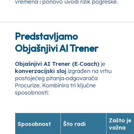
vremena i ponovo uvodi rizik pogreške.
Predstavljamo
Objašnjivi AI Trener
Objašnjivi AI Trener (E‑Coach)
je
konverzacijski sloj
izgrađen na vrhu
postojećeg pitanja‑odgovarača
Procurize. Kombinira tri ključne
sposobnosti:
Zašto je
Sposobnost
Što radi
važna