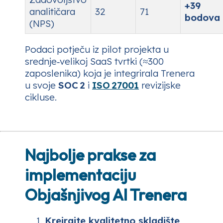
+39
analitičara
32
71
bodova
(NPS)
Podaci potječu iz pilot projekta u
srednje‑velikoj SaaS tvrtki (≈300
zaposlenika) koja je integrirala Trenera
u svoje
SOC 2
i
ISO 27001
revizijske
cikluse.
Najbolje prakse za
implementaciju
Objašnjivog AI Trenera
Kreirajte kvalitetno skladište