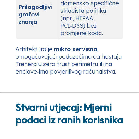
domensko‑specifične
Prilagodljivi
skladišta politika
grafovi
(npr., HIPAA,
znanja
PCI‑DSS) bez
promjene koda.
Arhitektura je
mikro‑servisna
,
omogućavajući poduzećima da hostaju
Trenera u zero‑trust perimetru ili na
enclave‑ima povjerljivog računalstva.
Stvarni utjecaj: Mjerni
podaci iz ranih korisnika