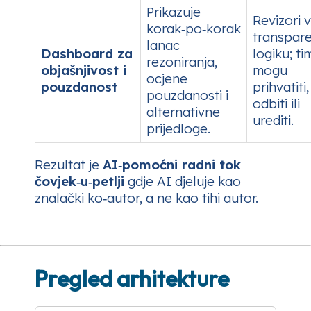
Prikazuje
Revizori 
korak‑po‑korak
transpar
lanac
Dashboard za
logiku; ti
rezoniranja,
objašnjivost i
mogu
ocjene
pouzdanost
prihvatiti,
pouzdanosti i
odbiti ili
alternativne
urediti.
prijedloge.
Rezultat je
AI‑pomoćni radni tok
čovjek‑u‑petlji
gdje AI djeluje kao
znalački ko‑autor, a ne kao tihi autor.
Pregled arhitekture