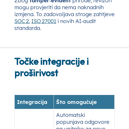
Zbog
tamper‑evident
prirode, revizori
mogu provjeriti da nema naknadnih
izmjena. To zadovoljava stroge zahtjeve
SOC 2
,
ISO 27001
i novih AI‑audit
standarda.
Točke integracije i
proširivost
Integracija
Što omogućuje
Automatski
popunjava odgovore
na upitnike za nove