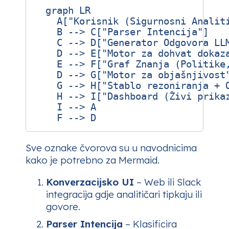
  graph LR

    A["Korisnik (Sigurnosni Analiti
    B --> C["Parser Intencija"]

    C --> D["Generator Odgovora LLM
    D --> E["Motor za dohvat dokaza
    E --> F["Graf Znanja (Politike,
    D --> G["Motor za objašnjivost"
    G --> H["Stablo rezoniranja + O
    H --> I["Dashboard (Živi prikaz
    I --> A

Sve oznake čvorova su u navodnicima
kako je potrebno za Mermaid.
Konverzacijsko UI
– Web ili Slack
integracija gdje analitičari tipkaju ili
govore.
Parser Intencija
– Klasificira