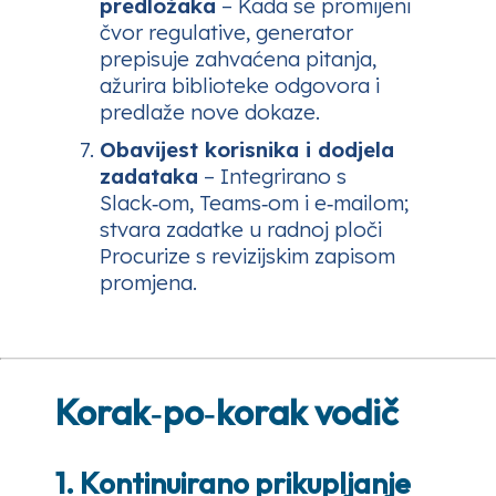
predložaka
– Kada se promijeni
čvor regulative, generator
prepisuje zahvaćena pitanja,
ažurira biblioteke odgovora i
predlaže nove dokaze.
Obavijest korisnika i dodjela
zadataka
– Integrirano s
Slack‑om, Teams‑om i e‑mailom;
stvara zadatke u radnoj ploči
Procurize s revizijskim zapisom
promjena.
Korak‑po‑korak vodič
1. Kontinuirano prikupljanje