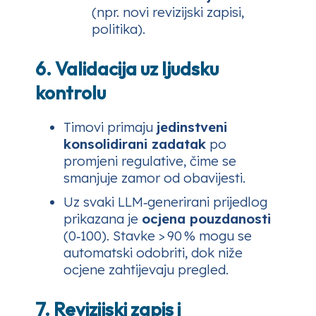
(npr. novi revizijski zapisi,
politika).
6. Validacija uz ljudsku
kontrolu
Timovi primaju
jedinstveni
konsolidirani zadatak
po
promjeni regulative, čime se
smanjuje zamor od obavijesti.
Uz svaki LLM‑generirani prijedlog
prikazana je
ocjena pouzdanosti
(0‑100). Stavke > 90 % mogu se
automatski odobriti, dok niže
ocjene zahtijevaju pregled.
7. Revizijski zapis i