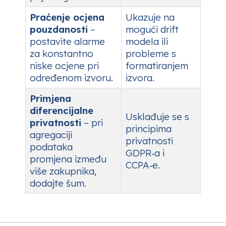
Praćenje ocjena
Ukazuje na
pouzdanosti
–
mogući drift
postavite alarme
modela ili
za konstantno
probleme s
niske ocjene pri
formatiranjem
određenom izvoru.
izvora.
Primjena
diferencijalne
Usklađuje se s
privatnosti
– pri
principima
agregaciji
privatnosti
podataka
GDPR‑a i
promjena između
CCPA‑e.
više zakupnika,
dodajte šum.