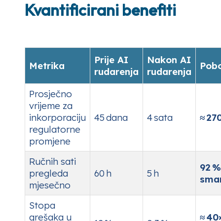
Kvantificirani benefiti
Prije AI
Nakon AI
Metrika
Pobo
rudarenja
rudarenja
Prosječno
vrijeme za
inkorporaciju
45 dana
4 sata
≈ 27
regulatorne
promjene
Ručnih sati
92 %
pregleda
60 h
5 h
sman
mjesečno
Stopa
grešaka u
≈ 40