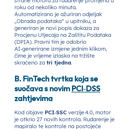
strane motora za rudarenje promjena u
roku od nekoliko minuta.
Automatizirano je ažuriran odjeljak
„Obrada podataka“ u upitniku, a
generiran je novi popis dokaza za
Procjenu Utjecaja na Zaštitu Podataka
(DPIA). Pravni tim je odobrio
AI‑generirane izmjene jednim klikom,
čime je vrijeme izlaska na tržište
skraćeno za
tri tjedna
.
B. FinTech tvrtka koja se
suočava s novim
PCI‑DSS
zahtjevima
Kod objave
PCI‑SSC
verzije 4.0, motor
je otkrio 27 novih kontrola. Rudarenje je
mapiralo te kontrole na postojeće