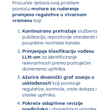
Procurize
rješava ovaj problem
pomoću
motora za rudarenje
promjena regulative u stvarnom
vremenu
koji:
Kontinuirano pretražuje
službena
publikacija, repozitorije standarda i
pouzdane novinske kanale.
Primjenjuje klasifikaciju vođenu
LLM‑om
za identificiranje
relevantnosti prema postojećim
domenama upitnika.
Ažurira dinamički graf znanja o
usklađenosti
koji povezuje
regulative, kontrole, vrste dokaza i
stavke upitnika.
Pokreće adaptivne revizije
predložaka
i obavještava vlasnike