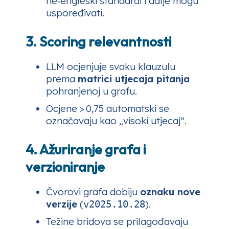
ne‑engleski standardi i dalje mogu
uspoređivati.
3. Scoring relevantnosti
LLM ocjenjuje svaku klauzulu
prema
matrici utjecaja pitanja
pohranjenoj u grafu.
Ocjene > 0,75 automatski se
označavaju kao „visoki utjecaj“.
4. Ažuriranje grafa i
verzioniranje
Čvorovi grafa dobiju
oznaku nove
verzije
(
).
v2025.10.28
Težine bridova se prilagođavaju