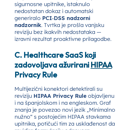
sigurnosne upitnike, istaknulo
nedostatan dokaz i automatski
generiralo
PCI‑DSS nadzorni
nadzornik
. Tvrtka je prošla vanjsku
reviziju bez ikakvih nedostataka —
izravni rezultat proaktivne prilagodbe.
C. Healthcare SaaS koji
zadovoljava ažurirani
HIPAA
Privacy Rule
Multijezični konektori detektirali su
reviziju
HIPAA Privacy Rule
objavljenu
i na španjolskom i na engleskom. Graf
znanja je povezao novi jezik „Minimalno
nužno“ s postojećim HIPAA stavkama
upitnika, potičući tim za usklađenost da