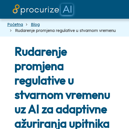
Naši partner
Dokument
platforma
Cijene
Blog
Početna
Blog
Rudarenje promjena regulative u stvarnom vremenu
Rudarenje
promjena
regulative u
stvarnom vremenu
uz AI za adaptivne
ažuriranja upitnika