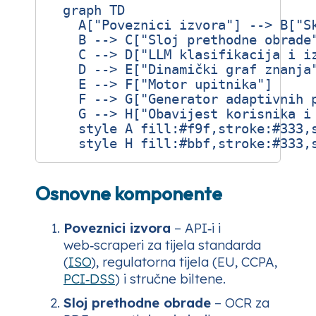
  graph TD

    A["Poveznici izvora"] --> B["Sk
    B --> C["Sloj prethodne obrade"
    C --> D["LLM klasifikacija i iz
    D --> E["Dinamički graf znanja"
    E --> F["Motor upitnika"]

    F --> G["Generator adaptivnih p
    G --> H["Obavijest korisnika i 
    style A fill:#f9f,stroke:#333,s
Osnovne komponente
Poveznici izvora
– API‑i i
web‑scraperi za tijela standarda
(
ISO
), regulatorna tijela (EU, CCPA,
PCI‑DSS
) i stručne biltene.
Sloj prethodne obrade
– OCR za