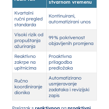
stvarnom vremenu
Kvartalni
Kontinuirani,
ručni pregled
automatizirani unos
standarda
Visoki rizik od
99 % pokrivenost
propuštanja
objavljenih promjena
ažuriranja
Reaktivno
Proaktivna
zakrpe na
prilagodba
upitnicima
predložaka
Automatizirano
Ručno
usmjeravanje
koordiniranje
zadataka i revizijski
dionika
zapis
Prelazak s
reaktivnog
na
proaktivni