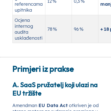
12 %
0,3 %
referencama
man
upitnika
Ocjena
internog
78 %
96 %
+ 18 
audita
usklađenosti
Primjeri iz prakse
A. SaaS pružatelj koji ulazi na
EU tržište
Amendman
EU Data Act
otkriven je od