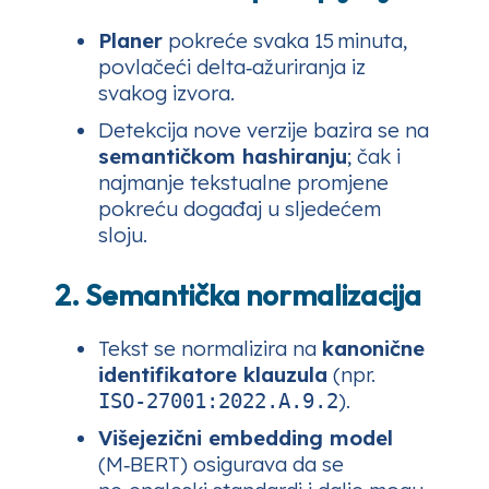
Planer
pokreće svaka 15 minuta,
povlačeći delta‑ažuriranja iz
svakog izvora.
Detekcija nove verzije bazira se na
semantičkom hashiranju
; čak i
najmanje tekstualne promjene
pokreću događaj u sljedećem
sloju.
2. Semantička normalizacija
Tekst se normalizira na
kanonične
identifikatore klauzula
(npr.
).
ISO‑27001:2022.A.9.2
Višejezični embedding model
(M‑BERT) osigurava da se