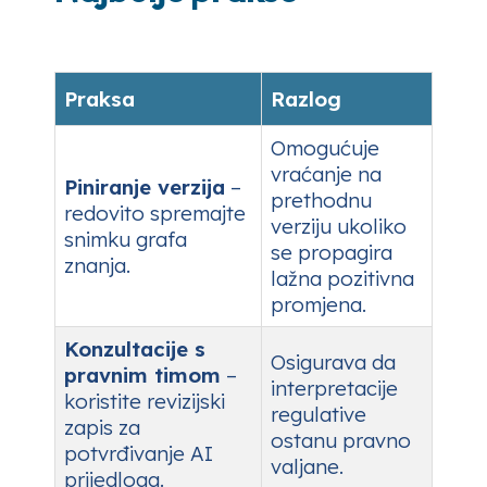
Praksa
Razlog
Omogućuje
vraćanje na
Piniranje verzija
–
prethodnu
redovito spremajte
verziju ukoliko
snimku grafa
se propagira
znanja.
lažna pozitivna
promjena.
Konzultacije s
Osigurava da
pravnim timom
–
interpretacije
koristite revizijski
regulative
zapis za
ostanu pravno
potvrđivanje AI
valjane.
prijedloga.