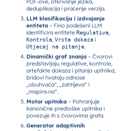
PDF‑ove, otkrivanje jezika,
deduplikacija i praćenje verzija.
LLM klasifikacija i izdvajanje
entiteta
– Fino podešeni LLM
identificira entitete
,
Regulativa
,
i
Kontrola
Vrsta dokaza
.
Utjecaj na pitanje
Dinamički graf znanja
– Čvorovi
predstavljaju regulative, kontrole,
artefakte dokaza i pitanja upitnika;
bridovi hvataju odnose
„obuhvaća“, „zahtijeva“ i
„mapira‑na“.
Motor upitnika
– Pohranjuje
kanonične predloške upitnika i
povezuje ih s čvorovima grafa.
Generator adaptivnih