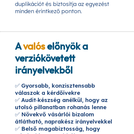
duplikációt és biztosítja az egyezést
minden érintkező ponton.
A
valós
előnyök a
verziókövetett
irányelvekből
✅
Gyorsabb, konzisztensabb
válaszok a kérdőívekre
✅
Audit‑készség anélkül, hogy az
utolsó pillanatban rohanás lenne
✅
Növekvő vásárlói bizalom
átlátható, naprakész irányelvekkel
✅
Belső magabiztosság, hogy