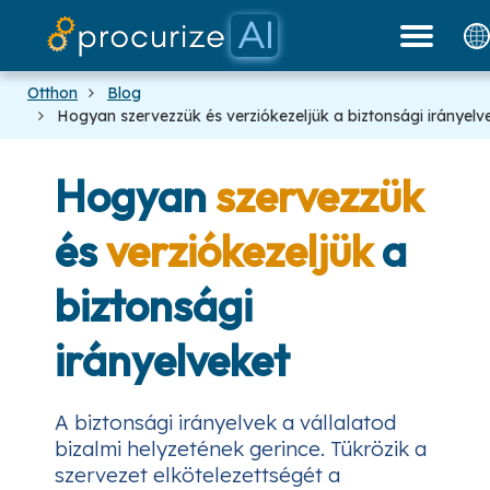
Dokumentáció
Partnereink
platform
Árazás
blog
Otthon
Blog
Hogyan szervezzük és verziókezeljük a biztonsági irányelv
Hogyan
szervezzük
és
verziókezeljük
a
biztonsági
irányelveket
A biztonsági irányelvek a vállalatod
bizalmi helyzetének gerince. Tükrözik a
szervezet elkötelezettségét a