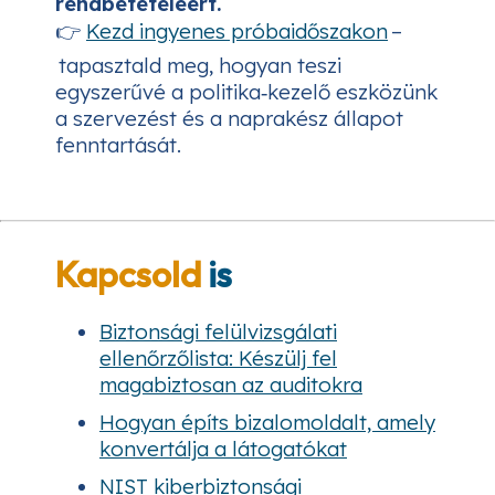
rendbetételéért.
👉
Kezd ingyenes próbaidőszakon
–
tapasztald meg, hogyan teszi
egyszerűvé a politika‑kezelő eszközünk
a szervezést és a naprakész állapot
fenntartását.
Kapcsold
is
Biztonsági felülvizsgálati
ellenőrzőlista: Készülj fel
magabiztosan az auditokra
Hogyan építs bizalomoldalt, amely
konvertálja a látogatókat
NIST kiberbiztonsági