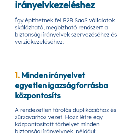
irányelvkezeléshez
Így építhetnek fel B2B SaaS vállalatok
skálázható, megbízható rendszert a
biztonsági irányelvek szervezéséhez és
verziókezeléséhez:
1.
Minden irányelvet
egyetlen igazságforrásba
központosíts
A rendezetlen tárolás duplikációhoz és
zűrzavarhoz vezet. Hozz létre egy
központosított tárhelyet minden
biztonsági irányelvnek, például: