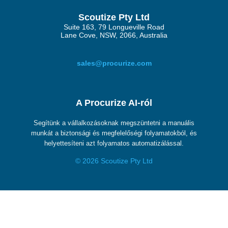
Scoutize Pty Ltd
Suite 163, 79 Longueville Road
Lane Cove, NSW, 2066, Australia
sales@procurize.com
A Procurize AI-ról
Segítünk a vállalkozásoknak megszüntetni a manuális
munkát a biztonsági és megfelelőségi folyamatokból, és
helyettesíteni azt folyamatos automatizálással.
© 2026 Scoutize Pty Ltd