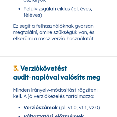
Felülvizsgálati ciklus (pl. éves,
féléves)
Ez segít a felhasználóknak gyorsan
megtalálni, amire szükségük van, és
elkerülni a rossz verzió használatát.
3.
Verziókövetést
audit‑naplóval valósíts meg
Minden irányelv‑módosítást rögzíteni
kell. A jó verziókezelés tartalmazza:
Verziószámok
(pl. v1.0, v1.1, v2.0)
Változtatási előzmények
,