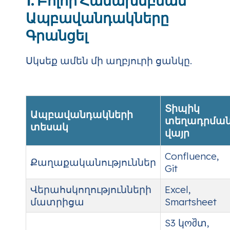
1. Բոլոր Համախմբման
Ապբավանդակները
Գրանցել
Սկսեք ամեն մի աղբյուրի ցանկը.
Տիպիկ
Ապբավանդակների
տեղադրմա
տեսակ
վայր
Confluence,
Քաղաքականություններ
Git
Վերահսկողությունների
Excel,
մատրիցա
Smartsheet
S3 կოშտ,