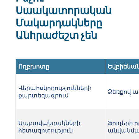
Սաակատորական
Մակարդակները
Անհրաժեշտ չեն
Ողբխոտը
Եվբիենան
Վերահսկողությունների
Ձեռքով ա
քարտեզագրում
Ապբավանդակների
Ֆոլդերի ո
հետազոտություն
անվանման