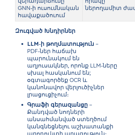
վերադարձումը
որակը
GNN‑ի ուսումնական
ներողամիտ ժա
հավաքածուում
Զուգված Խնդիրներ
L‌LM‑ի թողմատություն
–
PDF‑ներ հաճախ
պարունակում են
աղյուսակներ, որոնք LLM‑ները
սխալ հասկանում են;
օգտագործեք OCR և
կանոնավոր վերլուծիչներ
լրացուցիչում։
Գրաֆի գերազանցը
–
Քանդված նոդների
անսահմանված ստեղծում
կանգնեցնելու աշխատանքի
պրոդուկտի արագություն։