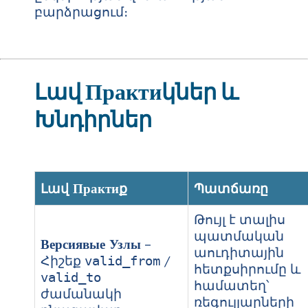
բարձրացում։
Լավ Практиկներ և
Խնդիրներ
Լավ Практиք
Պատճառը
Թույլ է տալիս
պատմական
Версиявые Узлы
–
աուդիտային
Հիշեք
/
valid_from
հետքսիրումը և
valid_to
համատեղ՝
ժամանակի
ռեգուլյարների