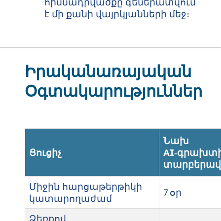
հիմնադրվածքը գեներատվում
է մի քանի վայրկյանների մեջ։
Իրականառայական
Օգտակարություններ
Նախ
Ցուցիչ
AI‑գրախտ
տարբերավ
Միջին հարցաթերթիկի
7 օր
կատարողաժամ
Ձեռքով