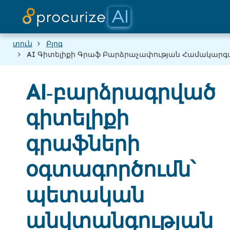
Մեր գործ
Փաստ
Գնագո
հա
բ
տուն
Բլոգ
AI Գիտելիքի Գրաֆ Բարձրաչափության Համակար
AI‑բարձրագրված
գիտելիքի
գրաֆների
օգտագործումն՝
պետական
անվտանգության