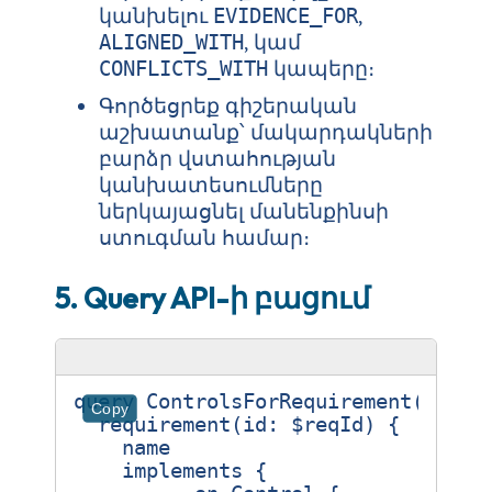
կանխելու
,
EVIDENCE_FOR
, կամ
ALIGNED_WITH
կապերը։
CONFLICTS_WITH
Գործեցրեք գիշերական
աշխատանք՝ մակարդակների
բարձր վստահության
կանխատեսումները
ներկայացնել մանենքինսի
ստուգման համար։
5. Query API-ի բացում
query
ControlsForRequirement
(
$reqI
Copy
requirement
(
id
:
$reqId
)
{
name
implements
{