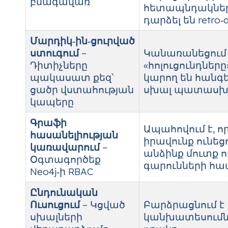
բնագավառ
հետապնդակնե
դարձել են retro‑a
Մարդիկ‑ին‑ցուրված
ստուգում
–
Կանառանեցում է
Դիտիչները
«հոլուցունդները
պակասատ քեզ՝
կարող են հանգե
ցածր վստահության
սխալ պատասխ
կապերը
Գրաֆի
Ապահովում է, ո
հասանելիության
իրավունք ունեց
կառավարում
–
անձինք մուտք ո
Օգտագործեք
գարունների հա
Neo4j‑ի RBAC
Ընդունական
Ուսուցում
– Կցված
Բարձրացնում է
սխալների
կանխատեսումն