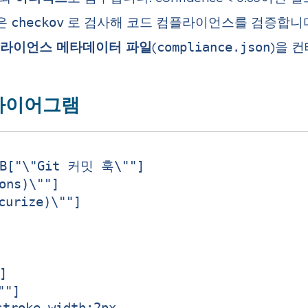
은
로 검사해 코드 컴플라이언스를 검증합니다
checkov
라이언스 메타데이터 파일
(
)을 
compliance.json
d 다이어그램
["\"Git 커밋 훅\""]

ns)\""]

rize)\""]





"]
