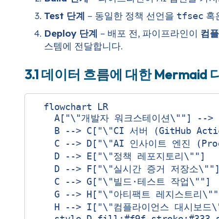
Test 단계
– 동일한 정책 선언을
혹
tfsec
Deploy 단계
– 배포 전, 파이프라인이
컴플
스템에 전달합니다.
3.1 데이터 흐름에 대한 Mermai
  flowchart LR

    A["\"개발자 워크스테이션\""] --> B
    B --> C["\"CI 서버 (GitHub Actio
    C --> D["\"AI 인사이트 엔진 (Procu
    D --> E["\"정책 레포지토리\""]

    D --> F["\"실시간 증거 저장소\""]
    C --> G["\"빌드·테스트 작업\""]

    G --> H["\"아티팩트 레지스트리\""]
    H --> I["\"컴플라이언스 대시보드\"