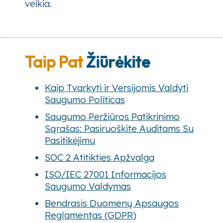
veikia.
Taip Pat
Žiūrėkite
Kaip Tvarkyti ir Versijomis Valdyti
Saugumo Políticas
Saugumo Peržiūros Patikrinimo
Sąrašas: Pasiruoškite Auditams Su
Pasitikėjimu
SOC 2 Atitikties Apžvalga
ISO/IEC 27001 Informacijos
Saugumo Valdymas
Bendrasis Duomenų Apsaugos
Reglamentas (GDPR)