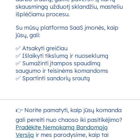
skausmingą užduotį sklandžiu, masteliu
išplėčiamu procesu.
Su mūsų platforma SaaS įmonės, kaip
jūsų, gali:
✅ Atsakyti greičiau
✅ Išlaikyti tikslumą ir nuoseklumą
✅ Sumažinti įtampos spaudimą
saugumo ir teisinėms komandoms
✅ Spartinti sandorių srautą
👉 Norite pamatyti, kaip jūsų komanda
gali pereiti nuo chaoso iki pasitikėjimo?
Pradėkite Nemokamą Bandomąją
Versiją
ir mes parodysime, kaip tai