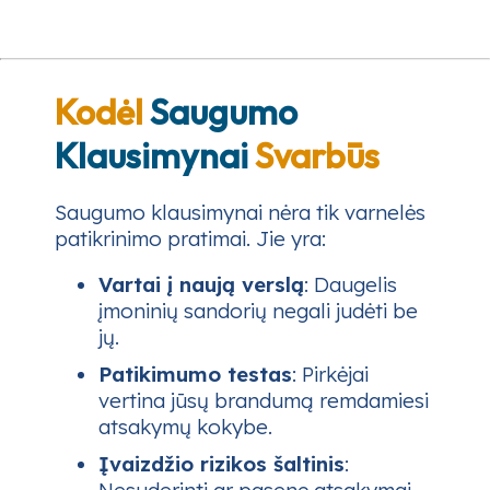
Kodėl
Saugumo
Klausimynai
Svarbūs
Saugumo klausimynai nėra tik varnelės
patikrinimo pratimai. Jie yra:
Vartai į naują verslą
: Daugelis
įmoninių sandorių negali judėti be
jų.
Patikimumo testas
: Pirkėjai
vertina jūsų brandumą remdamiesi
atsakymų kokybe.
Įvaizdžio rizikos šaltinis
: