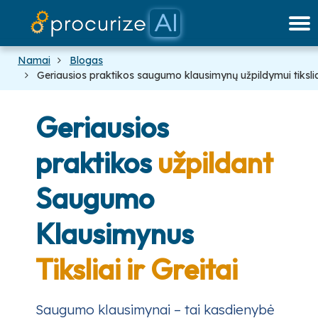
Mūsų partneriai
Dokumentai
tinklaraštis
Kainodara
platforma
Namai
Blogas
Geriausios praktikos saugumo klausimynų užpildymui tiksliai 
Geriausios
praktikos
užpildant
Saugumo
Klausimynus
Tiksliai ir Greitai
Saugumo klausimynai – tai kasdienybė