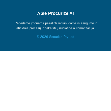
Apie Procurize AI
Padedame įmonėms pašalinti rankinį darbą iš saugumo ir
atitikties procesų ir pakeisti jį nuolatine automatizacija.
© 2026 Scoutize Pty Ltd