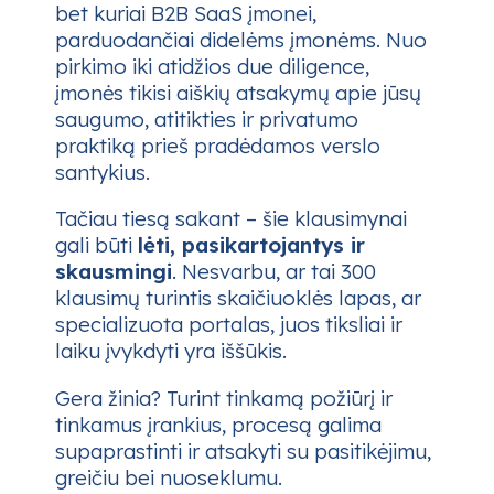
bet kuriai B2B SaaS įmonei,
parduodančiai didelėms įmonėms. Nuo
pirkimo iki atidžios due diligence,
įmonės tikisi aiškių atsakymų apie jūsų
saugumo, atitikties ir privatumo
praktiką prieš pradėdamos verslo
santykius.
Tačiau tiesą sakant – šie klausimynai
gali būti
lėti, pasikartojantys ir
skausmingi
. Nesvarbu, ar tai 300
klausimų turintis skaičiuoklės lapas, ar
specializuota portalas, juos tiksliai ir
laiku įvykdyti yra iššūkis.
Gera žinia? Turint tinkamą požiūrį ir
tinkamus įrankius, procesą galima
supaprastinti ir atsakyti su pasitikėjimu,
greičiu bei nuoseklumu.