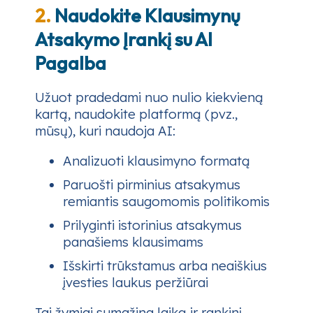
2.
Naudokite Klausimynų
Atsakymo Įrankį su AI
Pagalba
Užuot pradedami nuo nulio kiekvieną
kartą, naudokite platformą (pvz.,
mūsų), kuri naudoja AI:
Analizuoti klausimyno formatą
Paruošti pirminius atsakymus
remiantis saugomomis politikomis
Prilyginti istorinius atsakymus
panašiems klausimams
Išskirti trūkstamus arba neaiškius
įvesties laukus peržiūrai
Tai žymiai sumažina laiką ir rankinį