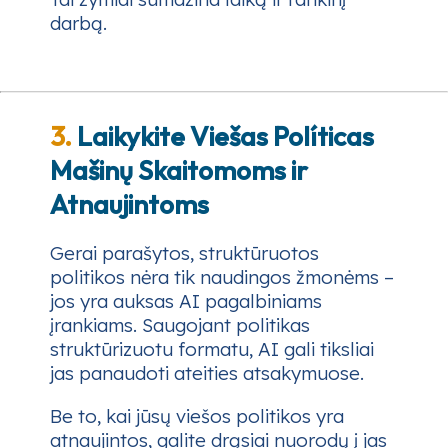
darbą.
3.
Laikykite Viešas Políticas
Mašinų Skaitomoms ir
Atnaujintoms
Gerai parašytos, struktūruotos
politikos nėra tik naudingos žmonėms –
jos yra auksas AI pagalbiniams
įrankiams. Saugojant politikas
struktūrizuotu formatu, AI gali tiksliai
jas panaudoti ateities atsakymuose.
Be to, kai jūsų viešos politikos yra
atnaujintos, galite drąsiai nuorodų į jas