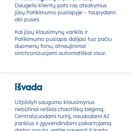
Daugelis klientų pats ras atsakymus
jūsų Patikimumo puslapyje – taupydami
abi puses.
Kai jūsų klausimynų variklis ir
Patikimumo puslapis dalijasi tuo pačiu
duomenų fonu, atnaujinimai
sinchronizuojami automatiškai visur.
Išvada
Užpildyti saugumo klausimynus
nebūtinai reiškia chaotišką bėgimą.
Centralizuodami turinį, naudodami AI
įrankius ir įgyvendindami pakartojamą
darbo srautą, galite paversti šį kartą