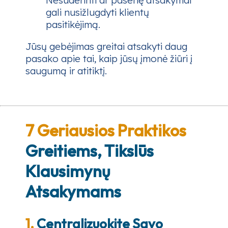
Nesuderinti ar pasenę atsakymai
gali nusižlugdyti klientų
pasitikėjimą.
Jūsų gebėjimas greitai atsakyti daug
pasako apie tai, kaip jūsų įmonė žiūri į
saugumą ir atitiktį.
7 Geriausios Praktikos
Greitiems, Tikslūs
Klausimynų
Atsakymams
1.
Centralizuokite Savo