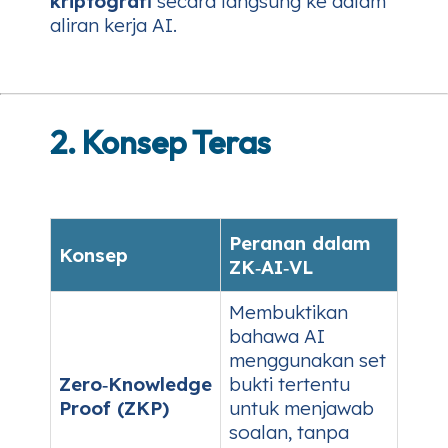
kriptografi
secara langsung ke dalam
aliran kerja AI.
2. Konsep Teras
Peranan dalam
Konsep
ZK‑AI‑VL
Membuktikan
bahawa AI
menggunakan set
Zero‑Knowledge
bukti tertentu
Proof (ZKP)
untuk menjawab
soalan, tanpa