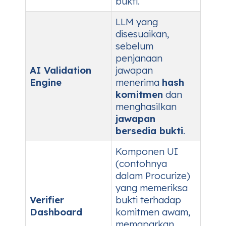
bukti.
LLM yang
disesuaikan,
sebelum
penjanaan
AI Validation
jawapan
Engine
menerima
hash
komitmen
dan
menghasilkan
jawapan
bersedia bukti
.
Komponen UI
(contohnya
dalam Procurize)
yang memeriksa
Verifier
bukti terhadap
Dashboard
komitmen awam,
memaparkan