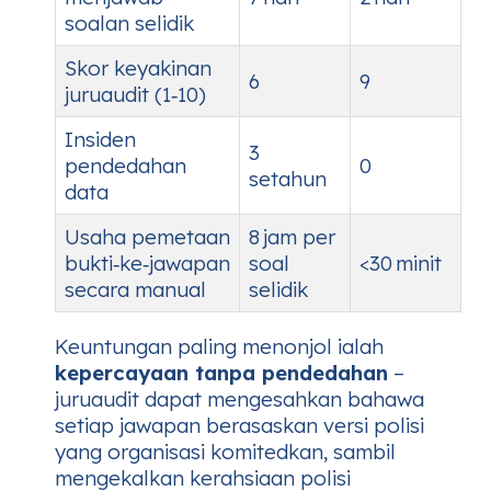
soalan selidik
Skor keyakinan
6
9
juruaudit (1‑10)
Insiden
3
pendedahan
0
setahun
data
Usaha pemetaan
8 jam per
bukti‑ke‑jawapan
soal
<30 minit
secara manual
selidik
Keuntungan paling menonjol ialah
kepercayaan tanpa pendedahan
–
juruaudit dapat mengesahkan bahawa
setiap jawapan berasaskan versi polisi
yang organisasi komitedkan, sambil
mengekalkan kerahsiaan polisi