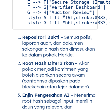
    E --> F["Secure Storage (Immuta
    F --> G["Verifier Dashboard"]

    G --> H["Auditor Review"]

    style A fill:#f9f,stroke:#333,s
Repositori Bukti
– Semua polisi,
laporan audit, dan dokumen
sokongan dihash dan dimasukkan
ke dalam pokok Merkle.
Root Hash Diterbitkan
– Akar
pokok menjadi komitmen yang
boleh disahkan secara awam
(contohnya diposkan pada
blockchain atau lejar dalaman).
Enjin Pengesahan AI
– Menerima
root hash sebagai input, memilih
daun yang relevan, dan