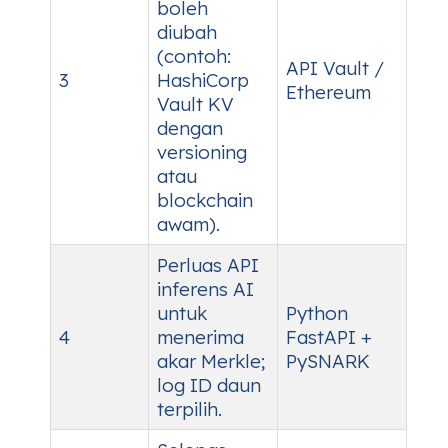
boleh
diubah
(contoh:
API Vault /
3
HashiCorp
Ethereum
Vault KV
dengan
versioning
atau
blockchain
awam).
Perluas API
inferens AI
untuk
Python
4
menerima
FastAPI +
akar Merkle;
PySNARK
log ID daun
terpilih.