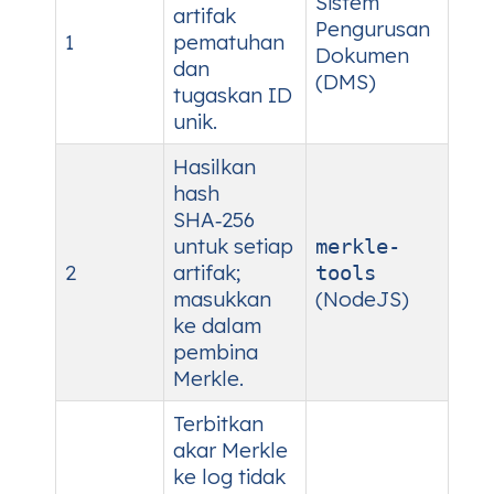
Sistem
artifak
Pengurusan
1
pematuhan
Dokumen
dan
(DMS)
tugaskan ID
unik.
Hasilkan
hash
SHA‑256
untuk setiap
merkle-
2
artifak;
tools
masukkan
(NodeJS)
ke dalam
pembina
Merkle.
Terbitkan
akar Merkle
ke log tidak