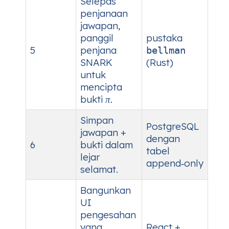
Selepas
penjanaan
jawapan,
panggil
pustaka
5
penjana
bellman
SNARK
(Rust)
untuk
mencipta
bukti
π
.
Simpan
PostgreSQL
jawapan +
dengan
6
bukti dalam
tabel
lejar
append‑only
selamat.
Bangunkan
UI
pengesahan
yang
React +