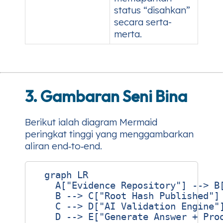
status “disahkan”
secara serta-
merta.
3. Gambaran Seni Bina
Berikut ialah diagram Mermaid
peringkat tinggi yang menggambarkan
aliran end‑to‑end.
  graph LR

    A["Evidence Repository"] --> B[
    B --> C["Root Hash Published"]

    C --> D["AI Validation Engine"]
    D --> E["Generate Answer + Proo