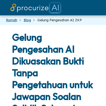
Rakan Kongsi Kam
Dokumen
platform
Harga
blog
Rumah
Blog
Gelung Pengesahan AI ZKP
Gelung
Pengesahan AI
Dikuasakan Bukti
Tanpa
Pengetahuan untuk
Jawapan Soalan