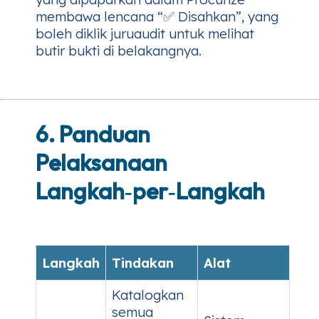
membawa lencana “✅ Disahkan”, yang
boleh diklik juruaudit untuk melihat
butir bukti di belakangnya.
6. Panduan
Pelaksanaan
Langkah‑per‑Langkah
Langkah
Tindakan
Alat
Katalogkan
semua