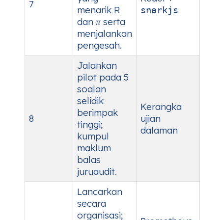
7
menarik
R
snarkjs
dan
π
serta
menjalankan
pengesah.
Jalankan
pilot pada 5
soalan
selidik
Kerangka
berimpak
8
ujian
tinggi;
dalaman
kumpul
maklum
balas
juruaudit.
Lancarkan
secara
organisasi;