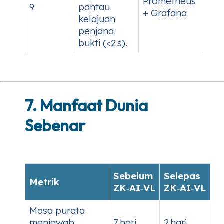
Prometheus
9
pantau
+ Grafana
kelajuan
penjana
bukti (<2 s).
7. Manfaat Dunia
Sebenar
Sebelum
Selepas
Metrik
ZK‑AI‑VL
ZK‑AI‑VL
Masa purata
menjawab
7 hari
2 hari