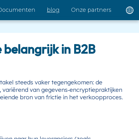
Documenten
blog
Onze partners
 belangrijk in B2B
stakel steeds vaker tegengekomen: de
, variërend van gegevens‑encryptiepraktijken
eiende bron van frictie in het verkoopproces.
jven naar hun leveranciers (zoals