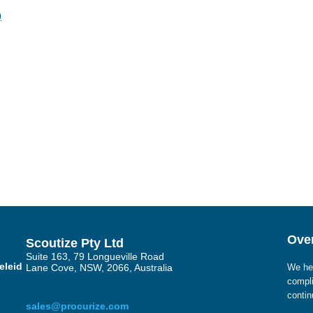
)
Over
Scoutize Pty Ltd
Suite 163, 79 Longueville Road
eleid
Lane Cove, NSW, 2066, Australia
We hel
compli
contin
sales@procurize.com