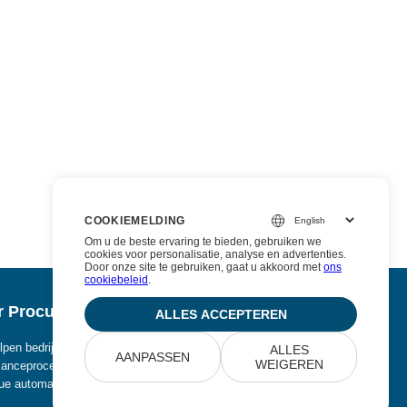
COOKIEMELDING
Om u de beste ervaring te bieden, gebruiken we
cookies voor personalisatie, analyse en advertenties.
Door onze site te gebruiken, gaat u akkoord met
ons
cookiebeleid
.
 Procurize AI
ALLES ACCEPTEREN
pen bedrijven handmatig werk uit beveiligings- en
ALLES
AANPASSEN
WEIGEREN
anceprocessen te elimineren en te vervangen door
ue automatisering.