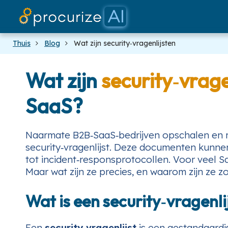
Thuis
Blog
Wat zijn security‑vragenlijsten
Wat zijn
security‑vrage
SaaS?
Naarmate B2B‑SaaS‑bedrijven opschalen en m
security‑vragenlijst. Deze documenten kunnen
tot incident‑responsprotocollen. Voor veel S
Maar wat zijn ze precies, en waarom zijn ze zo
Wat is een security‑vragenli
Een
security‑vragenlijst
is een gestandaardi