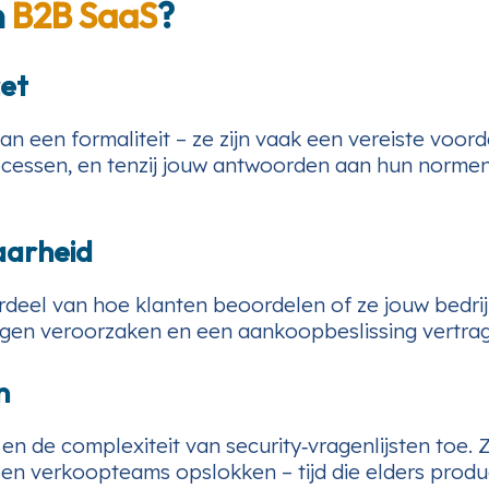
n
B2B SaaS
?
zet
dan een formaliteit – ze zijn vaak een vereiste voo
ocessen, en tenzij jouw antwoorden aan hun normen
aarheid
rdeel van hoe klanten beoordelen of ze jouw bedri
en veroorzaken en een aankoopbeslissing vertragen
n
 en de complexiteit van security‑vragenlijsten toe.
he‑ en verkoopteams opslokken – tijd die elders prod