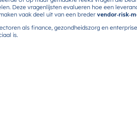
elen. Deze vragenlijsten evalueren hoe een levera
e maken vaak deel uit van een breder
vendor‑risk‑
sectoren als finance, gezondheidszorg en enterpris
iaal is.