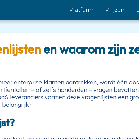
Platform
Prijzen
nlijsten
en waarom zijn ze
eer enterprise‑klanten aantrekken, wordt één ob
 tientallen – of zelfs honderden – vragen bevatten
aaS‑leveranciers vormen deze vragenlijsten een gro
 belangrijk?
jst?
seerde of op maat gemaakte reeks vragen die bedri