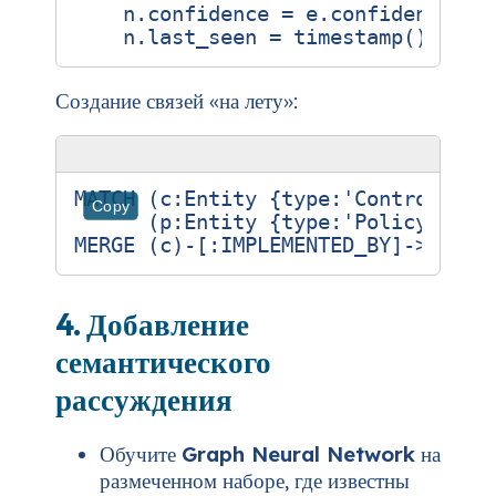
    n.confidence = e.confidence,

Создание связей «на лету»:
MATCH (c:Entity {type:'Control', na
Copy
      (p:Entity {type:'Policy', nam
4. Добавление
семантического
рассуждения
Обучите
Graph Neural Network
на
размеченном наборе, где известны