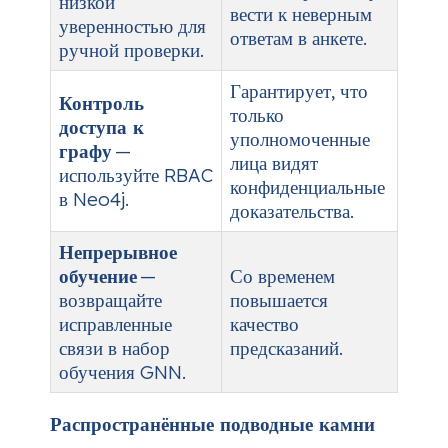
низкой
вести к неверным
уверенностью для
ответам в анкете.
ручной проверки.
Гарантирует, что
Контроль
только
доступа к
уполномоченные
графу
—
лица видят
используйте RBAC
конфиденциальные
в Neo4j.
доказательства.
Непрерывное
обучение
—
Со временем
возвращайте
повышается
исправленные
качество
связи в набор
предсказаний.
обучения GNN.
Распространённые подводные камни