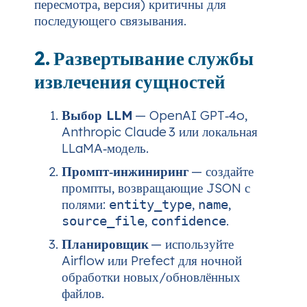
пересмотра, версия) критичны для
последующего связывания.
2. Развертывание службы
извлечения сущностей
Выбор LLM
— OpenAI GPT‑4o,
Anthropic Claude 3 или локальная
LLaMA‑модель.
Промпт‑инжиниринг
— создайте
промпты, возвращающие JSON с
полями:
,
,
entity_type
name
,
.
source_file
confidence
Планировщик
— используйте
Airflow или Prefect для ночной
обработки новых/обновлённых
файлов.