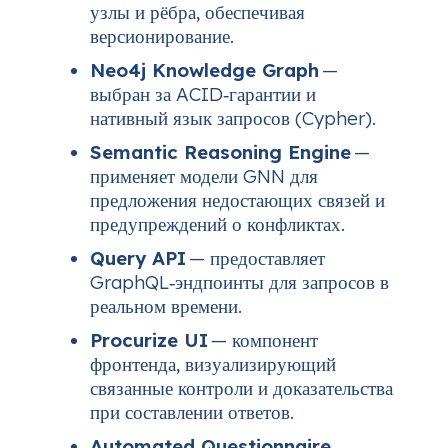
узлы и рёбра, обеспечивая
версионирование.
Neo4j Knowledge Graph
—
выбран за ACID‑гарантии и
нативный язык запросов (Cypher).
Semantic Reasoning Engine
—
применяет модели GNN для
предложения недостающих связей и
предупреждений о конфликтах.
Query API
— предоставляет
GraphQL‑эндпоинты для запросов в
реальном времени.
Procurize UI
— компонент
фронтенда, визуализирующий
связанные контроли и доказательства
при составлении ответов.
Automated Questionnaire