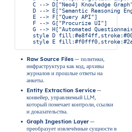
    C --> D["Neo4j Knowledge Graph"
    D --> E["Semantic Reasoning Eng
    E --> F["Query API"]

    F --> G["Procurize UI"]

    G --> H["Automated Questionnair
    style D fill:#e8f4ff,stroke:#00
Raw Source Files
— политики,
инфраструктура как код, архивы
журналов и прошлые ответы на
анкеты.
Entity Extraction Service
—
конвейер, управляемый LLM,
который помечает контроли, ссылки
и доказательства.
Graph Ingestion Layer
—
преобразует извлечённые сущности в