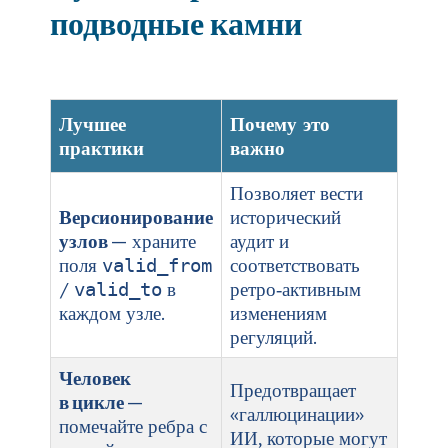
подводные камни
Лучшее
Почему это
практики
важно
Позволяет вести
Версионирование
исторический
узлов
— храните
аудит и
поля
соответствовать
valid_from
/
в
ретро‑активным
valid_to
каждом узле.
изменениям
регуляций.
Человек
Предотвращает
в цикле
—
«галлюцинации»
помечайте ребра с
ИИ, которые могут