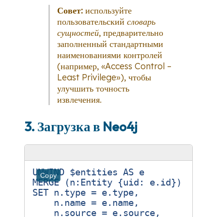
Совет:
используйте
пользовательский
словарь
сущностей
, предварительно
заполненный стандартными
наименованиями контролей
(например, «Access Control –
Least Privilege»), чтобы
улучшить точность
извлечения.
3. Загрузка в Neo4j
UNWIND $entities AS e

Copy
MERGE (n:Entity {uid: e.id})

SET n.type = e.type,

    n.name = e.name,

    n.source = e.source,
