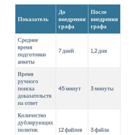
До
После
Показатель
внедрения
внедрения
графа
графа
Среднее
время
7 дней
1,2 дня
подготовки
анкеты
Время
ручного
поиска
45 минут
3 минуты
доказательств
на ответ
Количество
дублирующих
политик
12 файлов
3 файла