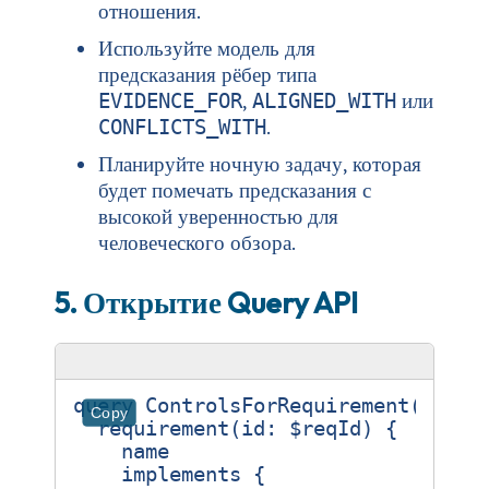
отношения.
Используйте модель для
предсказания рёбер типа
,
или
EVIDENCE_FOR
ALIGNED_WITH
.
CONFLICTS_WITH
Планируйте ночную задачу, которая
будет помечать предсказания с
высокой уверенностью для
человеческого обзора.
5. Открытие Query API
query
ControlsForRequirement
(
$reqI
Copy
requirement
(
id
:
$reqId
)
{
name
implements
{