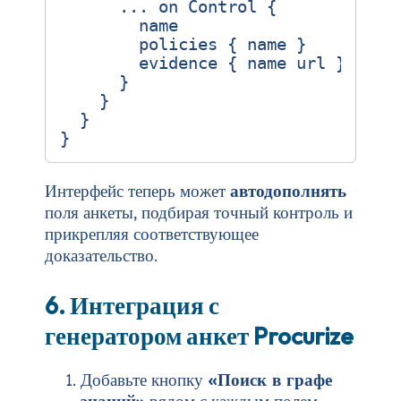
...
on
Control
{
name
policies
{
name
}
evidence
{
name
url
}
}
}
}
}
Интерфейс теперь может
автодополнять
поля анкеты, подбирая точный контроль и
прикрепляя соответствующее
доказательство.
6. Интеграция с
генератором анкет Procurize
Добавьте кнопку
«Поиск в графе
знаний»
рядом с каждым полем