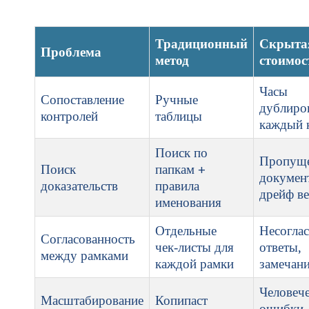
Традиционный
Скрыта
Проблема
метод
стоимос
Часы
Сопоставление
Ручные
дублиро
контролей
таблицы
каждый 
Поиск по
Пропущ
Поиск
папкам +
докумен
доказательств
правила
дрейф в
именования
Отдельные
Несогла
Согласованность
чек‑листы для
ответы,
между рамками
каждой рамки
замечани
Человеч
Масштабирование
Копипаст
ошибки,