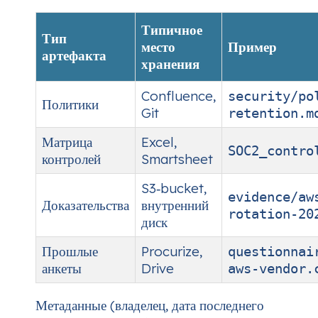
Типичное
Тип
место
Пример
артефакта
хранения
Confluence,
security/po
Политики
Git
retention.m
Матрица
Excel,
SOC2_contro
контролей
Smartsheet
S3‑bucket,
evidence/aw
Доказательства
внутренний
rotation-20
диск
Прошлые
Procurize,
questionnai
анкеты
Drive
aws-vendor.
Метаданные (владелец, дата последнего