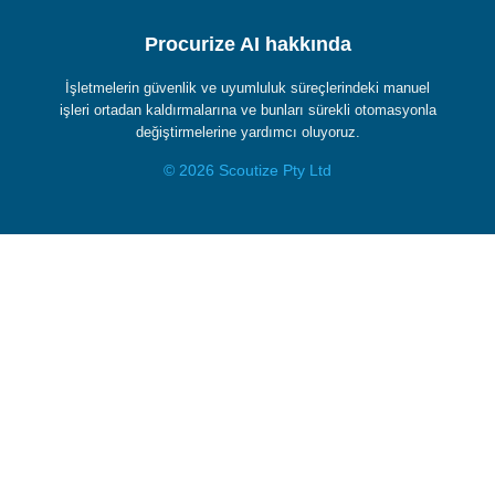
Procurize AI hakkında
İşletmelerin güvenlik ve uyumluluk süreçlerindeki manuel
işleri ortadan kaldırmalarına ve bunları sürekli otomasyonla
değiştirmelerine yardımcı oluyoruz.
© 2026 Scoutize Pty Ltd