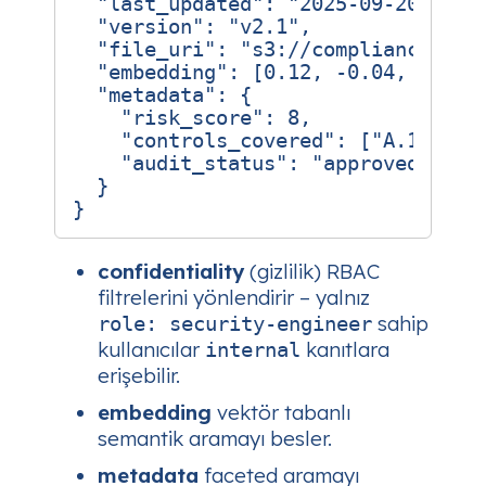
"last_updated"
:
"2025-09-20T12:4
"version"
:
"v2.1"
,
"file_uri"
:
"s3://compliance-evi
"embedding"
:
[
0.12
,
-0.04
,
...
],
"metadata"
:
{
"risk_score"
:
8
,
"controls_covered"
:
[
"A.12.5"
,
"audit_status"
:
"approved"
}
}
confidentiality
(gizlilik) RBAC
filtrelerini yönlendirir – yalnız
sahip
role: security-engineer
kullanıcılar
kanıtlara
internal
erişebilir.
embedding
vektör tabanlı
semantik aramayı besler.
metadata
faceted
aramayı