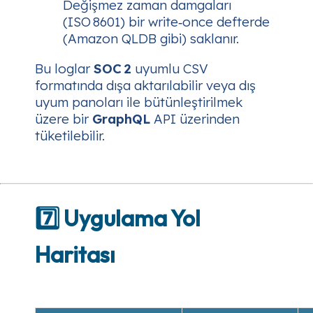
Değişmez zaman damgaları
(ISO 8601) bir
write‑once
defterde
(Amazon QLDB gibi) saklanır.
Bu loglar
SOC 2
uyumlu CSV
formatında dışa aktarılabilir veya dış
uyum panoları ile bütünleştirilmek
üzere bir
GraphQL
API üzerinden
tüketilebilir.
7️⃣ Uygulama Yol
Haritası