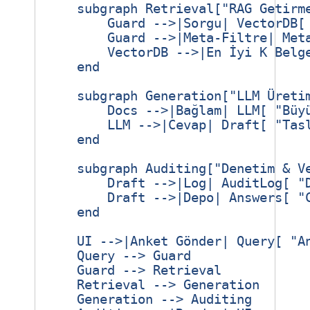
    subgraph Retrieval["RAG Getirme
        Guard -->|Sorgu| VectorDB[ 
        Guard -->|Meta‑Filtre| Meta
        VectorDB -->|En İyi K Belge
    end

    subgraph Generation["LLM Üretim
        Docs -->|Bağlam| LLM[ "Büyü
        LLM -->|Cevap| Draft[ "Tasl
    end

    subgraph Auditing["Denetim & Ve
        Draft -->|Log| AuditLog[ "D
        Draft -->|Depo| Answers[ "C
    end

    UI -->|Anket Gönder| Query[ "An
    Query --> Guard

    Guard --> Retrieval

    Retrieval --> Generation

    Generation --> Auditing
