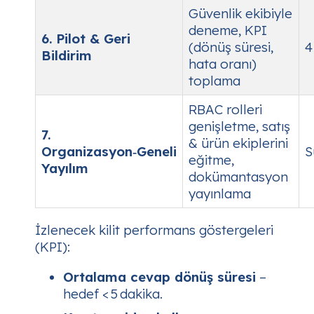
Güvenlik ekibiyle
deneme, KPI
6. Pilot & Geri
(dönüş süresi,
4
Bildirim
hata oranı)
toplama
RBAC rolleri
genişletme, satış
7.
& ürün ekiplerini
Organizasyon‑Geneli
S
eğitme,
Yayılım
dokümantasyon
yayınlama
İzlenecek kilit performans göstergeleri
(KPI):
Ortalama cevap dönüş süresi
–
hedef < 5 dakika.