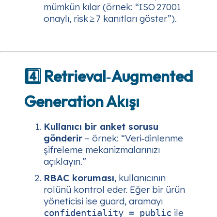
mümkün kılar (örnek: “ISO 27001
onaylı, risk ≥ 7 kanıtları göster”).
4️⃣ Retrieval‑Augmented
Generation Akışı
Kullanıcı bir anket sorusu
gönderir
– örnek: “Veri‑dinlenme
şifreleme mekanizmalarınızı
açıklayın.”
RBAC koruması
, kullanıcının
rolünü kontrol eder. Eğer bir
ürün
yöneticisi
ise guard, aramayı
ile
confidentiality = public