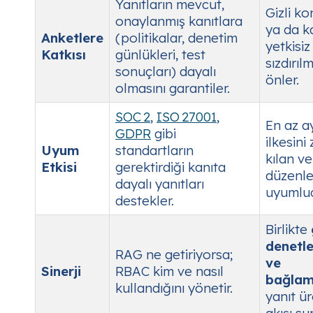
Yanıtların mevcut,
Gizli ko
onaylanmış kanıtlara
ya da ka
Anketlere
(politikalar, denetim
yetkisiz
Katkısı
günlükleri, test
sızdırıl
sonuçları) dayalı
önler.
olmasını garantiler.
SOC 2
,
ISO 27001
,
En az ay
GDPR
gibi
ilkesini
Uyum
standartların
kılan ver
Etkisi
gerektirdiği kanıta
düzenle
dayalı yanıtları
uyumlud
destekler.
Birlikte
denetle
RAG
ne
getiriyorsa;
ve
Sinerji
RBAC
kim
ve
nasıl
bağlam
kullandığını yönetir.
yanıt ür
akışı su