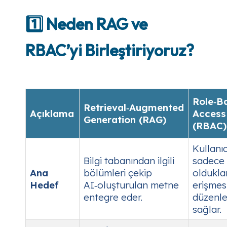
1️⃣ Neden RAG ve
RBAC’yi Birleştiriyoruz?
Role‑B
Retrieval‑Augmented
Açıklama
Access
Generation (RAG)
(RBAC)
Kullanıc
Bilgi tabanından ilgili
sadece y
Ana
bölümleri çekip
olduklar
Hedef
AI‑oluşturulan metne
erişmesi
entegre eder.
düzenle
sağlar.