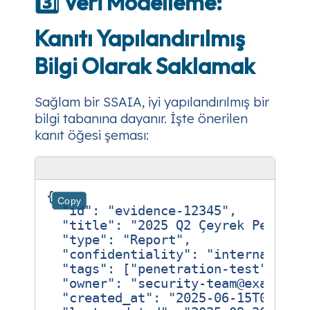
3️⃣ Veri Modelleme:
Kanıtı Yapılandırılmış
Bilgi Olarak Saklamak
Sağlam bir SSAIA, iyi yapılandırılmış bir
bilgi tabanına dayanır. İşte önerilen
kanıt öğesi şeması:
{
Copy
"id"
:
"evidence-12345"
,
"title"
:
"2025 Q2 Çeyrek Penetra
"type"
:
"Report"
,
"confidentiality"
:
"internal"
,
"tags"
:
[
"penetration-test"
,
"ne
"owner"
:
"security-team@example.
"created_at"
:
"2025-06-15T08:30: