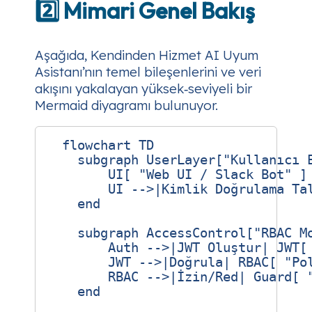
2️⃣ Mimari Genel Bakış
Aşağıda, Kendinden Hizmet AI Uyum
Asistanı’nın temel bileşenlerini ve veri
akışını yakalayan yüksek‑seviyeli bir
Mermaid diyagramı bulunuyor.
  flowchart TD

    subgraph UserLayer["Kullanıcı E
        UI[ "Web UI / Slack Bot" ]

        UI -->|Kimlik Doğrulama Tal
    end

    subgraph AccessControl["RBAC Mo
        Auth -->|JWT Oluştur| JWT[ 
        JWT -->|Doğrula| RBAC[ "Pol
        RBAC -->|İzin/Red| Guard[ "
    end
