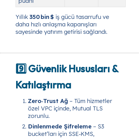
puanı
Yıllık
350 bin $
iş gücü tasarrufu ve
daha hızlı anlaşma kapanışları
sayesinde yatırım getirisi sağlandı.
9️⃣ Güvenlik Hususları &
Katılaştırma
Zero‑Trust Ağ
– Tüm hizmetler
özel VPC içinde, Mutual TLS
zorunlu.
Dinlenmede Şifreleme
– S3
bucket’ları için SSE‑KMS,