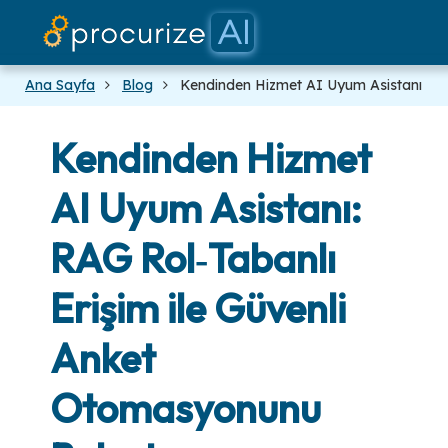
Fiyatla
Ortakl
Plat
Belg
Bl
Ana Sayfa
Blog
Kendinden Hizmet AI Uyum Asistanı
Kendinden Hizmet
AI Uyum Asistanı:
RAG Rol‑Tabanlı
Erişim ile Güvenli
Anket
Otomasyonunu