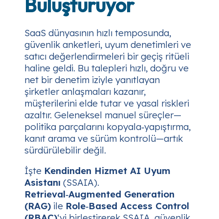
Buluşturuyor
SaaS dünyasının hızlı temposunda,
güvenlik anketleri, uyum denetimleri ve
satıcı değerlendirmeleri bir geçiş ritüeli
haline geldi. Bu talepleri hızlı, doğru ve
net bir denetim iziyle yanıtlayan
şirketler anlaşmaları kazanır,
müşterilerini elde tutar ve yasal riskleri
azaltır. Geleneksel manuel süreçler—
politika parçalarını kopyala‑yapıştırma,
kanıt arama ve sürüm kontrolü—artık
sürdürülebilir değil.
İşte
Kendinden Hizmet AI Uyum
Asistanı
(SSAIA).
Retrieval‑Augmented Generation
(RAG)
ile
Role‑Based Access Control
(RBAC)
‘yi birleştirerek SSAIA, güvenlik