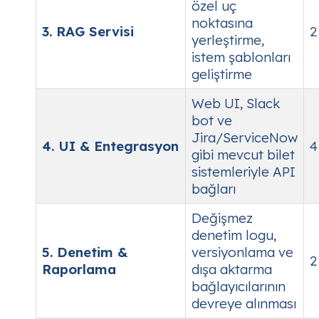
özel uç
noktasına
3. RAG Servisi
2
yerleştirme,
istem şablonları
geliştirme
Web UI, Slack
bot ve
Jira/ServiceNow
4. UI & Entegrasyon
4
gibi mevcut bilet
sistemleriyle API
bağları
Değişmez
denetim logu,
5. Denetim &
versiyonlama ve
2
Raporlama
dışa aktarma
bağlayıcılarının
devreye alınması