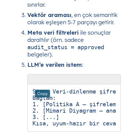
sınırlar.
Vektör araması
, en çok semantik
olarak eşleşen 5‑7 parçayı getirir.
Meta veri filtreleri
ile sonuçlar
daraltılır (örn. sadece
audit_status = approved
belgeler).
LLM’e verilen istem
:
Soru: Veri‑dinlenme şifreleme m
Copy
Bağlam:

1. [Politika A – şifreleme algo
2. [Mimari Diyagram – anahtar y
3. [...]
