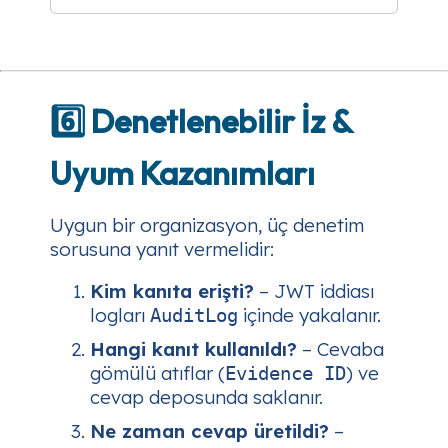
6️⃣ Denetlenebilir İz &
Uyum Kazanımları
Uygun bir organizasyon, üç denetim
sorusuna yanıt vermelidir:
Kim kanıta erişti?
– JWT iddiası
logları
içinde yakalanır.
AuditLog
Hangi kanıt kullanıldı?
– Cevaba
gömülü atıflar (
) ve
Evidence ID
cevap deposunda saklanır.
Ne zaman cevap üretildi?
–