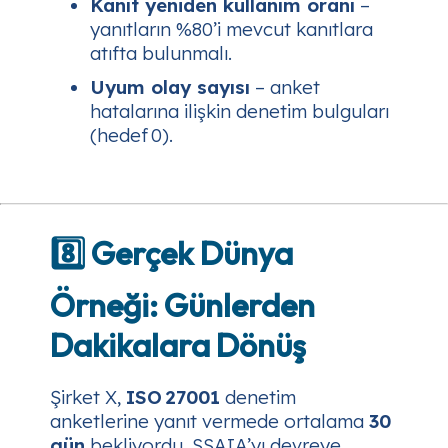
Kanıt yeniden kullanım oranı
–
yanıtların %80’i mevcut kanıtlara
atıfta bulunmalı.
Uyum olay sayısı
– anket
hatalarına ilişkin denetim bulguları
(hedef 0).
8️⃣ Gerçek Dünya
Örneği: Günlerden
Dakikalara Dönüş
Şirket X
,
ISO 27001
denetim
anketlerine yanıt vermede ortalama
30
gün
bekliyordu. SSAIA’yı devreye