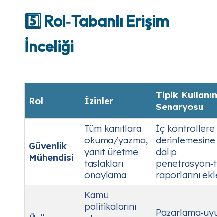
5️⃣ Rol‑Tabanlı Erişim
İnceliği
Tipik Kullanı
Rol
İzinler
Senaryosu
Tüm kanıtlara
İç kontrollere
okuma/yazma,
derinlemesine
Güvenlik
yanıt üretme,
dalıp
Mühendisi
taslakları
penetrasyon‑t
onaylama
raporlarını ek
Kamu
politikalarını
Pazarlama‑uy