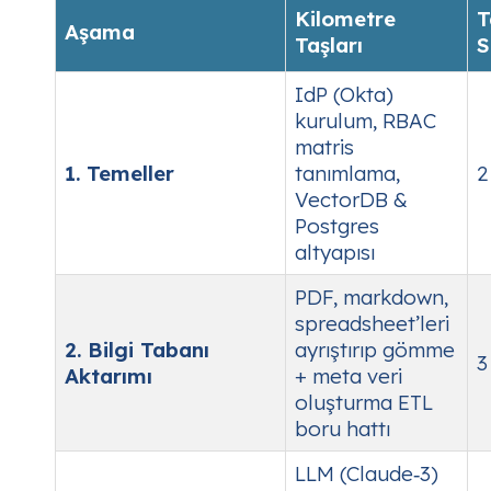
Kilometre
T
Aşama
Taşları
S
IdP (Okta)
kurulum, RBAC
matris
1. Temeller
tanımlama,
2
VectorDB &
Postgres
altyapısı
PDF, markdown,
spreadsheet’leri
2. Bilgi Tabanı
ayrıştırıp gömme
3
Aktarımı
+ meta veri
oluşturma ETL
boru hattı
LLM (Claude‑3)