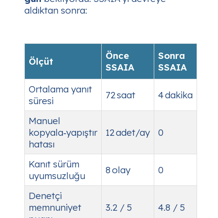
aldıktan sonra:
Önce
Sonra
Ölçüt
SSAIA
SSAIA
Ortalama yanıt
72 saat
4 dakika
süresi
Manuel
kopyala‑yapıştır
12 adet/ay
0
hatası
Kanıt sürüm
8 olay
0
uyumsuzluğu
Denetçi
memnuniyet
3.2 / 5
4.8 / 5