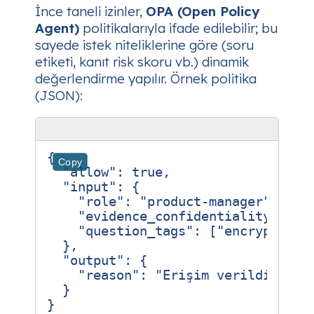
İnce taneli izinler,
OPA (Open Policy
Agent)
politikalarıyla ifade edilebilir; bu
sayede istek niteliklerine göre (soru
etiketi, kanıt risk skoru vb.) dinamik
değerlendirme yapılır. Örnek politika
(JSON):
{
Copy
"allow"
:
true
,
"input"
:
{
"role"
:
"product-manager"
,
"evidence_confidentiality"
:
"p
"question_tags"
:
[
"encryption"
},
"output"
:
{
"reason"
:
"Erişim verildi: rol
}
}