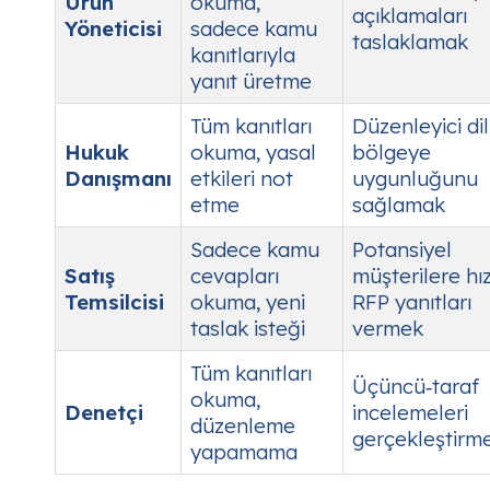
Ürün
okuma,
açıklamaları
Yöneticisi
sadece kamu
taslaklamak
kanıtlarıyla
yanıt üretme
Tüm kanıtları
Düzenleyici dil
Hukuk
okuma, yasal
bölgeye
Danışmanı
etkileri not
uygunluğunu
etme
sağlamak
Sadece
kamu
Potansiyel
Satış
cevapları
müşterilere hız
Temsilcisi
okuma, yeni
RFP yanıtları
taslak isteği
vermek
Tüm kanıtları
Üçüncü‑taraf
okuma,
Denetçi
incelemeleri
düzenleme
gerçekleştirm
yapamama